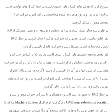
شروع کرد که هدف تولید کنترل های عددی داشت.در ابتدا کنترل های تولیدی قابل
برنامه ریزی بر روی نوارهای پانچ شده معناطیسی برای کنترل حرکت ابزار
توسط موتور ، شکل گرفتند.
در طول سه سال بسیار سخت در امر تحقیق و توسعه او و تیمی متشکل از 500
نفر اولین ماشین کنترل عددی رابه شرکت ماکینو ارسال کردند. در سال 1972
بخش محاسبات کنترل مستقل شد و شرکت فانوک تاسیس گردید.
فاز بعدی توسعه سیستم های کنترل عددی کامپیتری بود که بر اساس جی کد و
زبان برنامه نویسی استاندارد قرار داشت. در همان زمان 10 تا از بزرگترین شرکت
های سی ان سی جهان در آمریکا تاسیس گردیدند، اگرجه در سال 1982 فانوک
نیمی از بازار سی ان سی را تصاحب کرد. فانوک در لیست برترین شرکت های
بورس توکیو و در بین 100 شرکت برتر جای گرفت.
در سال 1982 به صورت اشتراکی وارد همکاری با شرکت جنرال موتورز شد و
GMFanuc robotics corporation
نام گرفت.
نرم افزار Proficy Machine Edition
این امر در جهت تولید ربات ها در ایالات متحده آمریکا صورت پذیرفت. سهم هر