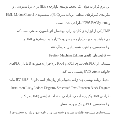
این نرم‌افزار به‌عنوان یک محیط توسعه یکپارچه (IDE) برای برنامه‌نویسی و
پیکربندی کنترلرهای منطقی برنامه‌پذیر (PLC)، سیستم‌های HMI، Motion Control
و IC695 PACSystems طراحی شده است.
PME یکی از ابزارهای کلیدی برای مهندسان اتوماسیون صنعتی است که
می‌خواهند به‌صورت یکپارچه و سریع، کنترلرها و سیستم‌های HMI را
برنامه‌نویسی، مانیتور، شبیه‌سازی و دیباگ کنند.
— قابلیت‌های کلیدی Proficy Machine Edition
پشتیبانی از PLC های سری RX3i و RX7i نرم‌افزار به‌صورت کامل از PLCهای
خانواده PACSystems پشتیبانی می‌کند.
محیط برنامه‌نویسی چند زبانه پشتیبانی از زبان‌های استاندارد IEC 61131-3 مانند
Ladder Diagram، Structured Text، Function Block Diagram و Instruction List.
طراحی HMI یکپارچه امکان طراحی صفحات نمایشی (HMI) در کنار
برنامه‌نویسی PLC در یک پروژه یکسان.
شبیه‌سازی پیشرفته قابلیت تست و شبیه‌سازی برنامه بدون نیاز به سخت‌افزار