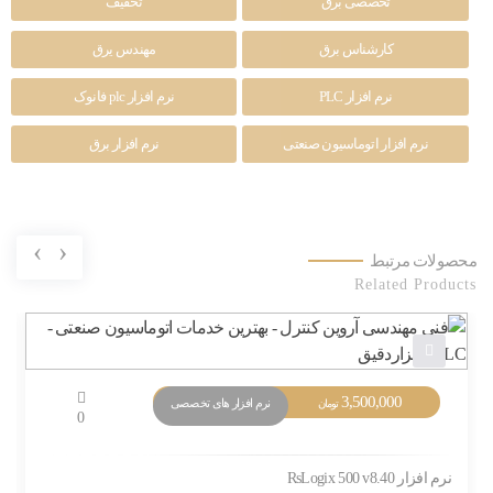
تخصصی برق
تخفیف
کارشناس برق
مهندس یرق
نرم افزار PLC
نرم افزار plc فانوک
نرم افزار اتوماسیون صنعتی
نرم افزار برق
›
‹
محصولات مرتبط
Related Products
3,500,000
نرم افزار های تخصصی
تومان
0
نرم افزار RsLogix 500 v8.40