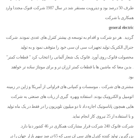
طرف 50 درصد بود و دیترویت مستقر شد.در سال 1987 شرکت فنوک مجددا وارد
همکاری با شرکت
general electric
گردید . هر دو شرکت و اقدام به توسعه ی بیشتر کنترل های عددی نمودند. شرکت
جنرال الکتریک تولید تجهیزات سی ان سی خود را متوقف نمود و به تولید
محصولت فانوک روی آورد. فانوک یک شعار آلمانی را انتخاب کرد ” قطعات کمتر”
. بدین معنا که ماشین ها با قطعات کمتر ارزان تر و برای مونتاژ ساده تر خواهند
بود.
مشتری های شرکت ، موسسات و کمپانی های فراوانی از آمریکا و ژاپن در زمینه
اتومبیل و الکترونیک بودند. استفاده وبهره گیری از ربات های صنعتی به شرکت
هایی همچون پاناسونیک اجازه داد تا دو میلیون تلویزیون را در فقط در یک ماه تولید
و با استفاده از 25 نیروی کار انجام نماید.
شرکت فانوک 240 شرکت قرار مشارکت همکاری در 46 کشور دنیا دارد.
بزرگترین تولید کننده کنترل های سی ان سی که 65 درصد سهم بازار جهان را در