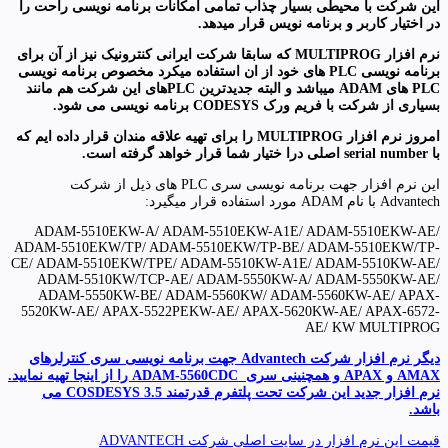
این شرکت با محیطی بسیار چذاب تمامی امکانات برنامه نویسی راحت را
در اختیار کاربر و برنامه نویس قرار میدهد.
نرم افزار MULTIPROG که سابقا شرکت ایرانی کنترونیک نیز از آن برای
برنامه نویسی PLC های خود از ان استفاده میکرد مخصوص برنامه نویسی
PLC های ADAM میباشد و البته جدیدترین PLCهای این شرکت هم مانند
بسیاری از شرکت با فریم ورک CODESYS برنامه نویسی می شود.
امروز نرم افزار MULTIPROG را برای تهیه علاقه مندان قرار داده ایم که
با serial number اصلی درا ختیار شما قرار خواهد گرفته است.
این نرم افزار جهت برنامه نویسی سری PLC های ذیل از شرکت
Advantech با نام ADAM مورد استفاده قرار میگیرد:
ADAM-5510EKW-A/ ADAM-5510EKW-A1E/ ADAM-5510EKW-AE/
ADAM-5510EKW/TP/ ADAM-5510EKW/TP-BE/ ADAM-5510EKW/TP-
CE/ ADAM-5510EKW/TPE/ ADAM-5510KW-A1E/ ADAM-5510KW-AE/
ADAM-5510KW/TCP-AE/ ADAM-5550KW-A/ ADAM-5550KW-AE/
ADAM-5550KW-BE/ ADAM-5560KW/ ADAM-5560KW-AE/ APAX-
5520KW-AE/ APAX-5522PEKW-AE/ APAX-5620KW-AE/ APAX-6572-
AE/ KW MULTIPROG
دیگر نرم افزار شرکت Advantech جهت برنامه نویسی سری کنترلرهای
AMAX و APAX و همچنینی سری ADAM-5560CDC را از اینجا تهیه نمایید.
نرم افزار جدید این شرکت تحت پلتفرم قدرتمند COSDESYS 3.5 می
باشد.
قیمت این نرم افزار در سایت اصلی شرکت ADVANTECH