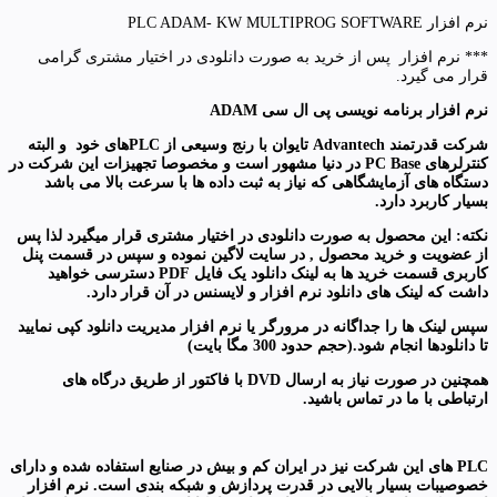
نرم افزار PLC ADAM- KW MULTIPROG SOFTWARE
*** نرم افزار پس از خرید به صورت دانلودی در اختیار مشتری گرامی
قرار می گیرد.
نرم افزار برنامه نویسی پی ال سی ADAM
شرکت قدرتمند Advantech تایوان با رنج وسیعی از PLCهای خود و البته
کنترلرهای PC Base در دنیا مشهور است و مخصوصا تجهیزات این شرکت در
دستگاه های آزمایشگاهی که نیاز به ثبت داده ها با سرعت بالا می باشد
بسیار کاربرد دارد.
نکته: این محصول به صورت دانلودی در اختیار مشتری قرار میگیرد لذا پس
از عضویت و خرید محصول , در سایت لاگین نموده و سپس در قسمت پنل
کاربری قسمت خرید ها به لینک دانلود یک فایل
PDF
دسترسی خواهید
داشت که لینک های دانلود نرم افزار و لایسنس در آن قرار دارد
.
سپس لینک ها را جداگانه در مرورگر یا نرم افزار مدیریت دانلود کپی نمایید
تا دانلودها انجام شود.(حجم حدود 300 مگا بایت)
همچنین در صورت نیاز به ارسال
DVD با فاکتور
از طریق درگاه های
ارتباطی با ما در تماس باشید
.
PLC های این شرکت نیز در ایران کم و بیش در صنایع استفاده شده و دارای
خصوصیبات بسیار بالایی در قدرت پردازش و شبکه بندی است. نرم افزار