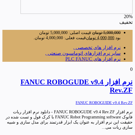
20%
تخفیف
5,000,000
تومان
قیمت اصلی: 5,000,000 تومان
بود.
4,000,000
تومان
قیمت فعلی: 4,000,000 تومان.
نرم افزار های تخصصی ,
سایر نرم افزارهای اتوماسیون صنعتی ,
نرم افزار های PLC FANUC
0
نرم افزار FANUC ROBOGUDE v9.4
Rev.ZF
FANUC ROBOGUIDE v9.4 Rev.ZF
نرم افزار FANUC ROBOGUDE v9.4 Rev.ZF - دانلود نرم افزار ربات
فانوک FANUC Robot Programming software با کرک فول و تست شده در
حقیقت این نرم افزار به عنوان یک ابزار قدرتمند برای مدل سازی و شبیه
سازی ربات می...