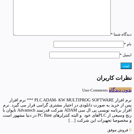
دیدگاه شما
*
نام
*
ایمیل
*
نظرات کاربران
بدون دیدگاه
User Comments
نرم افزار PLC ADAM- KW MULTIPROG SOFTWARE *** نرم افزار
پس از خرید به صورت دانلودی در اختیار مشتری گرامی قرار می گیرد. نرم
افزار برنامه نویسی پی ال سی ADAM شرکت قدرتمند Advantech تایوان با
رنج وسیعی از PLCهای خود و البته کنترلرهای PC Base در دنیا مشهور است
و مخصوصا تجهیزات این شرکت […]
6
فروش موفق