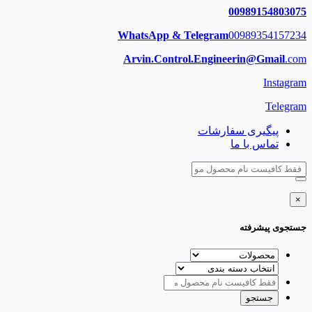
00989154803075
WhatsApp & Telegram
00989354157234
Arvin.Control.Engineerin@Gmail
.com
Instagram
Telegram
پیگیری سفارشات
تماس با ما
×
جستجوی پیشرفته