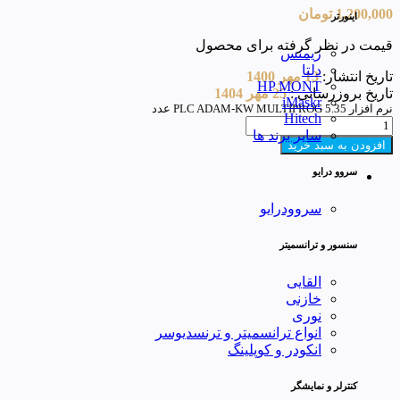
1,200,000
تومان
اینورتر
قیمت در نظر گرفته برای محصول
زیمنس
دلتا
تاریخ انتشار:
13 مهر 1400
HP MONT
تاریخ بروزرسانی :
25 مهر 1404
iMaskr
نرم افزار PLC ADAM-KW MULTIPROG 5.35 عدد
Hitech
سایر برند ها
افزودن به سبد خرید
سروو درایو
سروودرایو
سنسور و ترانسمیتر
القایی
خازنی
نوری
انواع ترانسمیتر و ترنسدیوسر
انکودر و کوپلینگ
کنترلر و نمایشگر