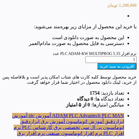
1,200,000
تومان
با خرید این محصول از مزایای زیر بهره‌مند می‌شوید:
این محصول به صورت دانلودی است
دسترسی به فایل محصول به صورت مادام‌العمر
نرم افزار PLC ADAM-KW MULTIPROG 5.35 عدد
افزودن به سبد خرید
خرید محصول توسط کلیه کارت های شتاب امکان پذیر است و بلافاصله پس
از خرید، لینک دانلود محصول در اختیار شما قرار خواهد گرفت.
تعداد بازدید:
1754
تعداد دیدگاه ها:
0 دیدگاه
میانگین امتیازها:
0 از ۵ امتیاز
PLC MAN
Advantech
ADAM PLC
آموزش plc
آموزش
ابزاردقیق
آموزش اتوماسیون
آموزش برق
ابزاردقیق
اتوماسیون
پی ال سی
تخصصی برق
کارشناس PLC
نرم
افزار PLC
نرم افزار اتوماسیون صنعتی
نرم افزار برق