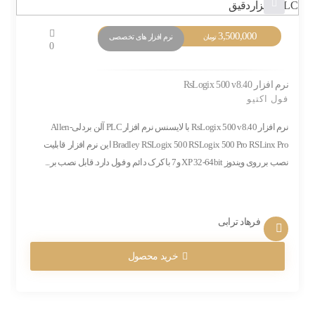
3,500,000
نرم افزار های تخصصی
تومان
0
نرم افزار RsLogix 500 v8.40
فول اکتیو
نرم افزار RsLogix 500 v8.40 با لایسنس نرم افزار PLC آلن بردلی-Allen
Bradley RSLogix 500 RSLogix 500 Pro RSLinx Pro این نرم افزار قابلیت
نصب بر روی ویندوز XP 32-64bit و7 با کرک دائم و فول دارد. قابل نصب بر...
فرهاد ترابی
خرید محصول