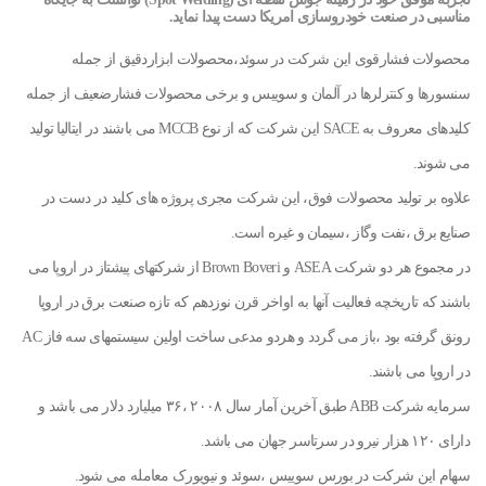
مناسبی در صنعت خودروسازی امریکا دست پیدا نماید.
محصولات فشارقوی این شرکت در سوئد،محصولات ابزاردقیق از جمله
سنسورها و کنترلرها در آلمان و سوییس و برخی محصولات فشارضعیف از جمله
کلیدهای معروف به SACE این شرکت که از نوع MCCB می باشند در ایتالیا تولید
می شوند.
علاوه بر تولید محصولات فوق، این شرکت مجری پروژه های کلید در دست در
صنایع برق ،نفت وگاز ،سیمان و غیره است.
در مجموع هر دو شرکت ASEA و Brown Boveri از شرکتهای پیشتاز در اروپا می
باشند که تاریخچه فعالیت آنها به اواخر قرن نوزدهم که تازه صنعت برق در اروپا
رونق گرفته بود ،باز می گردد و هردو مدعی ساخت اولین سیستمهای سه فاز AC
در اروپا می باشند.
سرمایه شرکت ABB طبق آخرین آمار سال ۲۰۰۸ ،۳۶ میلیارد دلار می باشد و
دارای ۱۲۰ هزار نیرو در سرتاسر جهان می باشد.
سهام این شرکت در بورس سوییس ،سوئد و نیویورک معامله می شود.