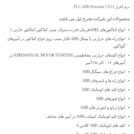
نرم افزار PLC ABB Procontic CS31
محصولات این شرکت بشرح ذیل می باشد:
انواع کنتاکتورهای (ABBفرمان-قدرت-مدولار-مینی کنتاکتور-کنتاکتور خازنی )
انواع رله های حرارتی یا بیمتال ABB قابل نصب روی انواع کنتاکتور در آمپرهای
گوناگون
انواع کلیدهای حرارتی مغناطیسی ABB(MANUAL MOTOR STARTER) در
آمپرهای ۰.۱۶ الی ۲۵ آمپر
انواع چراغ های سیگنالABB
انواع رله ها و تایمرهای ABB
انواع کلید های اتوماتیک ABB
انواع فیوزهای ABB
انواع درایو و اینورتر های ABB
انواع کلید اتوماتیک کمپکت ABB در آمپر های مختلف
کلید های اتوماتیک ABB کلاس A