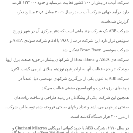
شرکت آب‌ب در بیش از ۱۰۰ کشور فعالیت می‌نماید و حدود ۱۳۲٬۰۰۰ کارمند
دارد. درآمد جهانی شرکت آ ب ب، در سال ۲۰۰۹ معادل ۳۱٫۸ میلیارد دلار،
گزارش شده‌است.
شرکت ABB یک شرکت چند ملیتی است که دفتر مرکزی آن در شهر زوریخ
سوئیس قرار دارد. این شرکت در سال ۱۹۸۸ با ادغام شرکت سوئدی ASEA و
شرکت سوئیسی Brown Boveri تشکیل شد.
شرکت های ASEA و Brown Boveri از شرکتهای پیشتاز در حوزه صنعت برق اروپا
بودند که تاریخچه فعالیت آنها به اواخر قرن نوزدهم میلادی باز می گشت. اکنون
شرکت ABB به عنوان یکی از بزرگترین شرکتهای مهندسی دنیا، عمدتاً در
زمینه‌های برق- قدرت و اتوماسیون صنعتی فعالیت می‌کند.
همچنین این شرکت، یکی از پیشگامان در زمینه طراحی و ساخت ربات های
صنعتی در جهان می باشد و تعداد رباتهای صنعتی فروخته شده توسط این شرکت،
از مرز ۳۰۰ هزار دستگاه گذشته است.
در سال ۱۹۹۰، شرکت ABB با خرید کمپانی امریکایی Cincinatti Milacron و
تجربه موفق خود در زمینه جوش نقطه ای (Spot Welding) توانست به جایگاه