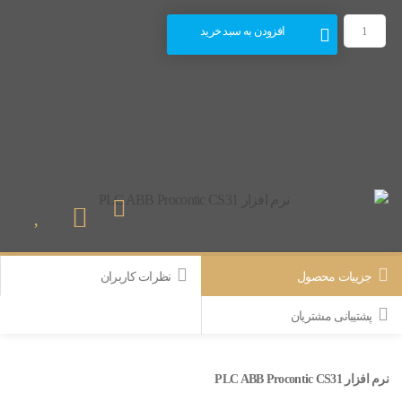
افزودن به سبد خرید
جزییات محصول
نظرات کاربران
پشتیبانی مشتریان
نرم افزار PLC ABB Procontic CS31