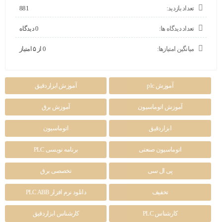
تعداد بازدید:
881
تعداد دیدگاه ها:
0 دیدگاه
میانگین امتیازها:
0 از ۵ امتیاز
آموزش plc
آموزش ابزاردقیق
آموزش اتوماسیون
آموزش برق
ابزاردقیق
اتوماسیون
اتوماسیون صنعتی
برنامه نویسی PLC
پی ال سی
تخصصی برق
تخفیف
دانلود نرم افزار PLC ABB
کارشناس PLC
کارشناس ابزاردقیق