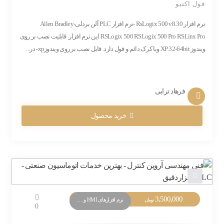
فول اکتیو
نرم افزار RsLogix 500 v8.30 -نرم افزار PLC آلن بردلی-Allen Bradley
RSLogix 500 RSLogix 500 Pro RSLinx Pro این نرم افزار قابلیت نصب بر روی
ویندوز XP 32-64bit وبا کرک دائم و فول دارد. قابل نصب بر روی ویندوزxp- در...
فرهاد ترابی
خرید محصول
3,500,000
نرم افزارهای HMI و Monitoring
تومان
0