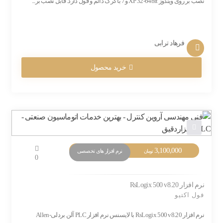
نصب بر روی ویندوز XP 32-64bit و7 با کرک دائم و فول دارد. قابل نصب بر...
فرهاد ترابی
خرید محصول
3,100,000
نرم افزار های تخصصی
تومان
0
نرم افزار RsLogix 500 v8.20
فول اکتیو
نرم افزار RsLogix 500 v8.20 با لایسنس نرم افزار PLC آلن بردلی-Allen