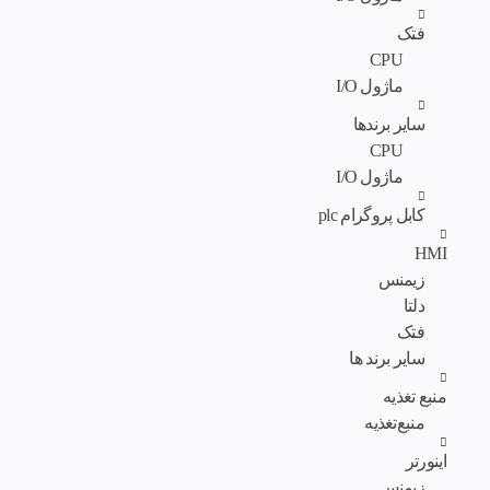
فتک
CPU
ماژول I/O
سایر برندها
CPU
ماژول I/O
کابل پروگرام plc
HMI
زیمنس
دلتا
فتک
سایر برند ها
منبع تغذیه
منبع‌تغذیه
اینورتر
زیمنس