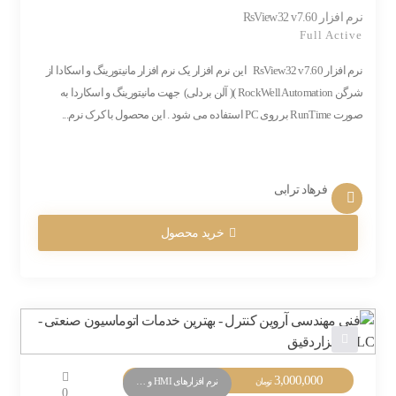
نرم افزار RsView32 v7.60
Full Active
نرم افزار RsView32 v7.60 این نرم افزار یک نرم افزار مانیتورینگ و اسکادا از
شرگن RockWell Automation )( آلن بردلی) جهت مانیتورینگ و اسکاردا به
صورت RunTime بر روی PC استفاده می شود . این محصول با کرک نرم...
فرهاد ترابی
خرید محصول
3,000,000
نرم افزارهای HMI و Monitoring
تومان
0