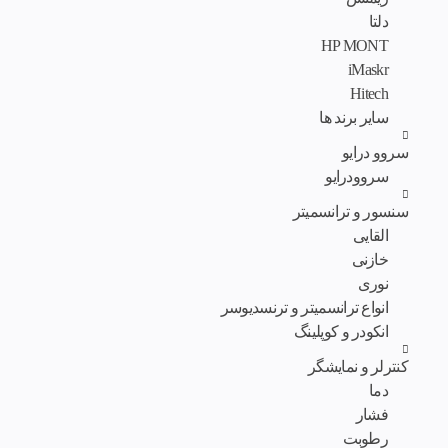
دلتا
HP MONT
iMaskr
Hitech
سایر برند ها
سروو درایو
سروودرایو
سنسور و ترانسمیتر
القایی
خازنی
نوری
انواع ترانسمیتر و ترنسدیوسر
انکودر و کوپلینگ
کنترلر و نمایشگر
دما
فشار
رطوبت