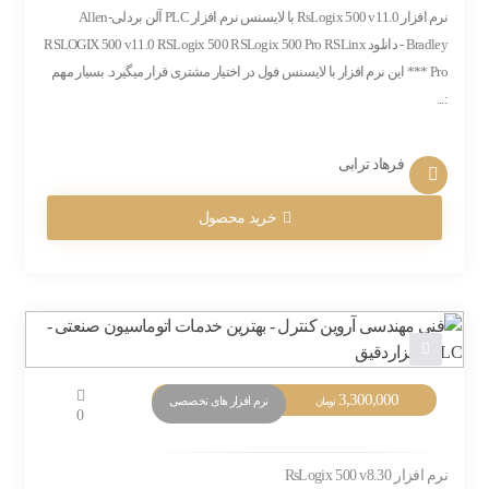
نرم افزار RsLogix 500 v11.0 با لایسنس نرم افزار PLC آلن بردلی-Allen
Bradley - دانلود RSLOGIX 500 v11.0 RSLogix 500 RSLogix 500 Pro RSLinx
Pro *** این نرم افزار با لایسنس فول در اختیار مشتری قرار میگیرد. بسیار مهم
:...
فرهاد ترابی
خرید محصول
3,300,000
نرم افزار های تخصصی
تومان
0
نرم افزار RsLogix 500 v8.30