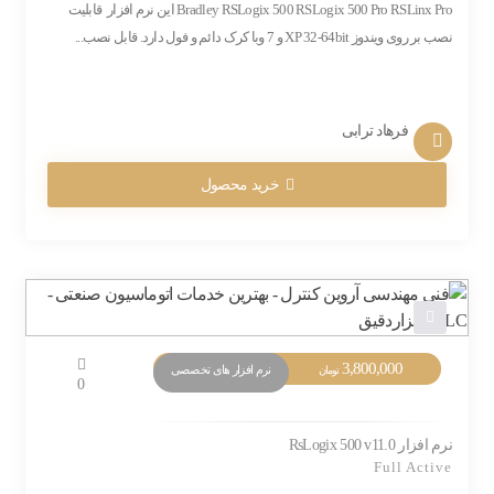
Bradley RSLogix 500 RSLogix 500 Pro RSLinx Pro این نرم افزار قابلیت
نصب بر روی ویندوز XP 32-64bit و 7 وبا کرک دائم و فول دارد. قابل نصب...
فرهاد ترابی
خرید محصول
3,800,000
نرم افزار های تخصصی
تومان
0
نرم افزار RsLogix 500 v11.0
Full Active