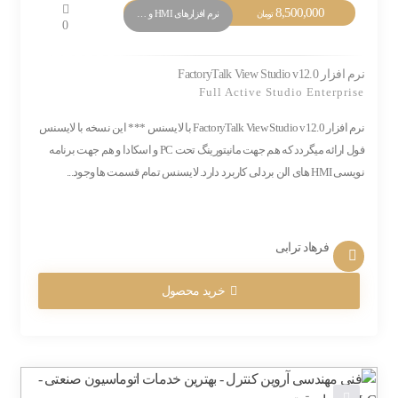
8,500,000
نرم افزارهای HMI و Monitoring
تومان
0
نرم افزار FactoryTalk View Studio v12.0
Full Active Studio Enterprise
نرم افزار FactoryTalk View Studio v12.0 با لایسنس *** این نسخه با لایسنس
فول ارائه میگردد که هم جهت مانیتورینگ تحت PC و اسکادا و هم جهت برنامه
نویسی HMI های الن بردلی کاربرد دارد. لایسنس تمام قسمت ها وجود...
فرهاد ترابی
خرید محصول