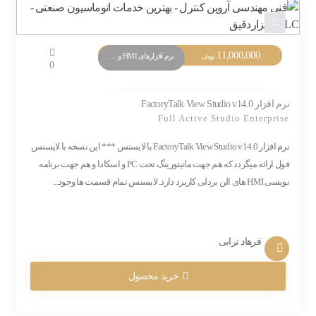
11,000,000
نرم افزارهای HMI و Monitoring
تومان
0
نرم افزار FactoryTalk View Studio v14.0
Full Active Studio Enterprise
نرم افزار FactoryTalk View Studio v14.0 با لایسنس *** این نسخه با لایسنس
فول ارائه میگردد که هم جهت مانیتورینگ تحت PC و اسکادا و هم جهت برنامه
نویسی HMI های الن بردلی کاربرد دارد. لایسنس تمام قسمت ها وجود...
فرهاد ترابی
خرید محصول