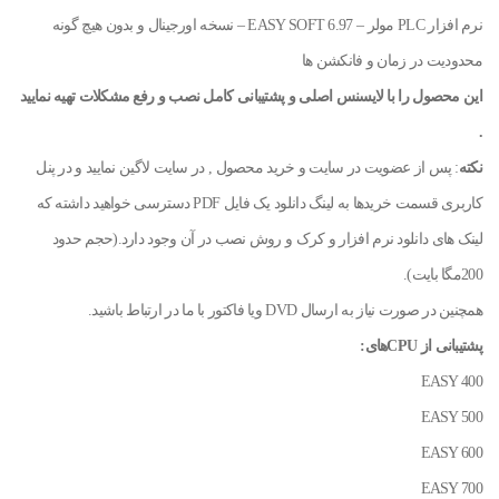
نرم افزار PLC مولر – EASY SOFT 6.97 – نسخه اورجینال و بدون هیچ گونه
محدودیت در زمان و فانکشن ها
این محصول را با لایسنس اصلی و پشتیبانی کامل نصب و رفع مشکلات تهیه نمایید
.
نکته
: پس از عضویت در سایت و خرید محصول , در سایت لاگین نمایید و در پنل
کاربری قسمت خریدها به لینگ دانلود یک فایل PDF دسترسی خواهید داشته که
لینک های دانلود نرم افزار و کرک و روش نصب در آن وجود دارد.(حجم حدود
200مگا بایت).
همچنین در صورت نیاز به ارسال DVD ویا فاکتور با ما در ارتباط باشید.
پشتیبانی از CPUهای:
EASY 400
EASY 500
EASY 600
EASY 700