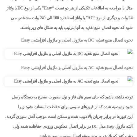
مثال با مراجعه به اطلاعات تکنیکی از هر دو نسخه “Easy” یکی از نوع DC با ولتاژ
24 ولت و دیگری از نوع “AC” با ولتاژ استاندارد 100 الی 240 ولت مشخص می
شود که نحوه اتصال منبع تغذیه به آنها بترتیب باید به شکل های زیر باشند.
نحوه اتصال منبع تغذیه DC به ماژول اصلی و ماژول افزایشی Easy
نحوه اتصال منبع تغذیه AC به ماژول اصلی و ماژول افزایشی Easy
توجه داشته باشید که جای سیم های فاز و نول بصورت صحیح به دستگاه وصل
شود و توصیه شده که از فیوزهای سیمی برای حفاظت استفاده نشود زیرا
این فیوزها در برابر جریان بالا ذوب شده و ممکن است موجب آتش سوزی گردند.
البته ماژول Easy مدل DC در برابر اتصال معکوس ورودی حفاظت شده ولی
دقت کنید که پلاریته ورودی موقع اتصال بصورت صحیح باشد.