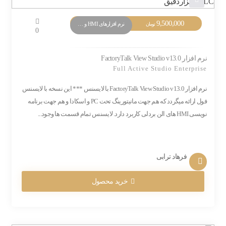
9,500,000
نرم افزارهای HMI و Monitoring
تومان
0
نرم افزار FactoryTalk View Studio v13.0
Full Active Studio Enterprise
نرم افزار FactoryTalk View Studio v13.0 با لایسنس *** این نسخه با لایسنس
فول ارائه میگردد که هم جهت مانیتورینگ تحت PC و اسکادا و هم جهت برنامه
نویسی HMI های الن بردلی کاربرد دارد. لایسنس تمام قسمت ها وجود...
فرهاد ترابی
خرید محصول