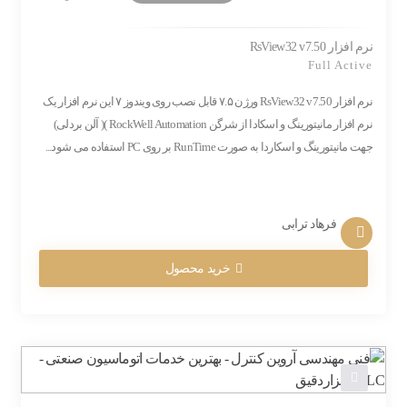
نرم افزار RsView32 v7.50
Full Active
نرم افزار RsView32 v7.50 ورژن ۷.۵ قابل نصب روی ویندوز ۷ این نرم افزار یک
نرم افزار مانیتورینگ و اسکادا از شرگن RockWell Automation )( آلن بردلی)
جهت مانیتورینگ و اسکاردا به صورت RunTime بر روی PC استفاده می شود...
فرهاد ترابی
خرید محصول