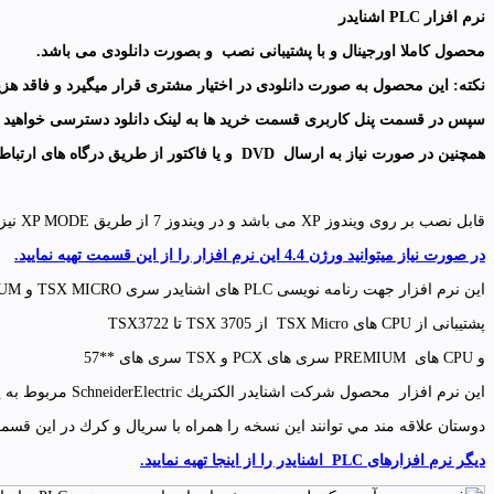
نرم افزار PLC اشنایدر
محصول کاملا اورجینال و با پشتیبانی نصب و بصورت دانلودی می باشد.
نکته: این محصول به صورت دانلودی در اختیار مشتری قرار میگیرد
و فاقد هز
سپس در قسمت پنل کاربری قسمت خرید ها به لینک دانلود
دسترسی خواهید 
همچنین در صورت نیاز به ارسال
DVD
و
یا فاکتور از طریق درگاه های ارتباط
قابل نصب بر روی ویندوز XP می باشد و در ویندوز 7 از طریق XP MODE نیز قابلیت نصب دارد.
در صورت نیاز میتوانید ورژن 4.4 این نرم افزار را از این قسمت تهیه نمایید.
این نرم افزار جهت رنامه نویسی PLC های اشنایدر سری TSX MICRO و TSX PREMIUM استفاده میشود .
پشتیبانی از CPU های TSX Micro از TSX 3705 تا TSX3722
و CPU های PREMIUM سری های PCX و TSX سری های **57
این نرم افزار محصول شركت اشنايدر الكتريك SchneiderElectric مربوط به پي ال سي هاي صنعتي شركت تله مكانيك فرانسه به نام PL7 مي باشد.كه براي برنامه نويسي مختص به اين پي ال سي ها طراحي شده است.
دوستان علاقه مند مي توانند اين نسخه را همراه با سريال و كرك در اين قسمت
دیگر نرم افزارهای PLC اشنایدر را از اینجا تهیه نمایید.