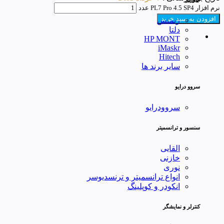
نرم افزار PL7 Pro 4.5 SP4 عدد
افزودن به سبد خرید
زیمنس
دلتا
HP MONT
iMaskr
Hitech
سایر برند ها
سروو درایو
سروودرایو
سنسور و ترانسمیتر
القایی
خازنی
نوری
انواع ترانسمیتر و ترنسدیوسر
انکودر و کوپلینگ
کنترلر و نمایشگر