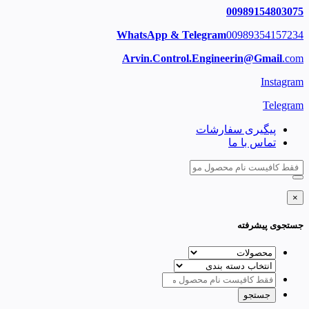
00989154803075
WhatsApp & Telegram
00989354157234
Arvin.Control.Engineerin@Gmail
.com
Instagram
Telegram
پیگیری سفارشات
تماس با ما
×
جستجوی پیشرفته