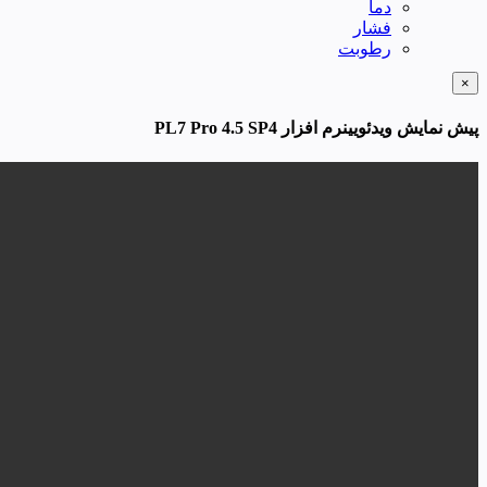
دما
فشار
رطوبت
×
پیش نمایش ویدئویینرم افزار PL7 Pro 4.5 SP4