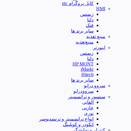
کابل پروگرام plc
HMI
زیمنس
دلتا
فتک
سایر برند ها
منبع تغذیه
منبع‌تغذیه
اینورتر
زیمنس
دلتا
HP MONT
iMaskr
Hitech
سایر برند ها
سروو درایو
سروودرایو
سنسور و ترانسمیتر
القایی
خازنی
نوری
انواع ترانسمیتر و ترنسدیوسر
انکودر و کوپلینگ
کنترلر و نمایشگر