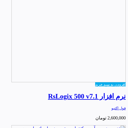
افزودن به سبد خرید
نرم افزار RsLogix 500 v7.1
فول اکتیو
2,600,000
تومان