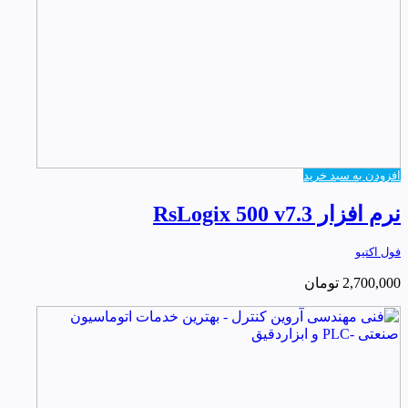
افزودن به سبد خرید
نرم افزار RsLogix 500 v7.3
فول اکتیو
2,700,000
تومان