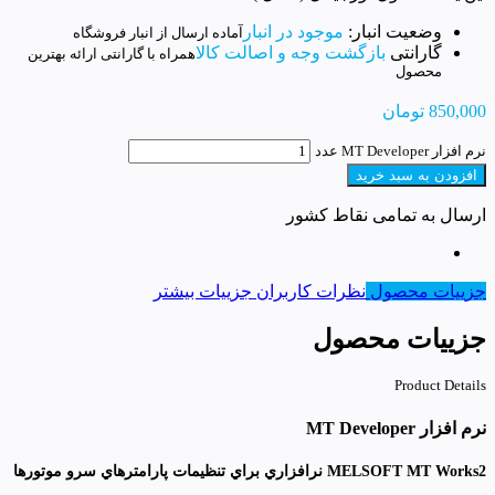
وضعیت انبار:
موجود در انبار
آماده ارسال از انبار فروشگاه
گارانتی
بازگشت وجه و اصالت کالا
همراه با گارانتی ارائه بهترین
محصول
850,000
تومان
نرم افزار MT Developer عدد
افزودن به سبد خرید
ارسال به تمامی نقاط کشور
جزییات محصول
نظرات کاربران
جزییات بیشتر
جزییات محصول
Product Details
نرم افزار MT Developer
MELSOFT MT Works2 نرافزاري براي تنظيمات پارامترهاي سرو موتورها