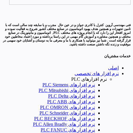
فنی مهندسی آروین کنترل با کادری جوان و در عین حال مجرب و با سابقه چند سالی است که با
تامین تجهیزات و همچنین هدف بهبود اتوماسیون در صنایع مختلف کشور شروع به فعالیت نموده و
امروز افتخار این را دارد که با انجام پروژه های مختلف PLC, اتوماسیون و مانیتورینگ در صنایع
مختلف و همچنین مشاوره و آموزش گام مهمی در این راستا برداشته و مورد اعتماد مخاطبین خود
قرار گرفته است . شما نیز میتوانید با همکاری با ما و معرفی ما به دوستان و آشنایان خود سهمی در
موفقیت و زنده نگه داشتن صنعت داشته باشید.
خدمات مشتریان
اصلی
نرم افزار های تخصصی
نرم افزارهای PLC
نرم افزارهای PLC Siemens
نرم افزارهای PLC Mitsubishi
نرم‌ افزارهای PLC Delta
نرم افزار های PLC ABB
نرم افزارهای PLC OMRON
نرم افزارهای PLC Schneider
نرم افزار های PLC BECKHOF
نرم افزار های PLC Allen Bradly
نرم افزار های PLC FANUC