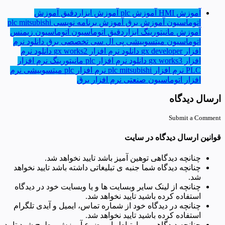
آموزش HMI
آموزش plc
آموزش ابزاردقیق
آموزش
اتوماسیون
آموزش برق
آموزش برنامه نویسی plc mitsubishi
آموزش مانیتورینگ
ابزاردقیق
اتوماسیون
اتوماسیون زیمنس
اتوماسیون میتسوبیشی
پی ال سی
تخصصی برق
دانلود نرم
افزار gx developer
دانلود نرم افزار gx works2
دانلود نرم
افزار gx works3
دانلود نرم افزار plc
مانیتورینگ
نرم افزار
PLC
نرم افزار plc mitsubishi
نرم افزار plc میتسوبیشی
نرم
افزار اتوماسیون صنعتی
نرم افزار برق
ارسال دیدگاه
Submit a Comment
قوانین ارسال دیدگاه در سایت
چنانچه دیدگاهی توهین آمیز باشد تایید نخواهد شد.
چنانچه دیدگاه شما جنبه ی تبلیغاتی داشته باشد تایید نخواهد
شد.
چنانچه از لینک سایر وبسایت ها و یا وبسایت خود در دیدگاه
استفاده کرده باشید تایید نخواهد شد.
چنانچه در دیدگاه خود از شماره تماس، ایمیل و آیدی تلگرام
استفاده کرده باشید تایید نخواهد شد.
چنانچه دیدگاهی بی ارتباط با موضوع آموزش مطرح شود تایید