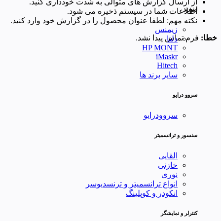
از ارسال گزارش های متوالی به شدت خودداری کنید.
اینورتر
اطلاعات شما در سیستم ذخیره می شود.
نکته مهم: لطفا عنوان محصول را در گزارش خود وارد کنید.
زیمنس
خطا:
فرم تماس پیدا نشد.
دلتا
HP MONT
iMaskr
Hitech
سایر برند ها
سروو درایو
سروودرایو
سنسور و ترانسمیتر
القایی
خازنی
نوری
انواع ترانسمیتر و ترنسدیوسر
انکودر و کوپلینگ
کنترلر و نمایشگر