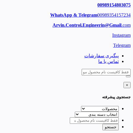
00989154803075
WhatsApp & Telegram
00989354157234
Arvin.Control.Engineerin@Gmail
.com
Instagram
Telegram
پیگیری سفارشات
تماس با ما
×
جستجوی پیشرفته