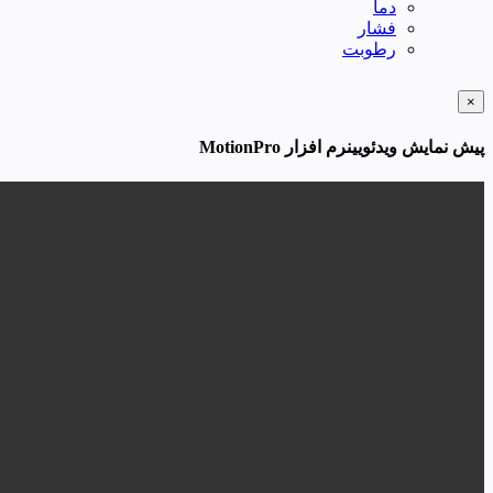
دما
فشار
رطوبت
×
پیش نمایش ویدئویینرم افزار MotionPro