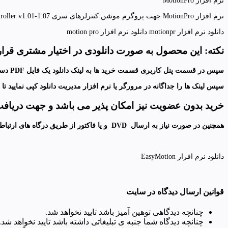
نرم افزار MotionPro
نرم افزار MotionPro جهت پروگرم موشن کنترلرهای سری Lexium Controller v1.01-1.07 از سری کنترلرهای شرکت اشنایدر الکتریک مورد استفاده قرار میگیرد.
دانلود نرم افزار motionpr دانلود نرم افزار motion pro
نکته: این محصول به صورت دانلودی در اختیار مشتری قرار
سپس در قسمت پنل کاربری قسمت خرید ها به لینک دانلود یک فایل
PDF
دست
سپس لینک ها را جداگانه در مرورگر یا نرم افزار مدیریت دانلود کپی نمایید تا دانلودها 
خرید بدون عضویت نیز امکان پذیر می باشد و جهت دریافت ل
همچنین در صورت نیاز به ارسال
DVD
و
یا فاکتور از طریق درگاه های ارتباط
دانلود نرم افزار EasyMotion
قوانین ارسال دیدگاه در سایت
چنانچه دیدگاهی توهین آمیز باشد تایید نخواهد شد.
چنانچه دیدگاه شما جنبه ی تبلیغاتی داشته باشد تایید نخواهد شد.