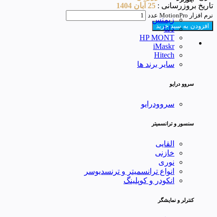
تاریخ بروزرسانی :
25 آبان 1404
نرم افزار MotionPro عدد
زیمنس
افزودن به سبد خرید
دلتا
HP MONT
iMaskr
Hitech
سایر برند ها
سروو درایو
سروودرایو
سنسور و ترانسمیتر
القایی
خازنی
نوری
انواع ترانسمیتر و ترنسدیوسر
انکودر و کوپلینگ
کنترلر و نمایشگر