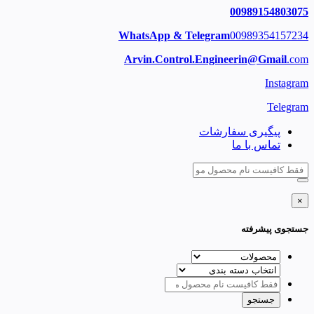
00989154803075
WhatsApp & Telegram
00989354157234
Arvin.Control.Engineerin@Gmail
.com
Instagram
Telegram
پیگیری سفارشات
تماس با ما
×
جستجوی پیشرفته