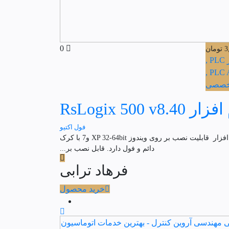
0
3
تومان
,
تخصصی
RsLogix 500 v8.40
فول اکتیو
نرم افزار RsLogix 500 v8.40 با لایسنس نرم افزار PLC آلن بردلی-Allen Bradley RSLogix 500 RSLogix 500 Pro RSLinx Pro این نرم افزار قابلیت نصب بر روی ویندوز XP 32-64bit و7 با کرک
دائم و فول دارد. قابل نصب بر...
فرهاد ترابی
خرید محصول