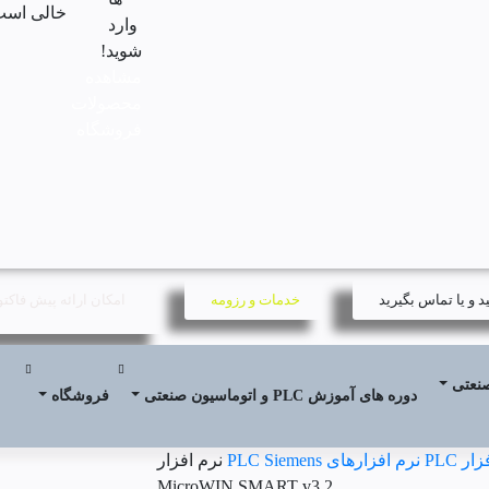
خالی است
وارد
شوید!
مشاهده
محصولات
فروشگاه
 و یا تماس بگیرید
خدمات و رزومه
امکان ارائه پیش فاکت
صنعتی
دوره های آموزش PLC و اتوماسیون صنعتی
فروشگاه
ر PLC
نرم افزارهای PLC Siemens
نرم افزار
MicroWIN SMART v3.2