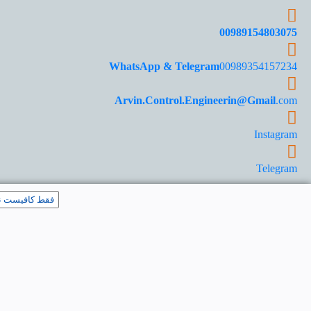
00989154803075
WhatsApp & Telegram
00989354157234
Arvin.Control.Engineerin@Gmail
.com
Instagram
Telegram