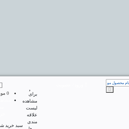
ورود / عضویت
0 مورد
برای
مشاهد
مشاهده
سب
لیست
خری
علاقه
مندی
سبد خرید شم
ها