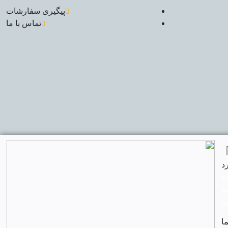
پیگیری سفارشات
تماس با ما
0
ه
د
د
ا