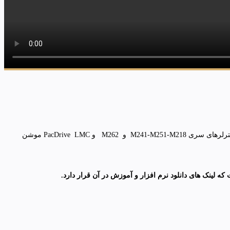
به استحضار مهندسین , شرکت ها و برنامه نویسان PLC میرساند که آخرین نرم افزار برنامه نویسی شرکت اشنایدر الکتریک فرانسه جهت برنامه نویسی کنترلرهای سری M241-M251-M218 و M262 و PacDrive LMC موشن
 لینک های دانلود نرم افزار و آموزش در آن قرار دارد
.