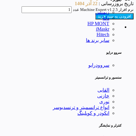
تاریخ بروزرسانی :
22 آذر 1404
نرم افزار Machine Expert v1.2.5 عدد
زیمنس
افزودن به سبد خرید
دلتا
HP MONT
iMaskr
Hitech
سایر برند ها
سروو درایو
سروودرایو
سنسور و ترانسمیتر
القایی
خازنی
نوری
انواع ترانسمیتر و ترنسدیوسر
انکودر و کوپلینگ
کنترلر و نمایشگر