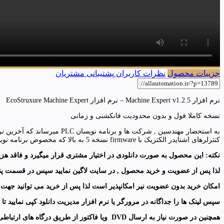
جزییات محصول
نظرات کاربران
پشتیبانی مشتریان
نرم افزار Machine Expert v1.2.5 – نرم افزار EcoStruxure Machine Expert
نسخه کاملا فول و بدون محدودیت فانکشنی و زمانی
کنترلرهای اشنایدر الکتریک با firmware نسخه 5 به بالا که مخصوص برنامه نویسی جدیدترین کنترلرهای این شرکت می باشد استفاده می شود.
نکته: این محصول به صورت دانلودی در اختیار مشتری قرار میگیرد
و فاقد هزینه
لذا پس از عضویت و خرید محصول , در سایت لاگین نمایید
سپس در قسمت پنل 
امکان خرید بدون عضویت نیر امکانپذیر است لذا پس از خرید می توانید جهت در
سپس لینک ها را جداگانه در مرورگر یا نرم افزار مدیریت دانلود کپی نمایید تا دانلودها 
همچنین در صورت نیاز به ارسال
DVD
ویا فاکتور از طریق درگاه های ارتباطی