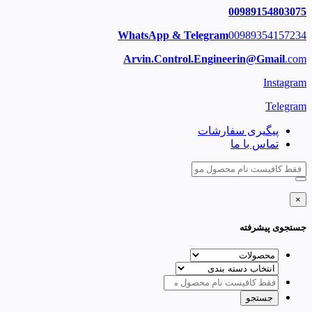
00989154803075
WhatsApp & Telegram
00989354157234
Arvin.Control.Engineerin@Gmail
.com
Instagram
Telegram
پیگیری سفارشات
تماس با ما
×
جستجوی پیشرفته