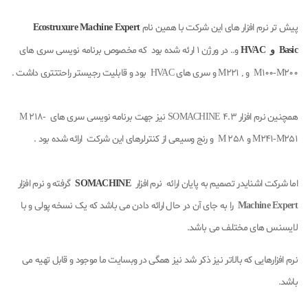
پیش تر نرم افزار های این شرکت با همین نام
Ecostruxure Machine Expert
و.. در ورژن 1 ارئه شده بود که مخصوص برنامه نویسی سری های
Basic و HVAC
M100-M200 و , M221 و سری های HVAC بود و قابلیت رجیستر راحتتتری داشت .
همچنین نرم افزار SOMACHINE 4.3 نیز جهت برنامه نویسی سری های M 218-
M241-M251 و M 258 و رنج وسیعی از کنترلرهای این شرکت ارائه شده بود .
اما شرکت اشنایدر تصمیم به پایان ارائه نرم افزار
گرفته و نرم افزار
SOMACHINE
Machine Expert
را به جای آن در حال ارائه دادن می باشد که یک نسخه پولی و با
لایسنس های مختلف می باشد.
نرم افزارهایی که بالاتر نیز ذکر شد نیز همگی در وبسایت ما موجود و قابل تهیه می
باشد.