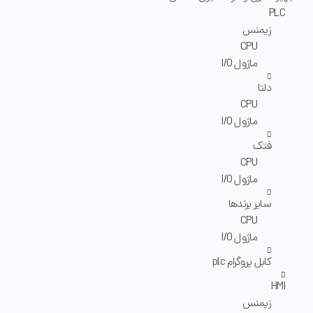
PLC
زیمنس
CPU
ماژول I/O
دلتا
CPU
ماژول I/O
فتک
CPU
ماژول I/O
سایر برندها
CPU
ماژول I/O
کابل پروگرام plc
HMI
زیمنس