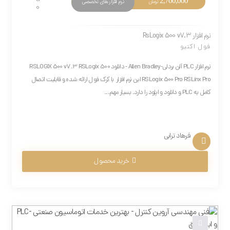
2,700,000
نرم افزار های تخصصی
تومان
0
نرم افزار RsLogix 500 v7.3
فول اکتیو
نرم افزار PLC آلن بردلی-Allen Bradley - دانلود RSLOGIX 500 v7.3 RSLogix 500
RSLogix 500 Pro RSLinx Pro این نرم افزار با کرک فول ارائه شده و قابلیت اتصال
کامل به PLC و دانلود و اپلود را دارد. بسیار مهم...
فرهاد ترابی
خرید محصول