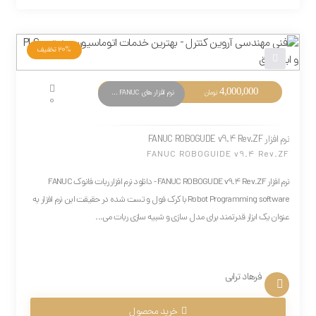
20%
تخفیف
4,000,000
نرم افزار های PLC FANUC
تومان
0
نرم افزار FANUC ROBOGUDE v9.4 Rev.ZF
FANUC ROBOGUIDE v9.4 Rev.ZF
نرم افزار FANUC ROBOGUDE v9.4 Rev.ZF - دانلود نرم افزار ربات فانوک FANUC
Robot Programming software با کرک فول و تست شده در حقیقت این نرم افزار به
عنوان یک ابزار قدرتمند برای مدل سازی و شبیه سازی ربات می...
فرهاد ترابی
خرید محصول