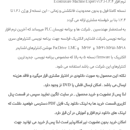
نرم افزار Ecostruxure Machine Expert v1.2.1-1.2.4
نسخه کاملا فول و بدون محدودیت فانکشنی و زمانی – این نسخه از ورژن 1.2.1 تا
1.2.4 بنا بر خواسته مشتری ارائه می گردد
به استحضار مهندسین , شرکت ها و برنامه نویسان PLC میرساند که آخرین نرم افزار
برنامه نویسی شرکت اشنایدر الکتریک فرانسه جهت برنامه نویسی کنترلرهای سری
M241-M251-M218 و M262 و PacDrive LMC موشن کنترلرهای اشنایدر
الکتریک با firmware نسخه 5 به بالا که مخصوص برنامه نویسی جدیدترین
کنترلرهای این شرکت می باشد استفاده می شود.
نکته: این محصول به صورت دانلودی در اختیار مشتری قرار میگیرد
و فاقد هزینه
ارسال می باشد . امکان ارسال فلش یا DVD نز وجود دارد.
لذا پس از عضویت و خرید محصول , در سایت لاگین نمایید
سپس در قسمت پنل
کاربری قسمت خرید ها به لینک دانلود یک فایل
PDF
دسترسی خواهید داشت که
لینک های دانلود نرم افزار و آموزش در آن قرار دارد
.
امکان خرید بدون عضویت نیر امکانپذیر است لذا پس از خرید می توانید جهت