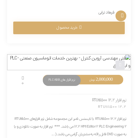
فرهاد ترابی
خرید محصول
2,000,000
نرم افزار های PLC ABB
تومان
0
نرم افزار RTUtil500 12.2
RTUtil500 12.2
نرم افزار RTUtil500 12.2 با لایسنس نامبر این مجمموعه شامل نرم افزارهای RTUtil500
12.2 HMI Editor 2 PLC Engineering 2 می باشد. *** نرم افزار به صورت دانلودی و یا
به صورت DVD قابل راائه به مشتریان گرامی می باشد.( ...