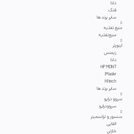
دلتا
فتک
سایر برند ها
منبع تغذیه
منبع‌تغذیه
اینورتر
زیمنس
دلتا
HP MONT
iMaskr
Hitech
سایر برند ها
سروو درایو
سروودرایو
سنسور و ترانسمیتر
القایی
خازنی