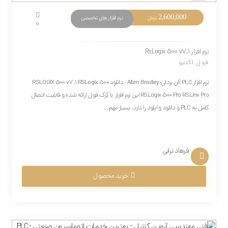
2,600,000
نرم افزار های تخصصی
تومان
0
نرم افزار RsLogix 500 v7.1
فول اکتیو
نرم افزار PLC آلن بردلی-Allen Bradley - دانلود RSLOGIX 500 v7.1 RSLogix 500
RSLogix 500 Pro RSLinx Pro این نرم افزار با کرک فول ارائه شده و قابلیت اتصال
کامل به PLC و دانلود و اپلود را دارد. بسیار مهم...
فرهاد ترابی
خرید محصول