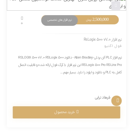
2,500,000
نرم افزار های تخصصی
تومان
0
نرم افزار RsLogix 500 v7.0
فول اکتیو
نرم افزار PLC آلن بردلی-Allen Bradley - دانلود RSLOGIX 500 v7.0 RSLogix 500
RSLogix 500 Pro RSLinx Pro این نرم افزار با کرک فول ارائه شده و قابلیت اتصال
کامل به PLC و دانلود و اپلود را دارد. بسیار مهم...
فرهاد ترابی
خرید محصول