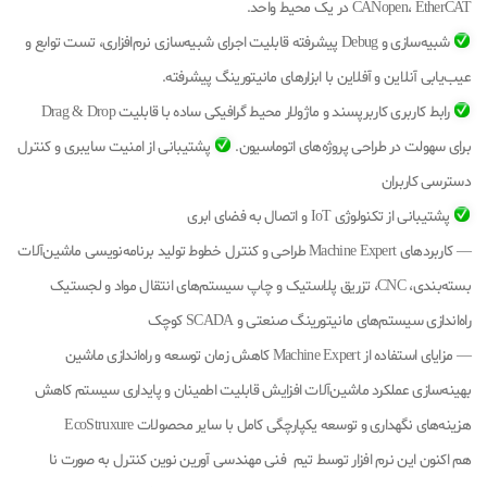
CANopen، EtherCAT در یک محیط واحد.
شبیه‌سازی و Debug پیشرفته قابلیت اجرای شبیه‌سازی نرم‌افزاری، تست توابع و
عیب‌یابی آنلاین و آفلاین با ابزارهای مانیتورینگ پیشرفته.
رابط کاربری کاربرپسند و ماژولار محیط گرافیکی ساده با قابلیت Drag & Drop
برای سهولت در طراحی پروژه‌های اتوماسیون.
پشتیبانی از امنیت سایبری و کنترل
دسترسی کاربران
پشتیبانی از تکنولوژی IoT و اتصال به فضای ابری
— کاربردهای Machine Expert طراحی و کنترل خطوط تولید برنامه‌نویسی ماشین‌آلات
بسته‌بندی، CNC، تزریق پلاستیک و چاپ سیستم‌های انتقال مواد و لجستیک
راه‌اندازی سیستم‌های مانیتورینگ صنعتی و SCADA کوچک
— مزایای استفاده از Machine Expert کاهش زمان توسعه و راه‌اندازی ماشین
بهینه‌سازی عملکرد ماشین‌آلات افزایش قابلیت اطمینان و پایداری سیستم کاهش
هزینه‌های نگهداری و توسعه یکپارچگی کامل با سایر محصولات EcoStruxure
هم اکنون این نرم افزار توسط تیم فنی مهندسی آورین نوین کنترل به صورت نا