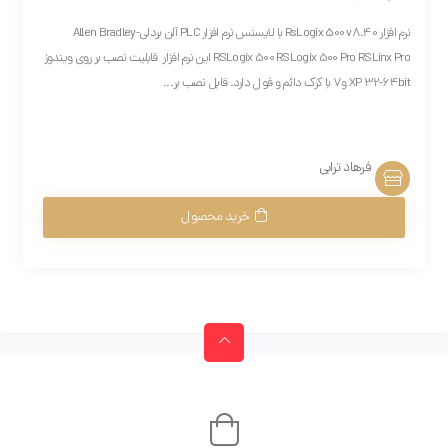
نرم افزار RsLogix 500 v8.40 با لایسنس نرم افزار PLC آلن بردلی-Allen Bradley
RSLogix 500 RSLogix 500 Pro RSLinx Pro این نرم افزار قابلیت نصب بر روی ویندوز
XP 32-64bit و7 با کرک دائم و فول دارد. قابل نصب بر...
فرهاد ترابی
خرید محصول