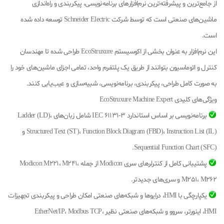
از جامع‌ترین و پیشرفته‌ترین نرم‌افزارهای برنامه‌نویسی، پیکربندی و راه‌اندازی
ماشین‌های صنعتی است که توسط شرکت Schneider Electric توسعه داده شده
است.
این نرم‌افزار به عنوان بخشی از اکوسیستم EcoStruxure طراحی شده تا مهندسان
کنترل و اتوماسیون بتوانند از طریق یک پلتفرم واحد، تمامی اجزای ماشین‌های خود را
به صورت کامل طراحی، پیکربندی، برنامه‌نویسی، شبیه‌سازی و عیب‌یابی کنند.
ویژگی‌های کلیدی EcoStruxure Machine Expert
برنامه‌نویسی بر اساس استاندارد IEC 61131-3 شامل زبان‌های Ladder (LD)،
Structured Text (ST)، Function Block Diagram (FBD)، Instruction List (IL) و
Sequential Function Chart (SFC).
پشتیبانی کامل از کنترلرهای سری Modicon از جمله Modicon M221، M241،
M251، M262 و سری‌های جدیدتر.
یکپارچگی با HMI، درایوها و شبکه‌های صنعتی امکان طراحی و پیکربندی تجهیزات
HMI، اینورتر، سروو و شبکه‌های صنعتی نظیر EtherNet/IP، Modbus TCP،