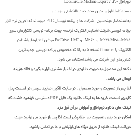
نرم افزار Ecostruxure Machine Expert v1.2.0
نسخه کاملا فول و بدون محدودیت فانکشنی و زمانی
به استحضار مهندسین , شرکت ها و برنامه نویسان PLC میرساند که آخرین نرم افزار
برنامه نویسی شرکت اشنایدر الکتریک فرانسه جهت برنامه نویسی کنترلرهای سری
M241-M251-M218 و M262 و PacDrive LMC موشن کنترلرهای اشنایدر
الکتریک با firmware نسخه 5 به بالا که مخصوص برنامه نویسی جدیدترین
کنترلرهای این شرکت می باشد استفاده می شود.
نکته: این محصول به صورت دانلودی در اختیار مشتری قرار میگیرد
و فاقد هزینه
ارسال می باشد .
لذا پس از عضویت و خرید محصول , در سایت لاگین نمایید
سپس در قسمت پنل
کاربری قسمت خرید ها به لینک دانلود یک فایل
PDF
دسترسی خواهید داشت که
لینک های دانلود نرم افزار و آموزش در آن قرار دارد
.
امکان خرید بدون عضویت نیر امکانپذیر است لذا پس از خرید می توانید جهت
دریافت لینک دانلود از طریق درگاه های ارتباطی با ما در تماس باشید.