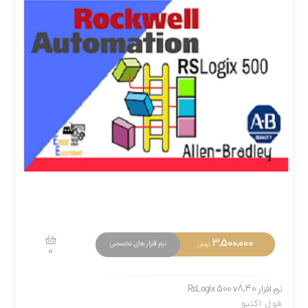
3,500,000
نرم افزار های تخصصی
تومان
0
نرم افزار RsLogix 500 v8.40
فول اکتیو