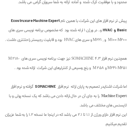
محدود و با موفقیت کرک شده و آماده ارائه به شما سروران گرامی می باشد.
Ecostruxure Machine Expert
پیش تر نرم افزار های این شرکت با همین نام
Basic و HVAC
و.. در ورژن 1 ارئه شده بود که مخصوص برنامه نویسی سری های
M100-M200 و , M221 و سری های HVAC بود و قابلیت رجیستر راحتتتری داشت .
همچنین نرم افزار SOMACHINE 4.3 نیز جهت برنامه نویسی سری های M 218-
M241-M251 و M 258 و رنج وسیعی از کنترلرهای این شرکت ارائه شده بود .
SOMACHINE
اما شرکت اشنایدر تصمیم به پایان ارائه نرم افزار
گرفته و نرم افزار
Machine Expert
را به جای آن در حال ارائه دادن می باشد که یک نسخه پولی و با
لایسنس های مختلف می باشد.
این نرم افزار دارای ورژن از 1.1 تا 2.1 می باشد که در اینجا ما نسخه 1.2 را به شما عزیزان
تقدیم میکنیم.