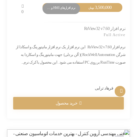
3,500,000
نرم افزارهای HMI و Monitoring
تومان
0
نرم افزار RsView32 v7.60
Full Active
نرم افزار RsView32 v7.60 این نرم افزار یک نرم افزار مانیتورینگ و اسکادا از
شرگن RockWell Automation )( آلن بردلی) جهت مانیتورینگ و اسکاردا به
صورت RunTime بر روی PC استفاده می شود . این محصول با کرک نرم...
فرهاد ترابی
خرید محصول