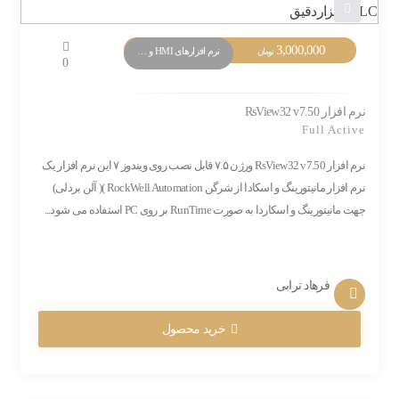
3,000,000
نرم افزارهای HMI و Monitoring
تومان
0
نرم افزار RsView32 v7.50
Full Active
نرم افزار RsView32 v7.50 ورژن ۷.۵ قابل نصب روی ویندوز ۷ این نرم افزار یک
نرم افزار مانیتورینگ و اسکادا از شرگن RockWell Automation )( آلن بردلی)
جهت مانیتورینگ و اسکاردا به صورت RunTime بر روی PC استفاده می شود...
فرهاد ترابی
خرید محصول