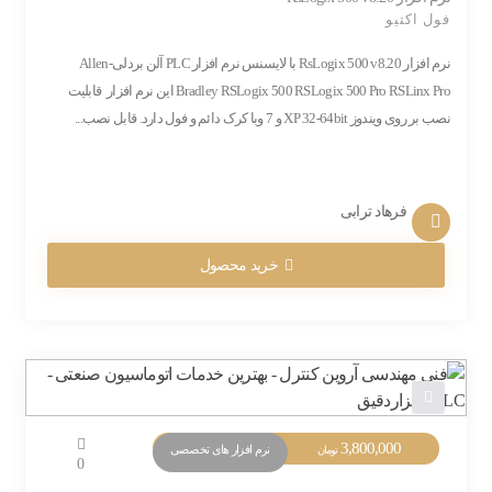
فول اکتیو
نرم افزار RsLogix 500 v8.20 با لایسنس نرم افزار PLC آلن بردلی-Allen
Bradley RSLogix 500 RSLogix 500 Pro RSLinx Pro این نرم افزار قابلیت
نصب بر روی ویندوز XP 32-64bit و 7 وبا کرک دائم و فول دارد. قابل نصب...
فرهاد ترابی
خرید محصول
3,800,000
نرم افزار های تخصصی
تومان
0