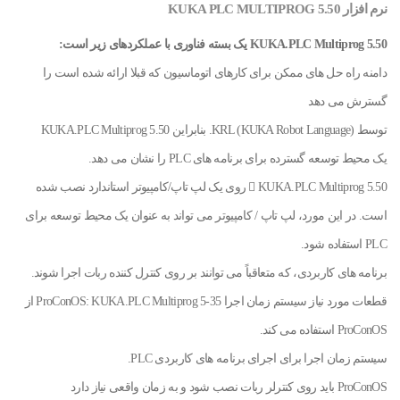
نرم افزار KUKA PLC MULTIPROG 5.50
KUKA.PLC Multiprog 5.50 یک بسته فناوری با عملکردهای زیر است:
دامنه راه حل های ممکن برای کارهای اتوماسیون که قبلا ارائه شده است را
گسترش می دهد
توسط KRL (KUKA Robot Language). بنابراین KUKA.PLC Multiprog 5.50
یک محیط توسعه گسترده برای برنامه های PLC را نشان می دهد.
 KUKA.PLC Multiprog 5.50 روی یک لپ تاپ/کامپیوتر استاندارد نصب شده
است. در این مورد، لپ تاپ / کامپیوتر می تواند به عنوان یک محیط توسعه برای
PLC استفاده شود.
برنامه های کاربردی، که متعاقباً می توانند بر روی کنترل کننده ربات اجرا شوند.
قطعات مورد نیاز سیستم زمان اجرا ProConOS: KUKA.PLC Multiprog 5-35 از
ProConOS استفاده می کند.
سیستم زمان اجرا برای اجرای برنامه های کاربردی PLC.
ProConOS باید روی کنترلر ربات نصب شود و به زمان واقعی نیاز دارد