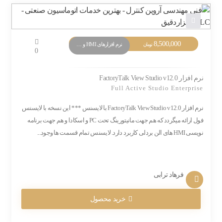
8,500,000
نرم افزارهای HMI و Monitoring
تومان
0
نرم افزار FactoryTalk View Studio v12.0
Full Active Studio Enterprise
نرم افزار FactoryTalk View Studio v12.0 با لایسنس *** این نسخه با لایسنس
فول ارائه میگردد که هم جهت مانیتورینگ تحت PC و اسکادا و هم جهت برنامه
نویسی HMI های الن بردلی کاربرد دارد. لایسنس تمام قسمت ها وجود...
فرهاد ترابی
خرید محصول