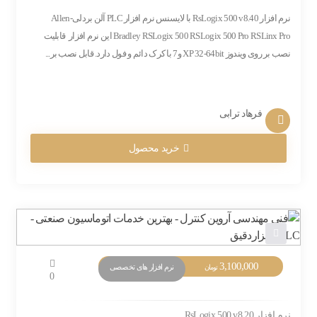
نرم افزار RsLogix 500 v8.40 با لایسنس نرم افزار PLC آلن بردلی-Allen
Bradley RSLogix 500 RSLogix 500 Pro RSLinx Pro این نرم افزار قابلیت
نصب بر روی ویندوز XP 32-64bit و7 با کرک دائم و فول دارد. قابل نصب بر...
فرهاد ترابی
خرید محصول
3,100,000
نرم افزار های تخصصی
تومان
0
نرم افزار RsLogix 500 v8.20