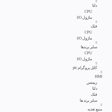
دلتا
CPU
ماژول I/O
فتک
CPU
ماژول I/O
سایر برندها
CPU
ماژول I/O
کابل پروگرام plc
HMI
زیمنس
دلتا
فتک
سایر برند ها
منبع تغذیه