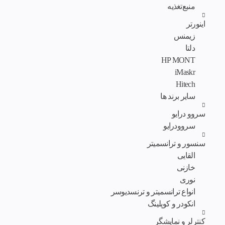
منبع‌تغذیه
اینورتر
زیمنس
دلتا
HP MONT
iMaskr
Hitech
سایر برند ها
سروو درایو
سروودرایو
سنسور و ترانسمیتر
القایی
خازنی
نوری
انواع ترانسمیتر و ترنسدیوسر
انکودر و کوپلینگ
کنترلر و نمایشگر