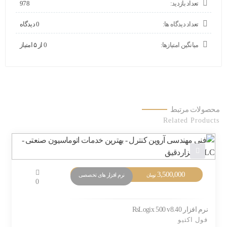
تعداد بازدید:
978
تعداد دیدگاه ها:
0 دیدگاه
میانگین امتیازها:
0 از ۵ امتیاز
محصولات مرتبط
Related Products
3,500,000
نرم افزار های تخصصی
تومان
0
نرم افزار RsLogix 500 v8.40
فول اکتیو