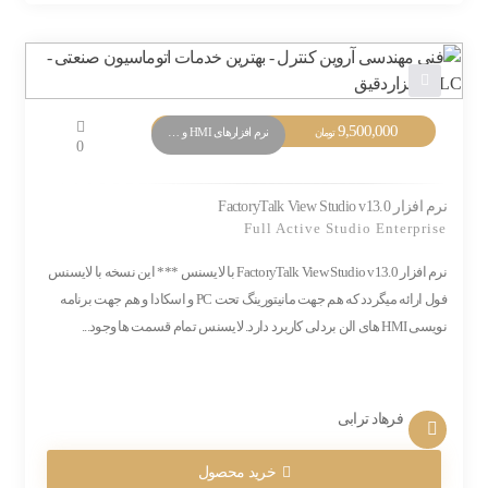
9,500,000
نرم افزارهای HMI و Monitoring
تومان
0
نرم افزار FactoryTalk View Studio v13.0
Full Active Studio Enterprise
نرم افزار FactoryTalk View Studio v13.0 با لایسنس *** این نسخه با لایسنس
فول ارائه میگردد که هم جهت مانیتورینگ تحت PC و اسکادا و هم جهت برنامه
نویسی HMI های الن بردلی کاربرد دارد. لایسنس تمام قسمت ها وجود...
فرهاد ترابی
خرید محصول