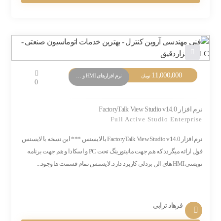
11,000,000
نرم افزارهای HMI و Monitoring
تومان
0
نرم افزار FactoryTalk View Studio v14.0
Full Active Studio Enterprise
نرم افزار FactoryTalk View Studio v14.0 با لایسنس *** این نسخه با لایسنس
فول ارائه میگردد که هم جهت مانیتورینگ تحت PC و اسکادا و هم جهت برنامه
نویسی HMI های الن بردلی کاربرد دارد. لایسنس تمام قسمت ها وجود...
فرهاد ترابی