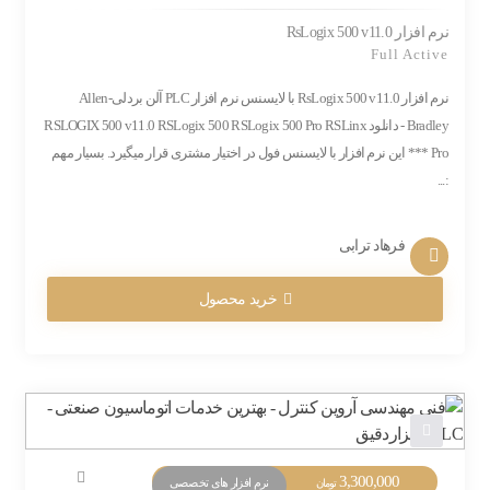
نرم افزار RsLogix 500 v11.0
Full Active
نرم افزار RsLogix 500 v11.0 با لایسنس نرم افزار PLC آلن بردلی-Allen
Bradley - دانلود RSLOGIX 500 v11.0 RSLogix 500 RSLogix 500 Pro RSLinx
Pro *** این نرم افزار با لایسنس فول در اختیار مشتری قرار میگیرد. بسیار مهم
:...
فرهاد ترابی
خرید محصول
3,300,000
نرم افزار های تخصصی
تومان