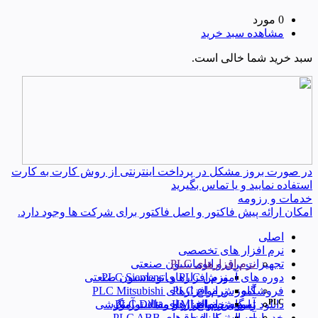
0 مورد
مشاهده سبد خرید
سبد خرید شما خالی است.
در صورت بروز مشکل در پرداخت اینترنتی از روش کارت به کارت
استفاده نمایید و یا تماس بگیرید
خدمات و رزومه
امکان ارائه پیش فاکتور و اصل فاکتور برای شرکت ها وجود دارد.
اصلی
نرم افزار های تخصصی
نرم افزارهای PLC
تجهیزات برق و اتوماسیون صنعتی
دوره های آموزش PLC و اتوماسیون صنعتی
نرم افزارهای PLC Siemens
فروشگاه
آموزش انواع PLC
نرم افزارهای PLC Mitsubishi
PLC
آموزش انواع HMI و مانیتورینگ
تسویه حساب
نرم‌ افزارهای PLC Delta
دانلود رایگان نرم افزار و مقالات آموزشی
خدمات ما
آموزش ابزار دقیق
حساب کاربری من
نرم افزار های PLC ABB