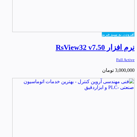
افزودن به سبد خرید
نرم افزار RsView32 v7.50
Full Active
3,000,000
تومان