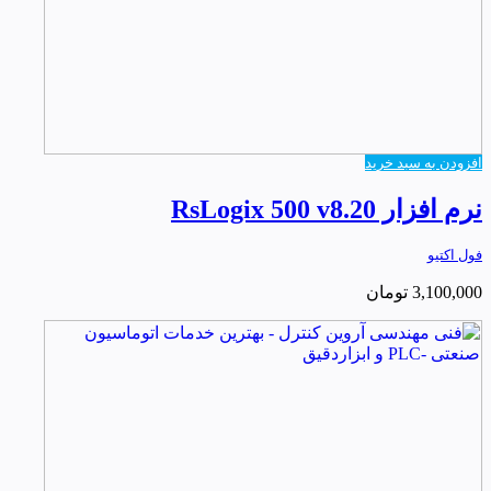
افزودن به سبد خرید
نرم افزار RsLogix 500 v8.20
فول اکتیو
3,100,000
تومان