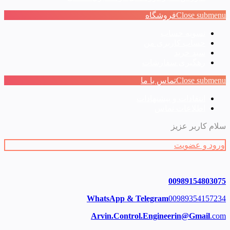
Close submenu
فروشگاه
تسویه حساب
حساب کاربری من
سبد خرید
رهگیری سفارشات
Close submenu
تماس با ما
انتقادات و پیشنهادات
اطلاعات تماس
سلام کاربر عزیز
ورود و عضویت
00989154803075
WhatsApp & Telegram
00989354157234
Arvin.Control.Engineerin@Gmail
.com