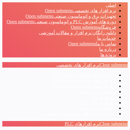
اصلی
نرم افزار های تخصصی
Open submenu
تجهیزات برق و اتوماسیون صنعتی
Open submenu
دوره های آموزش PLC و اتوماسیون صنعتی
Open submenu
فروشگاه
Open submenu
دانلود رایگان نرم افزار و مقالات آموزشی
خدمات ما
تماس با ما
Open submenu
درباره ما
پروژه ها
Close submenu
نرم افزار های تخصصی
نرم افزارهای PLC
Open submenu
نرم افزارهای HMI و Monitoring
نرم افزارهای driver و Servo drive
نرم افزار ابزاردقیق
نرم افزار برق
نرم افزار های opc
نرم افزار های CNC
سایر نرم افزارهای اتوماسیون صنعتی
Close submenu
نرم افزارهای PLC