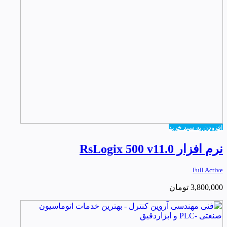
افزودن به سبد خرید
نرم افزار RsLogix 500 v11.0
Full Active
3,800,000
تومان