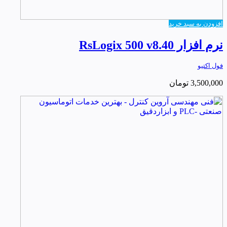
افزودن به سبد خرید
نرم افزار RsLogix 500 v8.40
فول اکتیو
3,500,000
تومان