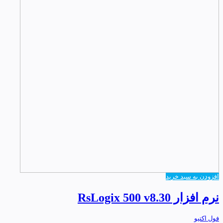
افزودن به سبد خرید
نرم افزار RsLogix 500 v8.30
فول اکتیو