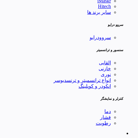
iMaskr
Hitech
سایر برند ها
سروو درایو
سروودرایو
سنسور و ترانسمیتر
القایی
خازنی
نوری
انواع ترانسمیتر و ترنسدیوسر
انکودر و کوپلینگ
کنترلر و نمایشگر
دما
فشار
رطوبت