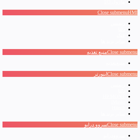
ماژول I/O
Close submenu
HMI
زیمنس
دلتا
فتک
سایر برند ها
Close submenu
منبع تغذیه
منبع‌تغذیه
Close submenu
اینورتر
زیمنس
دلتا
HP MONT
iMaskr
Hitech
سایر برند ها
Close submenu
سروو درایو
سروودرایو