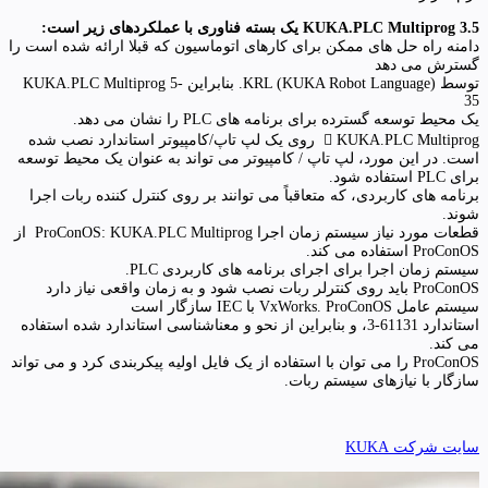
KUKA.PLC Multiprog 3.5 یک بسته فناوری با عملکردهای زیر است:
دامنه راه حل های ممکن برای کارهای اتوماسیون که قبلا ارائه شده است را
گسترش می دهد
توسط KRL (KUKA Robot Language). بنابراین KUKA.PLC Multiprog 5-
35
یک محیط توسعه گسترده برای برنامه های PLC را نشان می دهد.
 KUKA.PLC Multiprog روی یک لپ تاپ/کامپیوتر استاندارد نصب شده
است. در این مورد، لپ تاپ / کامپیوتر می تواند به عنوان یک محیط توسعه
برای PLC استفاده شود.
برنامه های کاربردی، که متعاقباً می توانند بر روی کنترل کننده ربات اجرا
شوند.
قطعات مورد نیاز سیستم زمان اجرا ProConOS: KUKA.PLC Multiprog از
ProConOS استفاده می کند.
سیستم زمان اجرا برای اجرای برنامه های کاربردی PLC.
ProConOS باید روی کنترلر ربات نصب شود و به زمان واقعی نیاز دارد
سیستم عامل VxWorks. ProConOS با IEC سازگار است
استاندارد 61131-3، و بنابراین از نحو و معناشناسی استاندارد شده استفاده
می کند.
ProConOS را می توان با استفاده از یک فایل اولیه پیکربندی کرد و می تواند
سازگار با نیازهای سیستم ربات.
سایت شرکت KUKA