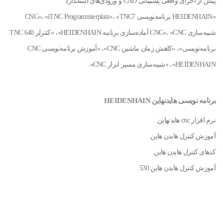
پیش از اجرای واقعی پشتیبانی CAD و ورودی‌های استاندارد
«HEIDENHAIN برنامه‌نویسی CNC»، «iTNC Programmierplatz»، «TNC7
شبیه‌سازی CNC»، «CNC آماده‌سازی برنامه HEIDENHAIN»، «کنترلر TNC 640
برنامه‌نویسی»، «کاهش زمان ماشین CNC»، «آموزش برنامه‌نویسی CNC
HEIDENHAIN»، «شبیه‌سازی مسیر ابزار CNC».
برنامه نویسی هایدنهاین HEIDENHAIN
نرم افزار cnc هایدنهاین
آموزش کنترل هایدن هاین
کدهای کنترل هایدن هاین
آموزش کنترل هایدن هاین 530