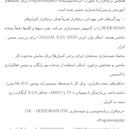
همچنین نرم‌افزار به صورت «برنامه‌نویسی­گاه» (Programmierplatz) برای محیط‌های
آموزشی و پیش‌آماده‌سازی منتشر شده است.
— ویژگی‌های فنی مهم این نرم‌افزار تقریباً همان نرم‌افزار کنترلرهای
HEIDENHAIN را در کامپیوتر شبیه‌سازی می‌کند، یعنی منوها و کلیدها دقیقاً مشابه
ماشین هستند. امکان وارد کردن CAD (DXF, IGES, STEP) برای بررسی مسیر
ابزار.
محیط شبیه‌سازی سه‌بعدی (برای برخی کنترلرها) برای نمایش محدوده کار
ماشین و تشخیص برخورد. امکان استفاده از نسخه دمو رایگان، و سپس فعال­سازی
با لایسنس.
حداقل‌های سخت‌افزاری: برای کار با نسخه‌ها، سیستم باید ویندوز 10/11 (64 بیتی)
داشته باشد، پردازشگر با پشتیبانی VT-x یا AMD-V، حداقل 8 یا 16 گیگابایت رم
بسته به کنترلر.
«نرم‌افزار برنامه‌نویسی و شبیه‌سازی CNC – HEIDENHAIN iTNC
Programmierplatz»