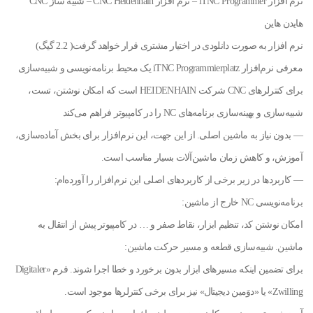
نرم افزار iTNC Programmer – نرم افزار CNC Heidenhain – شبیه ساز CNC
هایدن هاین
نرم افزار به صورت دانلودی در اختیار مشتری قرار خواهد گرفت( 2.2 گیگ)
معرفی نرم‌افزار iTNC Programmierplatz یک محیط برنامه‌نویسی و شبیه‌سازی
برای کنترلرهای CNC شرکت HEIDENHAIN است که امکان نوشتن، تست،
شبیه‌سازی و بهینه‌سازی برنامه‌های NC را در کامپیوتر فراهم می‌کند
— بدون نیاز به ماشین اصلی. از این جهت، این نرم‌افزار برای بخش آماده‌سازی،
آموزش، و کاهش زمان ماشین‌آلات بسیار مناسب است.
— کاربردها در زیر برخی از کاربردهای اصلی این نرم‌افزار را آورده‌ام:
برنامه‌نویسی NC خارج از ماشین:
امکان نوشتن کد، تنظیم ابزار، نقاط صفر و … در کامپیوتر پیش از انتقال به
ماشین. شبیه‌سازی قطعه و مسیر حرکت ماشین:
برای تضمین اینکه مسیرهای ابزار بدون برخورد و خطا اجرا شوند. فرم «Digitaler
Zwilling» یا «دوَمین دیجیتال» نیز برای برخی کنترلرها موجود است.