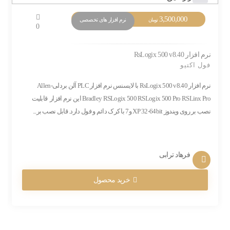
3,500,000
نرم افزار های تخصصی
تومان
0
نرم افزار RsLogix 500 v8.40
فول اکتیو
نرم افزار RsLogix 500 v8.40 با لایسنس نرم افزار PLC آلن بردلی-Allen
Bradley RSLogix 500 RSLogix 500 Pro RSLinx Pro این نرم افزار قابلیت
نصب بر روی ویندوز XP 32-64bit و7 با کرک دائم و فول دارد. قابل نصب بر...
فرهاد ترابی
خرید محصول