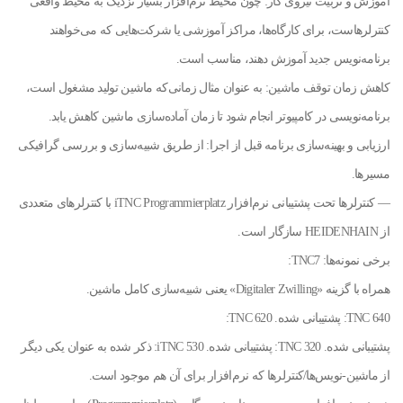
آموزش و تربیت نیروی کار: چون محیط نرم‌افزار بسیار نزدیک به محیط واقعی
کنترلرهاست، برای کارگاه‌ها، مراکز آموزشی یا شرکت‌هایی که می‌خواهند
برنامه‌نویس جدید آموزش دهند، مناسب است.
کاهش زمان توقف ماشین: به عنوان مثال زمانی‌که ماشین تولید مشغول است،
برنامه‌نویسی در کامپیوتر انجام شود تا زمان آماده‌سازی ماشین کاهش یابد.
ارزیابی و بهینه‌سازی برنامه قبل از اجرا: از طریق شبیه‌سازی و بررسی گرافیکی
مسیرها.
— کنترلرها تحت پشتیبانی نرم‌افزار iTNC Programmierplatz با کنترلرهای متعددی
از HEIDENHAIN سازگار است.
برخی نمونه‌ها: TNC7:
همراه با گزینه «Digitaler Zwilling» یعنی شبیه‌سازی کامل ماشین.
TNC 640: پشتیبانی شده. TNC 620:
پشتیبانی شده. TNC 320: پشتیبانی شده. iTNC 530: ذکر شده به عنوان یکی دیگر
از ماشین-نویس‌ها/کنترلرها که نرم‌افزار برای آن هم موجود است.