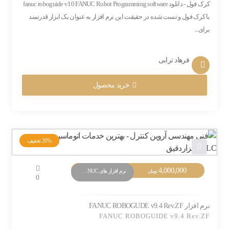
کرک فول - دانلود fanuc roboguide v10 FANUC Robot Programming software
با کرک فول و تست شده در حقیقت این نرم افزار به عنوان یک ابزار قدرتمند
برای...
فرهاد ترابی
خرید محصول
20%
تخفیف
4,000,000
نرم افزار های PLC FANUC
تومان
0
نرم افزار FANUC ROBOGUDE v9.4 Rev.ZF
FANUC ROBOGUIDE v9.4 Rev.ZF