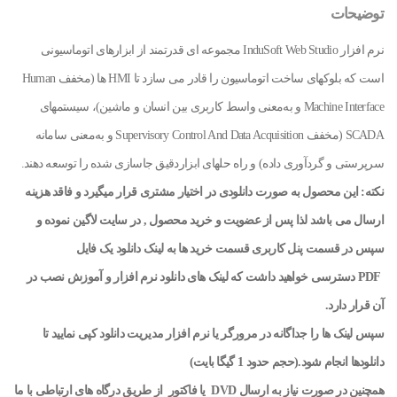
توضیحات
نرم افزار InduSoft Web Studio مجموعه ای قدرتمند از ابزارهای اتوماسیونی
است که بلوکهای ساخت اتوماسیون را قادر می سازد تا HMI ها (مخفف Human
Machine Interface و به‌معنی واسط کاربری بین انسان و ماشین)، سیستمهای
SCADA (مخفف Supervisory Control And Data Acquisition و به‌معنی سامانه
سرپرستی و گردآوری داده) و راه حلهای ابزاردقیق جاسازی شده را توسعه دهند.
نکته: این محصول به صورت دانلودی در اختیار مشتری قرار میگیرد و فاقد هزینه
ارسال می باشد لذا پس از عضویت و خرید محصول , در سایت لاگین نموده و
سپس در قسمت پنل کاربری قسمت خرید ها به لینک دانلود یک
فایل
PDF
دسترسی خواهید داشت که لینک های دانلود نرم افزار و آموزش نصب در
آن قرار دارد
.
سپس لینک ها را جداگانه در مرورگر یا نرم افزار مدیریت دانلود کپی نمایید تا
دانلودها انجام شود.(حجم حدود 1 گیگا بایت)
همچنین در صورت نیاز به ارسال
DVD
یا فاکتور
از طریق درگاه های ارتباطی با ما