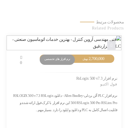
محصولات مرتبط
Related Products
2,700,000
نرم افزار های تخصصی
تومان
0
نرم افزار RsLogix 500 v7.3
فول اکتیو
نرم افزار PLC آلن بردلی-Allen Bradley - دانلود RSLOGIX 500 v7.3 RSLogix
500 RSLogix 500 Pro RSLinx Pro این نرم افزار با کرک فول ارائه شده و
قابلیت اتصال کامل به PLC و دانلود و اپلود را دارد. بسیار مهم...