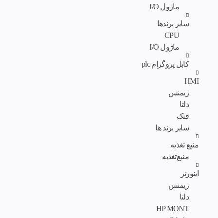
ماژول I/O
سایر برندها
CPU
ماژول I/O
کابل پروگرام plc
HMI
زیمنس
دلتا
فتک
سایر برند ها
منبع تغذیه
منبع‌تغذیه
اینورتر
زیمنس
دلتا
HP MONT