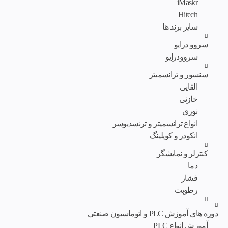
iMaskr
Hitech
سایر برند ها
سروو درایو
سروودرایو
سنسور و ترانسمیتر
القایی
خازنی
نوری
انواع ترانسمیتر و ترنسدیوسر
انکودر و کوپلینگ
کنترلر و نمایشگر
دما
فشار
رطوبت
دوره های آموزش PLC و اتوماسیون صنعتی
آموزش انواع PLC