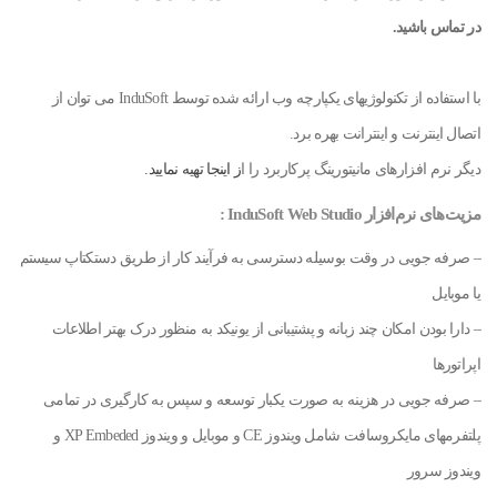
در تماس باشید
.
با استفاده از تکنولوژیهای یکپارچه وب ارائه شده توسط InduSoft می توان از
اتصال اینترنت و اینترانت بهره برد.
دیگر نرم افزارهای مانیتورینگ پرکاربرد را ا
ز اینجا تهیه نمایید.
مزیت‌های نرم‌افزار
InduSoft Web Studio
:
– صرفه جویی در وقت بوسیله دسترسی به فرآیند کار از طریق دستکتاپ سیستم
یا موبایل
– دارا بودن امکان چند زبانه و پشتیبانی از یونیکد به منظور درک بهتر اطلاعات
اپراتورها
– صرفه جویی در هزینه به صورت یکبار توسعه و سپس به کارگیری در تمامی
پلتفرمهای مایکروسافت شامل ویندوز CE و موبایل و ویندوز XP Embeded و
ویندوز سرور