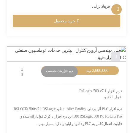
فرهاد ترابی
خرید محصول
2,600,000
نرم افزار های تخصصی
تومان
0
نرم افزار RsLogix 500 v7.1
فول اکتیو
نرم افزار PLC آلن بردلی-Allen Bradley - دانلود RSLOGIX 500 v7.1 RSLogix
500 RSLogix 500 Pro RSLinx Pro این نرم افزار با کرک فول ارائه شده و
قابلیت اتصال کامل به PLC و دانلود و اپلود را دارد. بسیار مهم...