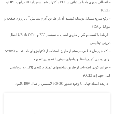
– انعطاف پذیری بالا با پشتیبانی از PLC یا کنترلر شما، بیش از 200 درایور، OPC و
TCP/IP
– رفع سریع مشکل بوسیله فهمیدن آن از طریق آلارم ،نمایش آن بر روی صفحه و
موبایل و PDA
– ارتباط با کسب و کار از طریق اتصال به سیستم ERP و Back-Office با اتصال
درونی دیتابیسی
– کاهش زمان قطعی سیستم از طریق استفاده از تکنولوژیهای دات نت و ActiveX
برای دیداری کردن اسناد و پیامهای صوتی یا تصویری تعمیرات
– فراهم کردن اطلاعات از طریق شاخصهای عملکرد کلیدی (KPI) و اثربخشی
کلی تجهیزات (OEE)
– دارنده اعتماد جهانی با وجود صدور 300.000 لایسنس از سال 1997 تاکنون