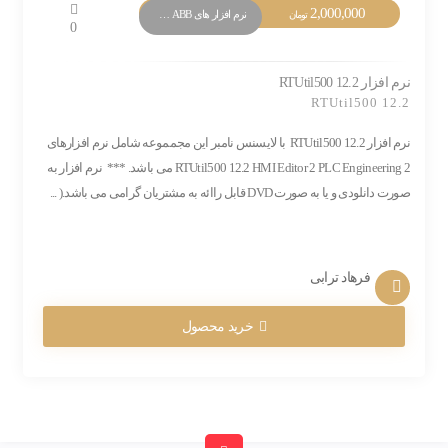
2,000,000
نرم افزار های PLC ABB
تومان
0
نرم افزار RTUtil500 12.2
RTUtil500 12.2
نرم افزار RTUtil500 12.2 با لایسنس نامبر این مجمموعه شامل نرم افزارهای
RTUtil500 12.2 HMI Editor 2 PLC Engineering 2 می باشد. *** نرم افزار به
صورت دانلودی و یا به صورت DVD قابل راائه به مشتریان گرامی می باشد.( ...
فرهاد ترابی
خرید محصول