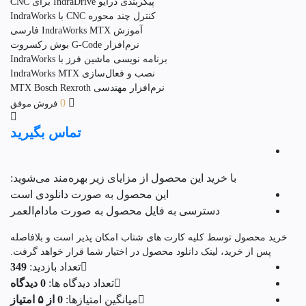
پیکربندی درایو IndraDrive برای CNC
کنترل چند محوره CNC با IndraWorks
آموزش IndraWorks MTX فارسی
نرم‌افزار G-Code بوش رکسروت
برنامه نویسی ماشین فرز با IndraWorks
نصب و فعال‌سازی IndraWorks MTX
نرم‌افزار مهندسی MTX Bosch Rexroth
0
فروش موفق
تماس بگیرید
با خرید این محصول از مزایای زیر بهره‌مند می‌شوید:
این محصول به صورت دانلودی است
دسترسی به فایل محصول به صورت مادام‌العمر
خرید محصول توسط کلیه کارت های شتاب امکان پذیر است و بلافاصله
پس از خرید، لینک دانلود محصول در اختیار شما قرار خواهد گرفت.
تعداد بازدید:
349
تعداد دیدگاه ها:
0 دیدگاه
میانگین امتیازها:
0 از ۵ امتیاز