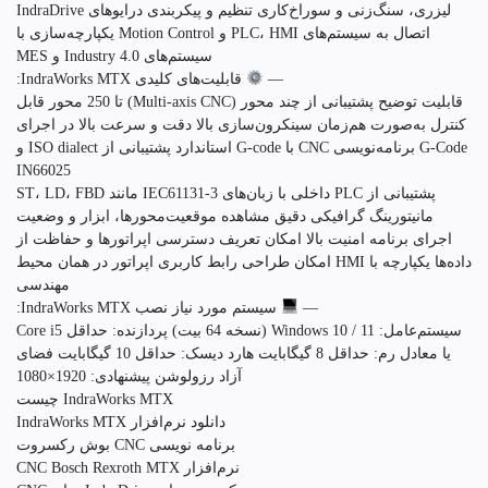
لیزری، سنگ‌زنی و سوراخ‌کاری تنظیم و پیکربندی درایوهای IndraDrive
اتصال به سیستم‌های PLC، HMI و Motion Control یکپارچه‌سازی با
سیستم‌های Industry 4.0 و MES
—
قابلیت‌های کلیدی IndraWorks MTX:
قابلیت توضیح پشتیبانی از چند محور (Multi-axis CNC) تا 250 محور قابل
کنترل به‌صورت هم‌زمان سینکرون‌سازی بالا دقت و سرعت بالا در اجرای
G-Code برنامه‌نویسی CNC با G-code استاندارد پشتیبانی از ISO dialect و
IN66025
پشتیبانی از PLC داخلی با زبان‌های IEC61131-3 مانند ST، LD، FBD
مانیتورینگ گرافیکی دقیق مشاهده موقعیت‌محورها، ابزار و وضعیت
اجرای برنامه امنیت بالا امکان تعریف دسترسی اپراتورها و حفاظت از
داده‌ها یکپارچه با HMI امکان طراحی رابط کاربری اپراتور در همان محیط
مهندسی
—
سیستم مورد نیاز نصب IndraWorks MTX:
سیستم‌عامل: Windows 10 / 11 (نسخه 64 بیت) پردازنده: حداقل Core i5
یا معادل رم: حداقل 8 گیگابایت هارد دیسک: حداقل 10 گیگابایت فضای
آزاد رزولوشن پیشنهادی: 1920×1080
IndraWorks MTX چیست
دانلود نرم‌افزار IndraWorks MTX
برنامه نویسی CNC بوش رکسروت
نرم‌افزار CNC Bosch Rexroth MTX