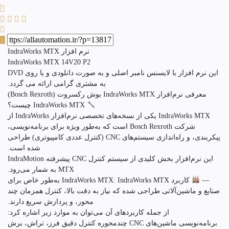
نرم افزار IndraWorks MTX
IndraWorks MTX 14V20 P2
این نرم افزار با لایسنس نامبر اصلی و به صورت دانلودی و یا روی DVD
به مشتری گرامی ارائه می گردد.
معرفی نرم‌افزار IndraWorks MTX بوش رکسروت (Bosch Rexroth)
IndraWorks MTX چیست؟
IndraWorks MTX یکی از نسخه‌های تخصصی نرم‌افزار IndraWorks از
شرکت Bosch Rexroth است که به‌طور ویژه برای برنامه‌نویسی،
پیکربندی، و راه‌اندازی سیستم‌های CNC (کنترل عددی کامپیوتری) طراحی
شده است.
این نرم‌افزار بخش کلیدی از سیستم کنترل CNC پیشرفته IndraMotion
MTX به شمار می‌رود.
—
کاربرد IndraWorks MTX: IndraWorks MTX به‌طور خاص برای
صنایع و ماشین‌آلاتی طراحی شده که نیاز به دقت بالا، کنترل همزمان چند
محور، و پردازش سریع دارند.
از جمله کاربردهای آن می‌توان به موارد زیر اشاره کرد:
برنامه‌نویسی ماشین‌های CNC چندمحوره کنترل دقیق فرز، تراش، برش