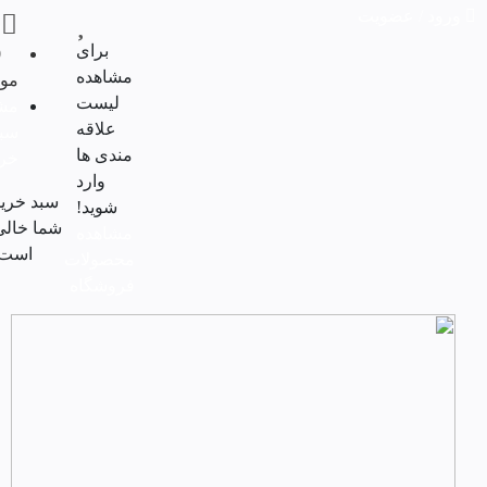
ورود / عضویت
0
برای
0
مشاهده
مور
لیست
مش
علاقه
سب
مندی ها
خری
وارد
سبد خرید
شوید!
شما خالی
مشاهده
است.
محصولات
فروشگاه