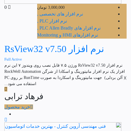
0
3,000,000
تومان
نرم افزار های تخصصی ,
نرم افزار PLC ,
نرم افزار های PLC Allen Bradly ,
نرم افزارهای HMI و Monitoring
نرم افزار RsView32 v7.50
Full Active
نرم افزار RsView32 v7.50 ورژن ۷.۵ قابل نصب روی ویندوز ۷ این نرم
افزار یک نرم افزار مانیتورینگ و اسکادا از شرگن RockWell Automation
)( آلن بردلی) جهت مانیتورینگ و اسکاردا به صورت RunTime بر روی PC
استفاده می شود...
فرهاد ترابی
خرید محصول