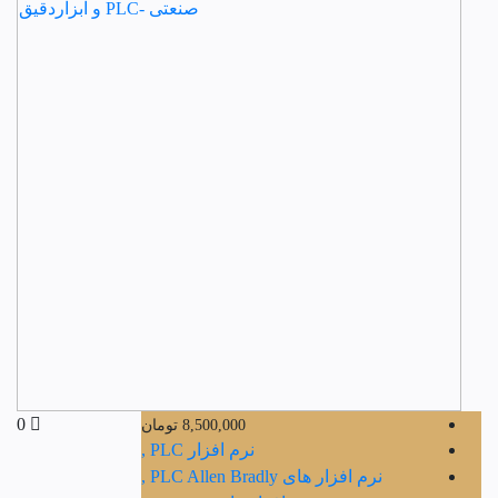
0
8,500,000
تومان
نرم افزار PLC ,
نرم افزار های PLC Allen Bradly ,