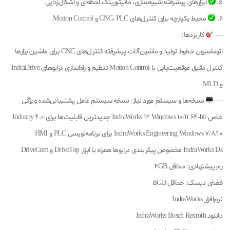
5.
ابزارهای پیشرفته شبیه‌سازی، مانیتورینگ لحظه‌ای و اشکال‌زدایی
6.
محیط یکپارچه برای کنترل‌های CNC، PLC و Motion Control
—
کاربردها:
اتوماسیون خطوط تولید و ماشین‌آلات پیشرفته کنترل‌های CNC برای ماشین‌ابزارها
کنترل دقیق موقعیت‌یابی با Motion Control تنظیم و راه‌اندازی درایوهای IndraDrive
و MLD
—
نسخه‌ها و سیستم مورد نیاز: نسخه سیستم عامل پشتیبانی‌شده ویژگی
خاص IndraWorks 12 Windows 10/11 64-bit جدیدترین قابلیت‌ها برای Industry 4.0
IndraWorks Engineering Windows 7/8/10 برای برنامه‌نویسی PLC و HMI
IndraWorks Ds مخصوص پیکربندی درایوها همراه با ابزار DriveTop و DriveCom
رم پیشنهادی: حداقل 4GB
فضای دیسک: حداقل 5GB
نرم‌افزار IndraWorks
دانلود IndraWorks Bosch Rexroth