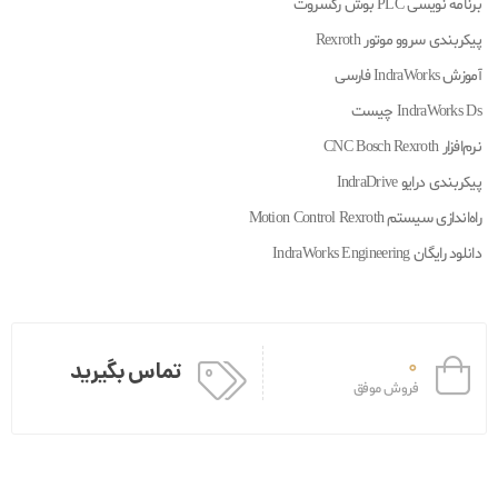
برنامه نویسی PLC بوش رکسروت
پیکربندی سروو موتور Rexroth
آموزش IndraWorks فارسی
IndraWorks Ds چیست
نرم‌افزار CNC Bosch Rexroth
پیکربندی درایو IndraDrive
راه‌اندازی سیستم Motion Control Rexroth
دانلود رایگان IndraWorks Engineering
0
تماس بگیرید
فروش موفق