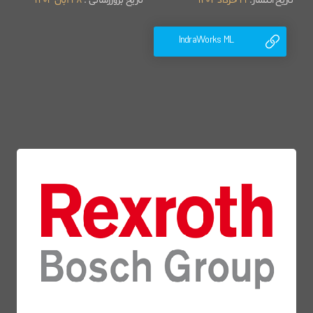
تاریخ انتشار:
21 خرداد 1404
تاریخ بروزرسانی :
28 آبان 1404
IndraWorks ML