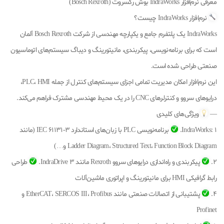
معرفی نرم‌افزار IndraWorks بوش رکسروت (Bosch Rexroth)
نرم‌افزار IndraWorks چیست؟
IndraWorks یک پلتفرم جامع و یکپارچه مهندسی از شرکت Bosch Rexroth آلمان
است که برای برنامه‌نویسی، پیکربندی، مانیتورینگ و دیباگ سیستم‌های اتوماسیون
صنعتی طراحی شده است.
این نرم‌افزار امکان مدیریت تمامی اجزای سیستم‌های کنترل از جمله PLC، HMI،
درایوهای سروو و کنترلرهای CNC را در یک محیط مهندسی مشترک فراهم می‌کند.
—
ویژگی‌های کلیدی
IndraWorks: 1.
برنامه‌نویسی PLC با زبان‌های استاندارد IEC 61131-3 (مانند
Ladder Diagram، Structured Text، Function Block Diagram و…)
2.
پیکربندی و راه‌اندازی درایوهای سروو Rexroth مانند IndraDrive 3.
طراحی
رابط گرافیکی HMI برای مانیتورینگ و اپراتوری ماشین‌آلات
4.
پشتیبانی از اتصالات صنعتی مانند EtherCAT، SERCOS III، Profibus و
Profinet