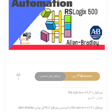
3,500,000
نرم افزار های تخصصی
تومان
0
نرم افزار RsLogix 500 v8.40
فول اکتیو
نرم افزار RsLogix 500 v8.40 با لایسنس نرم افزار PLC آلن بردلی-Allen Bradley