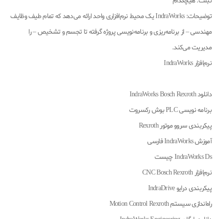
تبلت: هیچکدام
توضیحات: IndraWorks یک محیط نرم‌افزاری واحد ارائه می‌دهد که تمام طیف وظایف
مهندسی – از برنامه‌ریزی و برنامه‌نویسی پروژه گرفته تا تجسم و تشخیص – را
مدیریت می‌کند.
نرم‌افزار IndraWorks
دانلود IndraWorks Bosch Rexroth
برنامه نویسی PLC بوش رکسروت
پیکربندی سروو موتور Rexroth
آموزش IndraWorks فارسی
IndraWorks Ds چیست
نرم‌افزار CNC Bosch Rexroth
پیکربندی درایو IndraDrive
راه‌اندازی سیستم Motion Control Rexroth