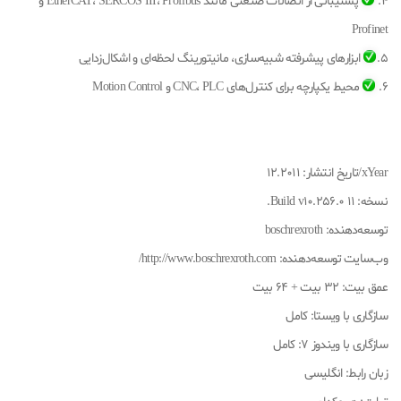
4.
پشتیبانی از اتصالات صنعتی مانند EtherCAT، SERCOS III، Profibus و
Profinet
5.
ابزارهای پیشرفته شبیه‌سازی، مانیتورینگ لحظه‌ای و اشکال‌زدایی
6.
محیط یکپارچه برای کنترل‌های CNC، PLC و Motion Control
xYear/تاریخ انتشار: ۱۲.۲۰۱۱
نسخه: ۱۱ Build v10.256.0.
توسعه‌دهنده: boschrexroth
وب‌سایت توسعه‌دهنده: http://www.boschrexroth.com/
عمق بیت: ۳۲ بیت + ۶۴ بیت
سازگاری با ویستا: کامل
سازگاری با ویندوز ۷: کامل
زبان رابط: انگلیسی