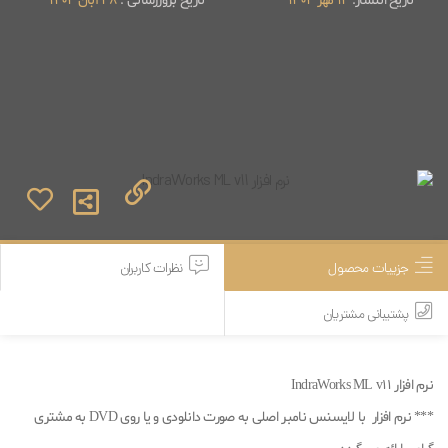
تاریخ انتشار:
14 مهر 1404
تاریخ بروزرسانی :
28 آبان 1404
جزییات محصول
نظرات کاربران
پشتیبانی مشتریان
نرم افزار IndraWorks ML v11
*** نرم افزار با لایسنس نامبر اصلی به صورت دانلودی و یا روی DVD به مشتری