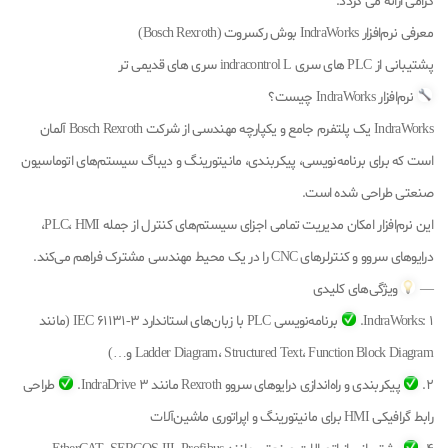
گرامی ارائه می گردد.
معرفی نرم‌افزار IndraWorks بوش رکسروت (Bosch Rexroth)
پشتیبانی از PLC های سری indracontrol L سری های قدیمی تر
نرم‌افزار IndraWorks چیست؟
IndraWorks یک پلتفرم جامع و یکپارچه مهندسی از شرکت Bosch Rexroth آلمان
است که برای برنامه‌نویسی، پیکربندی، مانیتورینگ و دیباگ سیستم‌های اتوماسیون
صنعتی طراحی شده است.
این نرم‌افزار امکان مدیریت تمامی اجزای سیستم‌های کنترل از جمله PLC، HMI،
درایوهای سروو و کنترلرهای CNC را در یک محیط مهندسی مشترک فراهم می‌کند.
—
ویژگی‌های کلیدی
IndraWorks: 1.
برنامه‌نویسی PLC با زبان‌های استاندارد IEC 61131-3 (مانند
Ladder Diagram، Structured Text، Function Block Diagram و…)
2.
پیکربندی و راه‌اندازی درایوهای سروو Rexroth مانند IndraDrive 3.
طراحی
رابط گرافیکی HMI برای مانیتورینگ و اپراتوری ماشین‌آلات