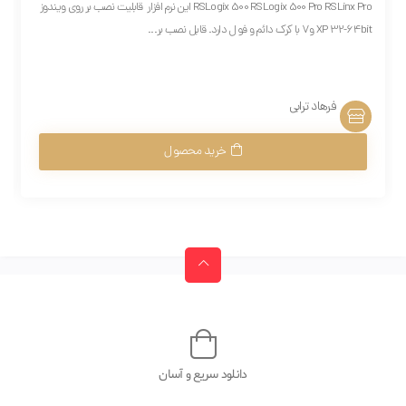
RSLogix 500 RSLogix 500 Pro RSLinx Pro این نرم افزار قابلیت نصب بر روی ویندوز
XP 32-64bit و7 با کرک دائم و فول دارد. قابل نصب بر...
فرهاد ترابی
خرید محصول
دانلود سریع و آسان