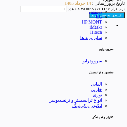
تاریخ بروزرسانی :
14 خرداد 1405
نرم افزار GX WORKS3 v1.115V عدد
زیمنس
افزودن به سبد خرید
دلتا
HP MONT
iMaskr
Hitech
سایر برند ها
سروو درایو
سروودرایو
سنسور و ترانسمیتر
القایی
خازنی
نوری
انواع ترانسمیتر و ترنسدیوسر
انکودر و کوپلینگ
کنترلر و نمایشگر