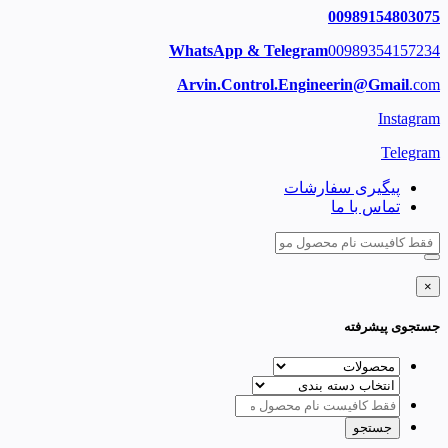
00989154803075
WhatsApp & Telegram
00989354157234
Arvin.Control.Engineerin@Gmail
.com
Instagram
Telegram
پیگیری سفارشات
تماس با ما
×
جستجوی پیشرفته