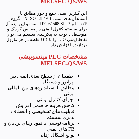
MELSEC-QS/WS
این کنترلر ایمنی جمع و جور مطابق با
استانداردهای ایمنی EN ISO 13849-1 گروه
۴/PL e و IEC 61508 SIL 3 است و این ایده آل
برای سیستم کنترل ایمنی در مقیاس کوچک و
متوسط. با توجه به پیکربندی سیستم می توان
نقاط ایمنی I / O را تا ۱۴۴ نقطه در هر ماژول
پردازنده افزایش داد.
مشخصات PLC میتسوبیشی
MELSEC-QS/WS
اطمینان از سطح بعدی ایمنی بین
اپراتور و دستگاه
مطابق با استانداردهای بین المللی
ایمنی
اجرای کنترل ایمنی
کاهش هزینه ها ضمن افزایش
قابلیت های تشخیصی و انعطاف
پذیری سیستم
برنامه نویسی با نمودارهای نردبان و
FB های ایمنی
توابع اشکال زدایی