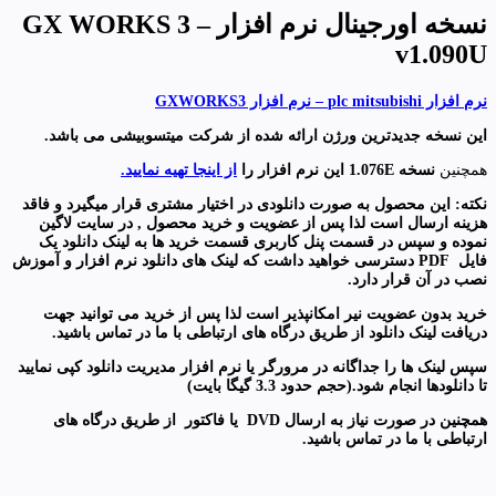
نسخه اورجینال نرم افزار – GX WORKS 3
v1.090U
نرم افزار plc mitsubishi – نرم افزار GXWORKS3
این نسخه جدیدترین ورژن ارائه شده از شرکت میتسوبیشی می باشد.
همچنین
نسخه 1.076E این نرم افزار را
از اینجا تهیه نمایید.
نکته: این محصول به صورت دانلودی در اختیار مشتری قرار میگیرد
و فاقد
هزینه ارسال است
لذا پس از عضویت و خرید محصول , در سایت لاگین
نموده و سپس در قسمت پنل کاربری قسمت خرید ها به لینک دانلود یک
فایل
PDF
دسترسی خواهید داشت که لینک های دانلود نرم افزار و آموزش
نصب در آن قرار دارد
.
خرید بدون عضویت نیر امکانپذیر است لذا پس از خرید می توانید جهت
دریافت لینک دانلود از طریق درگاه های ارتباطی با ما در تماس باشید.
سپس لینک ها را جداگانه در مرورگر یا نرم افزار مدیریت دانلود کپی نمایید
تا دانلودها انجام شود.(حجم حدود 3.3 گیگا بایت)
همچنین در صورت نیاز به ارسال
DVD
یا فاکتور
از طریق درگاه های
ارتباطی با ما در تماس باشید
.