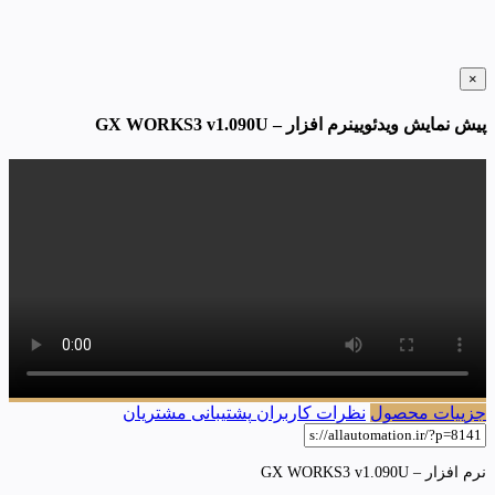
×
پیش نمایش ویدئویینرم افزار – GX WORKS3 v1.090U
جزییات محصول
نظرات کاربران
پشتیبانی مشتریان
نرم افزار – GX WORKS3 v1.090U