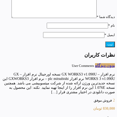
دیدگاه شما
*
نام
*
ایمیل
*
نظرات کاربران
بدون دیدگاه
User Comments
نرم افزار – GX WORKS3 v1.090U نسخه اورجینال نرم افزار – GX
WORKS 3 v1.090U نرم افزار plc mitsubishi – نرم افزار GXWORKS3 این
نسخه جدیدترین ورژن ارائه شده از شرکت میتسوبیشی می باشد. همچنین
نسخه 1.076E این نرم افزار را از اینجا تهیه نمایید. نکته: این محصول به
صورت دانلودی در اختیار مشتری قرار […]
2
فروش موفق
830,000
تومان