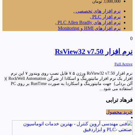
3,000,000
تومان
نرم افزار های تخصصی ,
نرم افزار PLC ,
نرم افزار های PLC Allen Bradly ,
نرم افزارهای HMI و Monitoring
0
نرم افزار RsView32 v7.50
Full Active
نرم افزار RsView32 v7.50 ورژن ۷.۵ قابل نصب روی ویندوز ۷ این نرم
افزار یک نرم افزار مانیتورینگ و اسکادا از شرگن RockWell Automation )(
آلن بردلی) جهت مانیتورینگ و اسکاردا به صورت RunTime بر روی PC
استفاده می شود...
فرهاد ترابی
خرید محصول