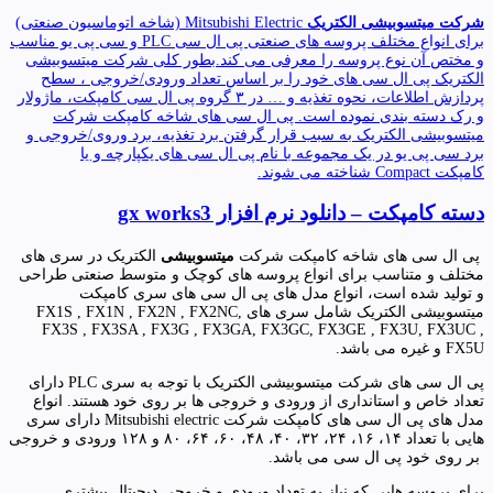
شرکت میتسوبیشی الکتریک
Mitsubishi Electric (شاخه اتوماسیون صنعتی)
برای انواع مختلف پروسه های صنعتی پی ال سی PLC و سی پی یو مناسب
و مختص آن نوع پروسه را معرفی می کند.بطور کلی شرکت میتسوبیشی
الکتریک پی ال سی های خود را بر اساس تعداد ورودی/خروجی ، سطح
پردازش اطلاعات، نحوه تغذیه و … در ۳ گروه پی ال سی کامپکت، ماژولار
و رک دسته بندی نموده است. پی ال سی های شاخه کامپکت شرکت
میتسوبیشی الکتریک به سبب قرار گرفتن برد تغذیه، برد وروی/خروجی و
برد سی پی یو در یک مجموعه با نام پی ال سی های یکپارچه و یا
کامپکت Compact شناخته می شوند.
دسته کامپکت – دانلود نرم افزار gx works3
پی ال سی های شاخه کامپکت شرکت
میتسوبیشی
الکتریک در سری های
مختلف و متناسب برای انواع پروسه های کوچک و متوسط صنعتی طراحی
و تولید شده است، انواع مدل های پی ال سی های سری کامپکت
میتسوبیشی الکتریک شامل سری های FX1S , FX1N , FX2N , FX2NC,
FX3S , FX3SA , FX3G , FX3GA, FX3GC, FX3GE , FX3U, FX3UC ,
FX5U و غیره می باشد.
پی ال سی های شرکت میتسوبیشی الکتریک با توجه به سری PLC دارای
تعداد خاص و استانداری از ورودی و خروجی ها بر روی خود هستند. انواع
مدل های پی ال سی های کامپکت شرکت Mitsubishi electric دارای سری
هایی با تعداد ۱۴، ۱۶، ۲۴، ۳۲، ۴۰، ۴۸، ۶۰، ۶۴، ۸۰ و ۱۲۸ ورودی و خروجی
بر روی خود پی ال سی می باشد.
برای پروسه هایی که نیاز به تعداد ورودی و خروجی دیجیتال بیشتری