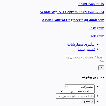
00989154803075
WhatsApp & Telegram
00989354157234
Arvin.Control.Engineerin@Gmail
.com
Instagram
Telegram
پیگیری سفارشات
تماس با ما
×
جستجوی پیشرفته