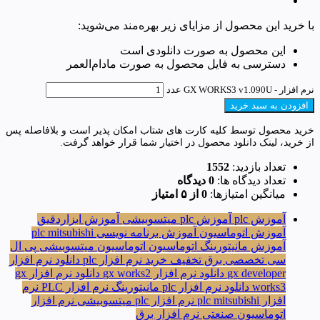
با خرید این محصول از مزایای زیر بهره‌مند می‌شوید:
این محصول به صورت دانلودی است
دسترسی به فایل محصول به صورت مادام‌العمر
نرم افزار - GX WORKS3 v1.090U عدد
افزودن به سبد خرید
خرید محصول توسط کلیه کارت های شتاب امکان پذیر است و بلافاصله پس
از خرید، لینک دانلود محصول در اختیار شما قرار خواهد گرفت.
تعداد بازدید:
1552
تعداد دیدگاه ها:
0 دیدگاه
میانگین امتیازها:
0 از ۵ امتیاز
آموزش plc
آموزش plc میتسوبیشی
آموزش ابزاردقیق
آموزش اتوماسیون
آموزش برنامه نویسی plc mitsubishi
آموزش مانیتورینگ
اتوماسیون
اتوماسیون میتسوبیشی
پی ال
سی
تخصصی برق
تخفیف
خرید نرم افزار plc
دانلود نرم افزار
gx developer
دانلود نرم افزار gx works2
دانلود نرم افزار gx
works3
دانلود نرم افزار plc
مانیتورینگ
نرم افزار PLC
نرم
افزار plc mitsubishi
نرم افزار plc میتسوبیشی
نرم افزار
اتوماسیون صنعتی
نرم افزار برق