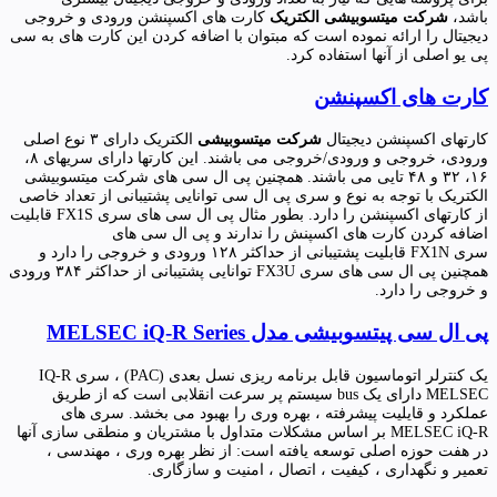
باشد،
شرکت میتسوبیشی الکتریک
کارت های اکسپنشن ورودی و خروجی
دیجیتال را ارائه نموده است که مبتوان با اضافه کردن این کارت های به سی
پی یو اصلی از آنها استفاده کرد.
کارت های اکسپنشن
کارتهای اکسپنشن دیجیتال
شرکت میتسوبیشی
الکتریک دارای ۳ نوع اصلی
ورودی، خروجی و ورودی/خروجی می باشند. این کارتها دارای سریهای ۸،
۱۶، ۳۲ و ۴۸ تایی می باشند. همچنین پی ال سی های شرکت میتسوبیشی
الکتریک با توجه به نوع و سری پی ال سی توانایی پشتیبانی از تعداد خاصی
از کارتهای اکسپنشن را دارد. بطور مثال پی ال سی های سری FX1S قابلیت
اضافه کردن کارت های اکسپنش را ندارند و پی ال سی های
سری FX1N قابلیت پشتیبانی از حداکثر ۱۲۸ ورودی و خروجی را دارد و
همچنین پی ال سی های سری FX3U توانایی پشتیبانی از حداکثر ۳۸۴ ورودی
و خروجی را دارد.
پی
ال سی پیتسوبیشی مدل MELSEC iQ-R Series
یک کنترلر اتوماسیون قابل برنامه ریزی نسل بعدی (PAC) ، سری IQ-R
MELSEC دارای یک bus سیستم پر سرعت انقلابی است که از طریق
عملکرد و قایلیت پیشرفته ، بهره وری را بهبود می بخشد. سری های
MELSEC iQ-R بر اساس مشکلات متداول با مشتریان و منطقی سازی آنها
در هفت حوزه اصلی توسعه یافته است: از نظر بهره وری ، مهندسی ،
تعمیر و نگهداری ، کیفیت ، اتصال ، امنیت و سازگاری.