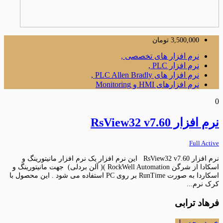
3,500,000
تومان
نرم افزار های تخصصی ,
نرم افزار PLC ,
نرم افزار های PLC Allen Bradly ,
نرم افزارهای HMI و Monitoring
0
نرم افزار RsView32 v7.60
Full Active
نرم افزار RsView32 v7.60 این نرم افزار یک نرم افزار مانیتورینگ و
اسکادا از شرگن RockWell Automation )( آلن بردلی) جهت مانیتورینگ و
اسکاردا به صورت RunTime بر روی PC استفاده می شود . این محصول با
کرک نرم...
فرهاد ترابی
خرید محصول