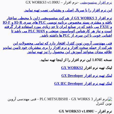
نرم افزار میتسوبیشی
-نرم افزار – GX WORKS3 v1.090U
این نرم افزار را با سریال اصلی و پشتیبانی نصب تهیه نمایید.
نرم افزار GX WORKS 3 از شرکت میتسوبیشی ژاپن با محیطی ساختار
یافته و مشتری پسند مخصوص برنامه نویسی PLC های سری
IQ-R و IQ-F
و FX5U می باشد که در صنایع ایران تا حد زیادی مورد استفاده قرار گرفته
است و نیاز هر کارشناس اتوماسیون صنعتی و PLC MAN می باشد تا
اشنایی خوبی با این سری از PLC ها داشته باشد.
فنی مهندسی آروین نوین کنترل افتخار دارد که تمامی محصولات این
شرکت از جمله سخت افزار و نرم افزار را بری مشتریان خود تامین نمایدو
علاقه مندان میتوانند آموزش این محصول را نیز تهیه نمایند.
نسخه 1.076E این نرم افزار را از اینجا تهیه نمایید.
لینک تهیه نرم افزار
GX WORKS2
لینک تهیه نرم افزار GX Developer
لینک تهیه نرم افزار GX IEC Developer
نرم افزار – GX WORKS3 v1.090U