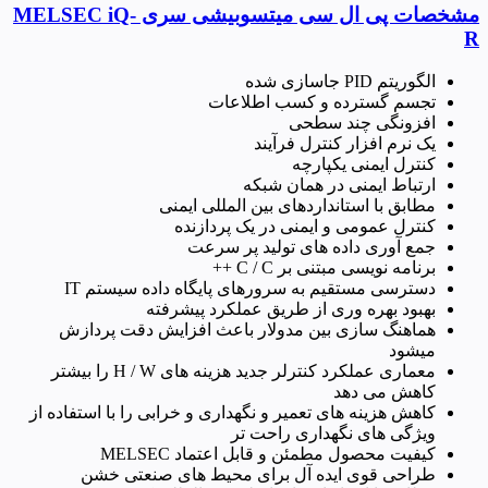
مشخصات پی ال سی میتسوبیشی سری MELSEC iQ-
R
الگوریتم PID جاسازی شده
تجسم گسترده و کسب اطلاعات
افزونگی چند سطحی
یک نرم افزار کنترل فرآیند
کنترل ایمنی یکپارچه
ارتباط ایمنی در همان شبکه
مطابق با استانداردهای بین المللی ایمنی
کنترل عمومی و ایمنی در یک پردازنده
جمع آوری داده های تولید پر سرعت
برنامه نویسی مبتنی بر C / C ++
دسترسی مستقیم به سرورهای پایگاه داده سیستم IT
بهبود بهره وری از طریق عملکرد پیشرفته
هماهنگ سازی بین مدولار باعث افزایش دقت پردازش
میشود
معماری عملکرد کنترلر جدید هزینه های H / W را بیشتر
کاهش می دهد
کاهش هزینه های تعمیر و نگهداری و خرابی را با استفاده از
ویژگی های نگهداری راحت تر
کیفیت محصول مطمئن و قابل اعتماد MELSEC
طراحی قوی ایده آل برای محیط های صنعتی خشن