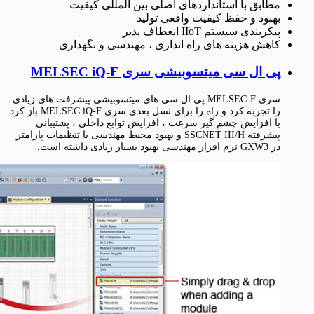
مطابق با استانداردهای اصلی بین المللی کیفیت
بهبود و حفظ کیفیت واقعی تولید
پیکربندی سیستم IIoT انعطاف پذیر
کاهش هزینه های راه اندازی ، مهندسی و نگهداری
پی ال سی میتسوبیشی سری MELSEC iQ-F
سری MELSEC-F پی ال سی های میتسوبیشی پیشرفت های زیادی
را تجربه کرد و راه را برای نسل بعدی سری MELSEC iQ-F باز کرد.
با افزایش چشم گیر سرعت ، افزایش توابع داخلی ، پشتیبانی
پیشرفته SSCNET III/H و بهبود محیط مهندسی با تنظیمات پارامتر
در GXW3 نرم افزار مهندسی بهبود بسیار زیادی داشته است.