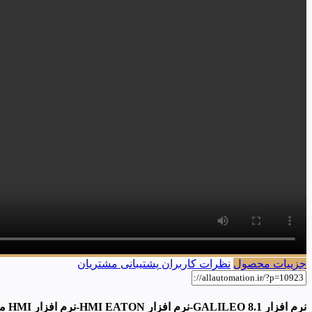
جزییات محصول
نظرات کاربران
پشتیبانی مشتریان
نرم افزار GALILEO 8.1-
نرم افزار HMI EATON-
نرم افزار HMI مولر