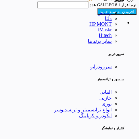
نرم افزار GALILEO 8.1 عدد
افزودن به سبد خرید
زیمنس
دلتا
HP MONT
iMaskr
Hitech
سایر برند ها
سروو درایو
سروودرایو
سنسور و ترانسمیتر
القایی
خازنی
نوری
انواع ترانسمیتر و ترنسدیوسر
انکودر و کوپلینگ
کنترلر و نمایشگر