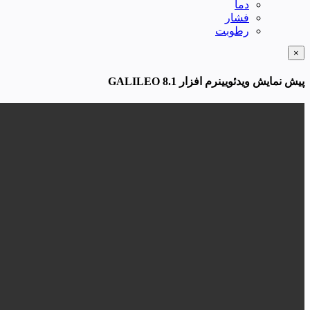
دما
فشار
رطوبت
×
پیش نمایش ویدئویینرم افزار GALILEO 8.1