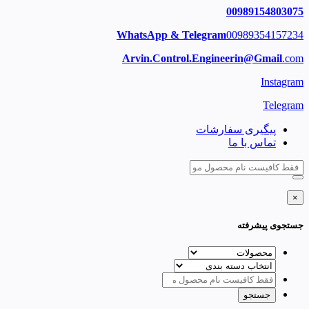
00989154803075
WhatsApp & Telegram
00989354157234
Arvin.Control.Engineerin@Gmail
.com
Instagram
Telegram
پیگیری سفارشات
تماس با ما
×
جستجوی پیشرفته