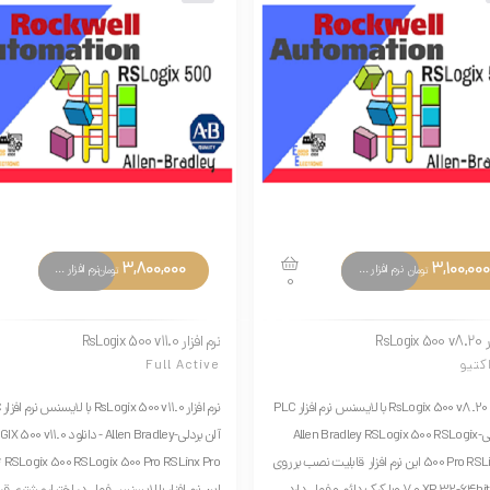
3,800,000
3,100,000
نرم افزار های تخصصی
نرم افزار های تخصصی
تومان
تومان
0
RsLog
نرم افزار RsLogix 500 v11.0
کتیو
Full Active
نرم افزار RsLogix 500 v8.20 با لایسنس نرم افزار PLC
نرم
آلن بردلی-Allen Bradley RSLogix 500 RSLogix
آلن بردلی-Allen Bradley - دانلود .0
500 Pro RSLinx Pro این نرم افزار قابلیت نصب بر روی
 Pro ***