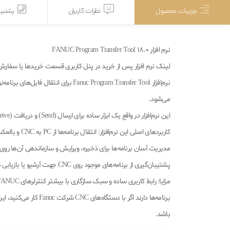
جزییات محصول
نظرات کاربران
پشتیبا
نرم افزار FANUC Program Transfer Tool 18.0
لینک نرم افزار پس از خرید در پنل کاربری قسمت خریدها یا سفار
می‌شود.
این نرم‌افزار در واقع یک ابزار ساده برای ارسال (Send) و دریافت (Receive) برنامه‌های ماشین‌کاری (مانند فایل‌های G-code) است.
کاربردهای اصلی این نرم‌افزار: انتقال برنامه‌ها از PC به CNC و بالعکس از طریق پورت RS-232 یا شبکه (Ethernet)، بسته به مدل CNC.
مدیریت آسان برنامه‌ها برای ذخیره، ویرایش و سازماندهی آن‌ها روی ر
پشتیبان‌گیری از برنامه‌های موجود روی CNC جهت آرشیو یا بازیابی در آینده.
برنامه‌ها دارند اگر با د
باشد.