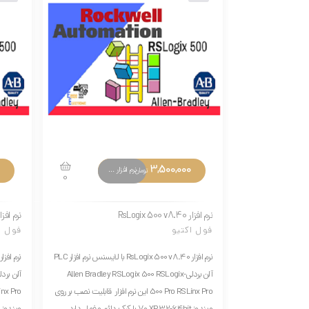
3,500,000
نرم افزار های تخصصی
تومان
0
نرم افزار RsLogix 500 v8.40
نرم افزار ix 500 v8.20
فول اکتیو
فول ا
نرم افزار RsLogix 500 v8.40 با لایسنس نرم افزار PLC
آلن بردلی-Allen Bradley RSLogix 500 RSLogix
500 Pro RSLinx Pro این نرم افزار قابلیت نصب بر روی