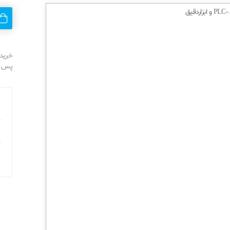
خرید 
پس از