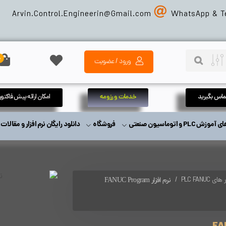
Arvin.Control.Engineerin@Gmail
.com
WhatsApp & T
0
ورود / عضویت
تماس بگیرید
خدمات و رزومه
امکان ارائه پیش فاکتور
زش PLC و اتوماسیون صنعتی
فروشگاه
دانلود رایگان نرم افزار و مقالا
ی PLC FANUC
نرم افزار FANUC Program