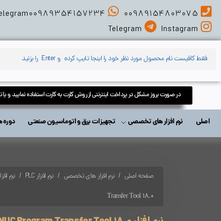
elegram
00989354157234
00989154803075
Telegram
Instagram
در صورت بروز مشکل در پرداخت اینترنتی از روش کارت به کارت استفاده نمایید و یا 
اصلی
نرم افزار های تخصصی
تجهیزات برق و اتوماسیون صنعتی
دوره های آمو
صفحه اصلی
نرم افزار های تخصصی
نرم افزار PLC
نرم افزار ها
Transfer Tool 18.0