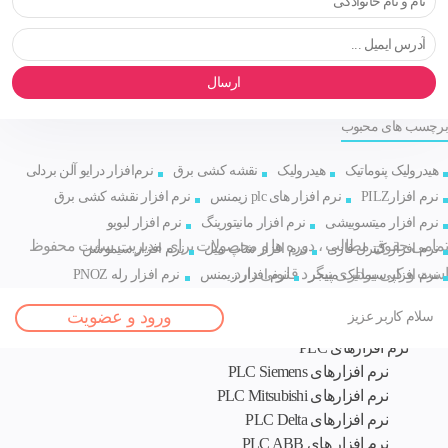
ارسال
برچسب های محبوب
هیدرولیک پنوماتیک
هیدرولیک
نقشه کشی برق
نرم‌افزار درایو آلن بردلی
نرم افزارPILZ
نرم افزار های plc زیمنس
نرم افزار نقشه کشی برق
نرم افزار میتسوبیشی
نرم افزار مانیتورینگ
نرم افزار لبویو
تمامی حقوق مطالب ، دوره ها و محصولات برای مدیریت سایت محفوظ
نرم افزار کنترل فازی
نرم افزار شاپ میل
نرم افزار سیموشن
است و کپی برداری پیگرد قانونی دارد.
نرم افزار سیماتیک منیجر
نرم افزار زیمنس
نرم افزار رله PNOZ
اصلی
طراح و
نرم افزار ربات
نرم افزار درایو
نرم افزار تیاپورتال
نرم افزار پیلز
ورود و عضویت
سلام کاربر عزیز
نرم افزار های تخصصی
نرم افزارهای PLC
نرم افزارهای PLC Siemens
نرم افزارهای PLC Mitsubishi
نرم‌ افزارهای PLC Delta
نرم افزار های PLC ABB