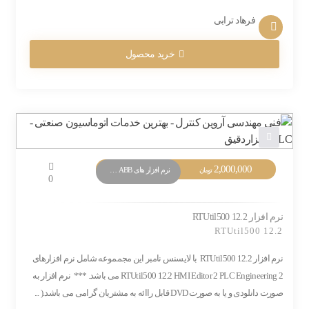
فرهاد ترابی
خرید محصول
2,000,000
نرم افزار های PLC ABB
تومان
0
نرم افزار RTUtil500 12.2
RTUtil500 12.2
نرم افزار RTUtil500 12.2 با لایسنس نامبر این مجمموعه شامل نرم افزارهای
RTUtil500 12.2 HMI Editor 2 PLC Engineering 2 می باشد. *** نرم افزار به
صورت دانلودی و یا به صورت DVD قابل راائه به مشتریان گرامی می باشد.( ...