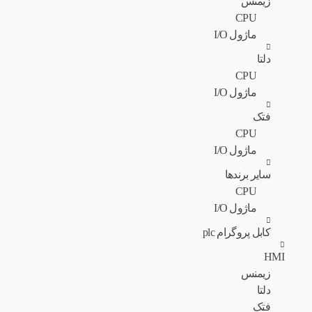
زیمنس
CPU
ماژول I/O
دلتا
CPU
ماژول I/O
فتک
CPU
ماژول I/O
سایر برندها
CPU
ماژول I/O
کابل پروگرام plc
HMI
زیمنس
دلتا
فتک