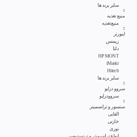
سایر برند ها
منبع تغذیه
منبع‌تغذیه
اینورتر
زیمنس
دلتا
HP MONT
iMaskr
Hitech
سایر برند ها
سروو درایو
سروودرایو
سنسور و ترانسمیتر
القایی
خازنی
نوری
انواع ترانسمیتر و ترنسدیوسر