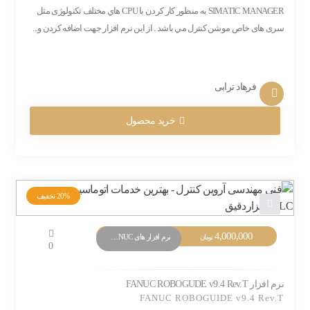
SIMATIC MANAGER به منظور كار كردن با CPU هاي مختلف تکنولوژی مثل
سری های خاص موشن کنترل مي باشد . از این نرم افزار جهت اضافه کردن و...
فرهاد ترابی
خرید محصول
20%
تخفیف
قیمت
4,000,000
قیمت
نرم افزار های PLC FANUC
تومان
0
اصلی:
فعلی:
5,000,000 تومان
4,000,000 تومان.
بود.
نرم افزار FANUC ROBOGUDE v9.4 Rev.T
FANUC ROBOGUIDE v9.4 Rev.T