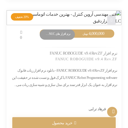
20%
تخفیف
قیمت
4,000,000
قیمت
نرم افزار های PLC FANUC
تومان
0
اصلی:
فعلی:
5,000,000 تومان
4,000,000 تومان.
بود.
نرم افزار FANUC ROBOGUDE v9.4 Rev.ZF
FANUC ROBOGUIDE v9.4 Rev.ZF
نرم افزار FANUC ROBOGUDE v9.4 Rev.ZF - دانلود نرم افزار ربات فانوک
FANUC Robot Programming software با کرک فول و تست شده در حقیقت این
نرم افزار به عنوان یک ابزار قدرتمند برای مدل سازی و شبیه سازی ربات می...
فرهاد ترابی
خرید محصول