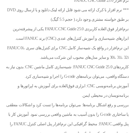
نرم افزار FANUC CNC Guide 25.0
*** نرم افزار با کرک ارائه می شود قابل ارائه لینک دانلود و یا ارسال روی DVD
بر طبق خواسته مشتری وجود دارد.( حجم 5.5 گیگ)
نرم‌افزار فوق العاده کاربردی FANUC CNC Guide 25.0 یکی از پیشرفته‌ترین
ابزارهای شبیه‌سازی و آموزش کنترل‌های عددی (CNC) برند FANUC است.
این نرم‌افزار در واقع یک شبیه‌ساز کامل CNC برای کنترل‌های سری FANUC 0i،
30i، 31i، 32i و سایر مدل‌های محبوب این شرکت می‌باشد.
کاربردهای FANUC CNC Guide 25.0: شبیه‌سازی کامل ماشین CNC: بدون نیاز به
دستگاه واقعی، می‌توان برنامه‌های G-code را اجرا و شبیه‌سازی کرد.
آموزش برنامه‌نویسی CNC: ابزاری فوق‌العاده برای آموزش به اپراتورها و
برنامه‌نویسان در محیطی ایمن.
بررسی و رفع اشکال برنامه‌ها: می‌توان برنامه‌ها را تست کرد و اشکالات منطقی
یا ساختاری G-code را بدون آسیب به ماشین واقعی بررسی نمود. آموزش کار با
پنل واقعی FANUC: محیط گرافیکی این نرم‌افزار پنل اصلی کنترل FANUC را