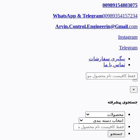
00989154803075
WhatsApp & Telegram
00989354157234
Arvin.Control.Engineerin@Gmail
.com
Instagram
Telegram
پیگیری سفارشات
تماس با ما
×
جستجوی پیشرفته