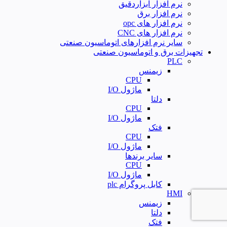
نرم افزار ابزاردقیق
نرم افزار برق
نرم افزار های opc
نرم افزار های CNC
سایر نرم افزارهای اتوماسیون صنعتی
تجهیزات برق و اتوماسیون صنعتی
PLC
زیمنس
CPU
ماژول I/O
دلتا
CPU
ماژول I/O
فتک
CPU
ماژول I/O
سایر برندها
CPU
ماژول I/O
کابل پروگرام plc
HMI
زیمنس
دلتا
فتک