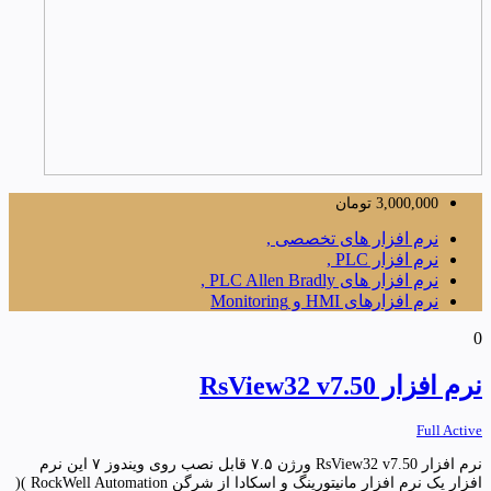
3,000,000
تومان
نرم افزار های تخصصی ,
نرم افزار PLC ,
نرم افزار های PLC Allen Bradly ,
نرم افزارهای HMI و Monitoring
0
نرم افزار RsView32 v7.50
Full Active
نرم افزار RsView32 v7.50 ورژن ۷.۵ قابل نصب روی ویندوز ۷ این نرم
افزار یک نرم افزار مانیتورینگ و اسکادا از شرگن RockWell Automation )(