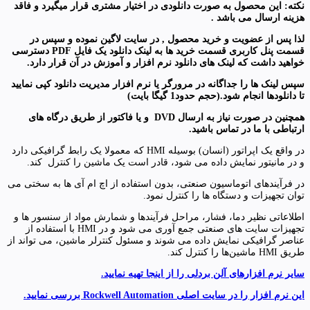
نکته: این محصول به صورت دانلودی در اختیار مشتری قرار میگیرد و فاقد
هزینه ارسال می باشد .
لذا پس از عضویت و خرید محصول , در سایت لاگین نموده و سپس در
قسمت پنل کاربری قسمت خرید ها به لینک دانلود یک فایل
PDF
دسترسی
خواهید داشت که لینک های دانلود نرم افزار و آموزش در آن قرار دارد
.
سپس لینک ها را جداگانه در مرورگر یا نرم افزار مدیریت دانلود کپی نمایید
تا دانلودها انجام شود.(حجم حدود1 گیگا بایت
)
همچنین در صورت نیاز به ارسال
DVD
و یا فاکتور از طریق درگاه های
ارتباطی با ما در تماس باشید
.
در واقع یک اپراتور (انسان) بوسیله HMI که معمولا یک رابط گرافیکی دارد
و در مانیتور نمایش داده می شود، قادر است یک ماشین را کنترل کند.
در فرآیندهای اتوماسیون صنعتی، بدون استفاده از اچ ام آی ها به سختی می
توان تجهیزات و دستگاه ها را کنترل نمود.
اطلاعاتی نظیر دما، فشار، مراحل فرآیندها و شمارش مواد از سنسور ها و
تجهیزات سایت های صنعتی جمع آوری می شود و در HMI با استفاده از
عناصر گرافیکی نمایش داده می شوند و مسئول کنترلر ماشین، می تواند از
طریق HMI ماشین‌ها را کنترل کند.
سایر نرم افزارهای آلن بردلی را از اینجا تهیه نمایید.
این نرم افزار را در سایت اصلی Rockwell Automation بررسی نمایید.