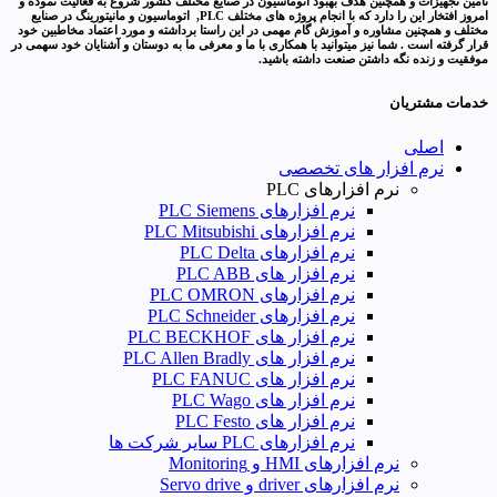
تامین تجهیزات و همچنین هدف بهبود اتوماسیون در صنایع مختلف کشور شروع به فعالیت نموده و
امروز افتخار این را دارد که با انجام پروژه های مختلف PLC, اتوماسیون و مانیتورینگ در صنایع
مختلف و همچنین مشاوره و آموزش گام مهمی در این راستا برداشته و مورد اعتماد مخاطبین خود
قرار گرفته است . شما نیز میتوانید با همکاری با ما و معرفی ما به دوستان و آشنایان خود سهمی در
موفقیت و زنده نگه داشتن صنعت داشته باشید.
خدمات مشتریان
اصلی
نرم افزار های تخصصی
نرم افزارهای PLC
نرم افزارهای PLC Siemens
نرم افزارهای PLC Mitsubishi
نرم‌ افزارهای PLC Delta
نرم افزار های PLC ABB
نرم افزارهای PLC OMRON
نرم افزارهای PLC Schneider
نرم افزار های PLC BECKHOF
نرم افزار های PLC Allen Bradly
نرم افزار های PLC FANUC
نرم افزار های PLC Wago
نرم افزار های PLC Festo
نرم افزارهای PLC سایر شرکت ها
نرم افزارهای HMI و Monitoring
نرم افزارهای driver و Servo drive