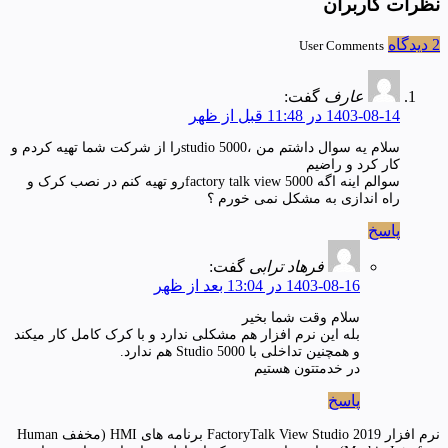
نظرات کاربران
2 دیدگاه
User Comments
عارف
گفت:
1403-08-14 در 11:48 قبل از ظهر
سلام یه سوال داشتم من ،studio 5000را از شرکت شما تهیه کردم و
کار کرد و راضیم
سوالم اینه اگه factory talk view 5000رو تهیه کنم در نصب کرک و
راه اندازی به مشکل نمی خورم ؟
پاسخ
فرهاد ترابی
گفت:
1403-08-16 در 13:04 بعد از ظهر
سلام وقت شما بخیر
بله این نرم افزار هم مشکلی ندارد و با کرک کامل کار میکند
و همچنین تداخلی با Studio 5000 هم ندارد.
در خدمتتون هستیم
پاسخ
نرم افزار FactoryTalk View Studio 2019 برنامه های HMI (مخفف Human