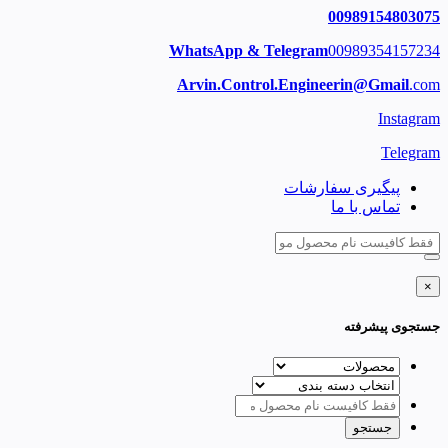
00989154803075
WhatsApp & Telegram
00989354157234
Arvin.Control.Engineerin@Gmail
.com
Instagram
Telegram
پیگیری سفارشات
تماس با ما
×
جستجوی پیشرفته