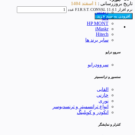
تاریخ بروزرسانی :
1 اسفند 1404
نرم افزار F.I.R.S.T. CONVAL 11.4.1 عدد
زیمنس
افزودن به سبد خرید
دلتا
HP MONT
iMaskr
Hitech
سایر برند ها
سروو درایو
سروودرایو
سنسور و ترانسمیتر
القایی
خازنی
نوری
انواع ترانسمیتر و ترنسدیوسر
انکودر و کوپلینگ
کنترلر و نمایشگر