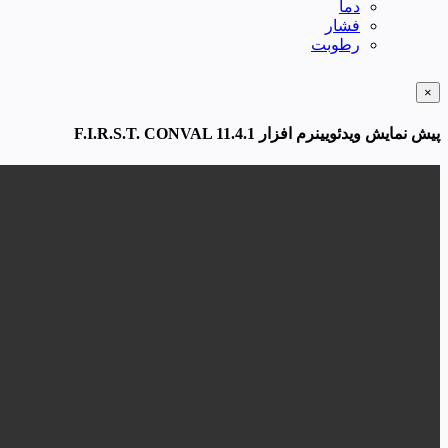
دما
فشار
رطوبت
×
پیش نمایش ویدئویینرم افزار F.I.R.S.T. CONVAL 11.4.1