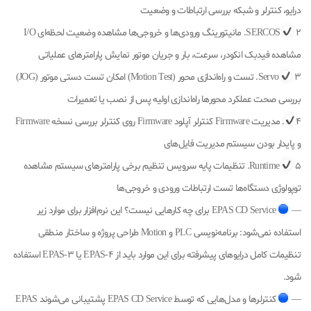
درایو، کنترلر و شبکه بررسی ارتباطات و وضعیت
SERCOS
2. مانیتورینگ ورودی‌ها و خروجی‌ها مشاهده وضعیت لحظه‌ای I/O
مشاهده فیدبک انکودر، سرعت، بار و جریان موتور نمایش پارامترهای عملیاتی
Servo
3. تست و راه‌اندازی محور (Motion Test) امکان تست دستی موتور (JOG)
بررسی صحت عملکرد محورها راه‌اندازی اولیه پس از نصب یا تعمیرات
4
. مدیریت Firmware کنترلر آپلود Firmware روی کنترلر بررسی نسخه Firmware
و پایدار بودن سیستم مدیریت فایل‌های
Runtime
5. تنظیمات پایه سرویس تنظیم برخی پارامترهای سیستم مشاهده
توپولوژی دستگاه‌ها تست ارتباطات ورودی و خروجی‌ها
—
EPAS CD Service برای چه کارهایی نیست؟ این نرم‌افزار برای موارد زیر
استفاده نمی‌شود: برنامه‌نویسی PLC و Motion طراحی پروژه و ساختار منطقی
تنظیمات کامل درایوهای پیشرفته برای این موارد باید از EPAS-4 یا EPAS-3 استفاده
شود.
—
کنترلرها و مدل‌هایی که توسط EPAS CD Service پشتیبانی می‌شوند EPAS