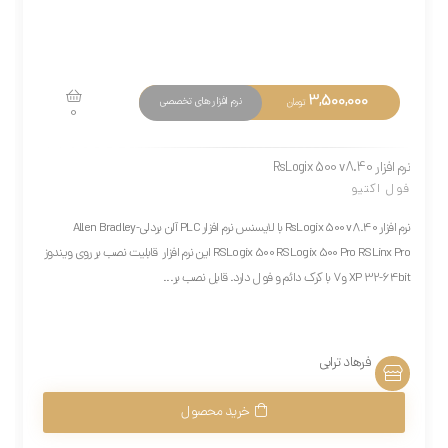
3,500,000
نرم افزار های تخصصی
تومان
0
نرم افزار RsLogix 500 v8.40
فول اکتیو
نرم افزار RsLogix 500 v8.40 با لایسنس نرم افزار PLC آلن بردلی-Allen Bradley
RSLogix 500 RSLogix 500 Pro RSLinx Pro این نرم افزار قابلیت نصب بر روی ویندوز
XP 32-64bit و7 با کرک دائم و فول دارد. قابل نصب بر...
فرهاد ترابی
خرید محصول