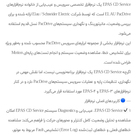
EPAS CD Service یک نرم‌افزار تخصصی سرویس و عیب‌یابی از خانواده نرم‌افزارهای
ELAU PacDrive است که توسط شرکت Elau / Schneider Electric ارائه شده و برای
بررسی وضعیت، مانیتورینگ و نگهداری سیستم‌های PacDrive نسل قدیم استفاده
می‌شود.
این نرم‌افزار بخشی از مجموعه ابزارهای سرویس PacDrive محسوب شده و به‌طور ویژه
برای تشخیص خطا، مشاهده وضعیت سیستم و انجام تست‌های پایه‌ای Motion
طراحی شده است.
اگرچه EPAS CD Service یک نرم‌افزار برنامه‌نویسی نیست، اما نقش مهمی در
نگهداری، تنظیمات پایه و عملیات سرویس سیستم‌های PacDrive دارد و در کنار
نرم‌افزارهای EPAS-3 و EPAS-4 مورد استفاده قرار می‌گیرد.
—
کاربردهای اصلی نرم‌افزار
EPAS CD Service
1. عیب‌یابی و Diagnostics سیستم EPAS CD Service امکان
مشاهده و تحلیل وضعیت کامل کنترلر و محورهای حرکت را فراهم می‌کند: مشاهده
خطاهای فعلی و خطاهای ثبت‌شده (Error Log) تشخیص Fault مربوط به موتور،