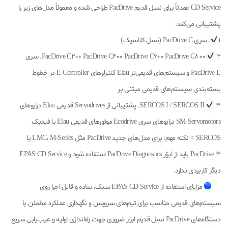
CD Service عمدتاً برای نسل قدیم PacDrive طراحی شده و معمولاً مدل‌های زیر را
پشتیبانی می‌کند:
1
. سری PacDrive C (نسل کلاسیک)
PacDrive C200 PacDrive C400 PacDrive C600 PacDrive C800
2. سری
PacDrive E و سیستم‌های قدیمی‌تر Elau کنترلرهای E-Controller در خطوط
بسته‌بندی سیستم‌های قدیمی مبتنی بر
SERCOS I / SERCOS II
3. پشتیبانی از Servodrives قدیمی Elau درایوهای
SM-Servomotors درایوهای سری Ecodrive موتورهای قدیمی Elau با فیدبک
SERCOS > نکته مهم: برای مدل‌های جدید PacDrive مثل LMC، M-Series یا
PacDrive 3 باید از ابزار PacDrive Diagnostics استفاده شود و EPAS CD Service
دیگر کاربردی ندارد.
—
مزایای استفاده از EPAS CD Service سبک، ساده و قابل اجرا روی
سیستم‌های قدیمی مناسب برای تیم‌های سرویس و نگهداری عملکرد مطمئن با
دستگاه‌های PacDrive نسل قدیم ابزار ضروری جهت راه‌اندازی اولیه و عیب‌یابی سریع