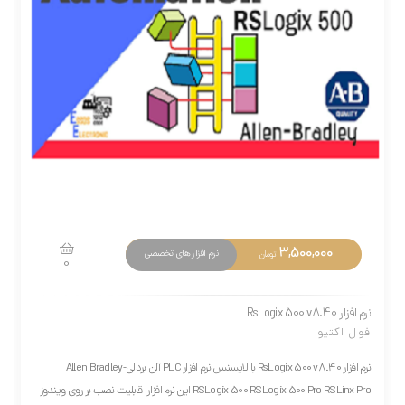
3,500,000
نرم افزار های تخصصی
تومان
0
نرم افزار RsLogix 500 v8.40
فول اکتیو
نرم افزار RsLogix 500 v8.40 با لایسنس نرم افزار PLC آلن بردلی-Allen Bradley
RSLogix 500 RSLogix 500 Pro RSLinx Pro این نرم افزار قابلیت نصب بر روی ویندوز