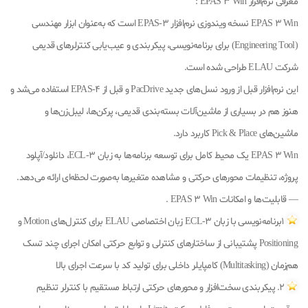
معرفی نرم‌افزار EPAS 3 Win :
EPAS 3 Win نسخه ویندوزی نرم‌افزار EPAS-3 است که به‌عنوان ابزار مهندسی
(Engineering Tool) برای برنامه‌نویسی، پیکربندی و عیب‌یابی کنترلرهای قدیمی
شرکت ELAU طراحی شده است.
این نرم‌افزار قبل از ورود نسل‌های جدید PacDrive و قبل از EPAS-4 استفاده می‌شد و
هنوز هم در بسیاری از ماشین‌آلات بسته‌بندی قدیمی، پرکن‌ها، لیبل‌زن‌ها و
ماشین‌های Pick & Place کاربرد دارد.
EPAS 3 Win یک محیط کامل برای توسعه برنامه‌ها به زبان ECL-3، دانلود/آپلود
پروژه، تنظیمات محورهای حرکتی و مشاهده متغیرها به‌صورت لحظه‌ای ارائه می‌دهد.
— قابلیت‌ها و امکانات EPAS 3 Win .
1برنامه‌نویسی با زبان ECL-3 زبان اختصاصی ELAU برای کنترل‌های Motion و
Positioning پشتیبانی از ساختارهای کنترلی و توابع حرکتی امکان اجرای چند تسک
هم‌زمان (Multitasking) کامپایلر داخلی برای تولید کد با سرعت اجرای بالا
2. پیکربندی سخت‌افزار و محورهای حرکتی ارتباط مستقیم با کنترلر تنظیم