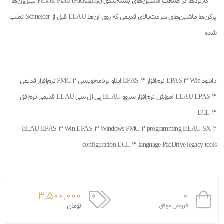
— کاربردها در صنعت ماشین‌های بسته‌بندی (Packaging) Pick & Place لیبل‌زن‌ها
پرکن‌ها ماشین‌های سرعت‌بالای قدیمی که روی آن‌ها ELAU قبل از Schneider نصب
شده –
دانلود EPAS 3 Win نرم‌افزار EPAS-3 ایلاو برنامه‌نویسی PMC-2 نرم‌افزار قدیمی
ELAU EPAS 3 آموزش نرم‌افزار سروو ELAU پی ال سی ELAU قدیمی نرم‌افزار
ECL-3
ELAU EPAS 3 Win EPAS-3 Windows PMC-2 programming ELAU SX-2
configuration ECL-3 language PacDrive legacy tools
3,500,000
0
فروش موفق
تومان