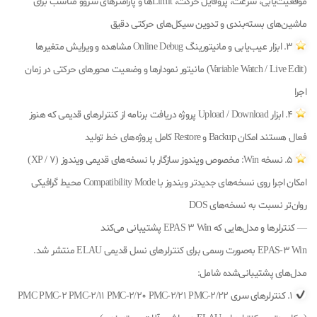
موقعیت‌یابی، سرعت، پروفایل حرکت، Limitها و پارامترهای سروو مناسب برای
ماشین‌های بسته‌بندی و تدوین سیکل‌های حرکتی دقیق
3. ابزار عیب‌یابی و مانیتورینگ Online Debug مشاهده و ویرایش متغیرها
(Variable Watch / Live Edit) مانیتور نمودارها و وضعیت محورهای حرکتی در زمان
اجرا
4. ابزار Upload / Download پروژه دریافت برنامه از کنترلرهای قدیمی که هنوز
فعال هستند امکان Backup و Restore کامل پروژه‌های خط تولید
5. نسخه Win: مخصوص ویندوز سازگار با نسخه‌های قدیمی ویندوز (XP / 7)
امکان اجرا روی نسخه‌های جدیدتر ویندوز با Compatibility Mode محیط گرافیکی
روان‌تر نسبت به نسخه‌های DOS
— کنترلرها و مدل‌هایی که EPAS 3 Win پشتیبانی می‌کند
EPAS-3 Win به‌صورت رسمی برای کنترلرهای نسل قدیمی ELAU منتشر شد.
مدل‌های پشتیبانی‌شده شامل:
1. کنترلرهای سری PMC PMC-2 PMC-2/11 PMC-2/20 PMC-2/21 PMC-2/22