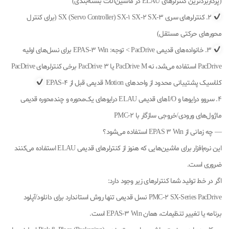
(پرکاربردترین کنترلرهای ELAU در ماشین‌آلات بسته‌بندی)
2. کنترلرهای سری SX (Servo Controller) SX-1 SX-2 SX-3 (برای کنترل
محورهای حرکتی مستقل)
3. خانواده‌های قدیمی PacDrive > توجه: EPAS-3 Win برای نسل‌های اولیه
PacDrive استفاده می‌شد، نه PacDrive M یا PacDrive 3 برخی کنترلرهای PacDrive
کلاسیک پشتیبانی محدود از واحدهای Motion قدیمی قبل از EPAS-4
4. سروو درایوها و I/O‌های قدیمی ELAU درایوهای یک‌محوره و چندمحوره قدیمی
ماژول‌های ورودی/خروجی سازگار با PMC-2
— چه زمانی از EPAS 3 Win استفاده می‌شود؟
این نرم‌افزار برای ماشین‌هایی که هنوز از کنترلرهای قدیمی ELAU استفاده می‌کنند
ضروری است.
اگر در خط تولید شما کنترلرهای زیر وجود دارد:
PMC-2 SX-Series PacDrive نسل قدیمی تنها روش استاندارد برای دانلود/آپلود
برنامه یا تغییر تنظیمات، همان EPAS-3 Win است.