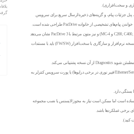
خرید
بلافا
گرفت
 پنل جزئیات پیام، و گزینه‌های ذخیره/ارسال سریع برای سرویس.
مدارک و دفترچه‌های فنی PacDrive قدیمی‌تر (C200, C400, P600، PacDrive M و MC-4) و نیز متون مرتبط با PacDrive 3 نشان می‌دهد
که ابزارهای تشخیصی برای این خانواده‌ها وجود دارند؛ اما همیشه نسخه نرم‌افزار و سازگاری با سخت‌افزار (FW/SW) باید با مستندات
نحوه اتصال و نیازمندی‌ها رابط اتصال: معمولاً از طریق شبکه (Ethernet/Sercos/فیبر نوری در برخی درایوها) یا پورت سرویس کنترلر به
ً ساده است اما ممکن است نیاز به مجوز/لایسنس یا نصب مجموعه