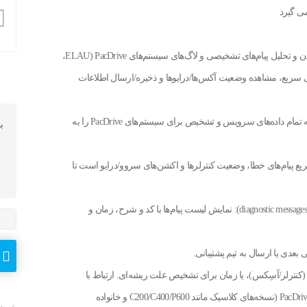
می گیرد
PacDrive Diagnostics نرم‌افزاری تخصصی برای مانیتورینگ، خواندن و تحلیل پیام‌های تشخیصی و لاگ‌های سیستم‌های PacDrive (ELAU،
Schnei) است که برای عیب‌یابی سریع، مشاهده وضعیت آکس‌ها/درایوها و ذخیره/ارسال اطلاعات
— معرفی و هدف PacDrive Diagnostics ابزاری ویندوزی است که تمام داده‌های سرویس و تشخیص برای سیستم‌های PacDrive را به
ب
پیام‌های خطا، وضعیت کنتر‌لرها و اکشن‌های سروو/درایو است تا
قابلیت‌های کلیدی (Features) خوانش و نمایش پیام‌های تشخیصی (diagnostic messages): نمایش لیست پیام‌ها با کد و شرح، زمان و
بعدی یا ارسال به تیم پشتیبانی.
 (کنترلر/آسِکس)، یا زمان برای تشخیص علت ریشه‌ای. ارتباط با
کنترلرها و درایوها: پشتیبانی از خواندن داده‌ها از کنترلرهای سری PacDrive (نسخه‌های کلاسیک مانند C200/C400/P600 و خانواده