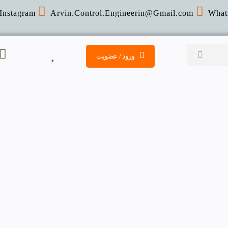
Instagram
Arvin.Control.Engineerin@Gmail
.com
What
ورود / عضویت