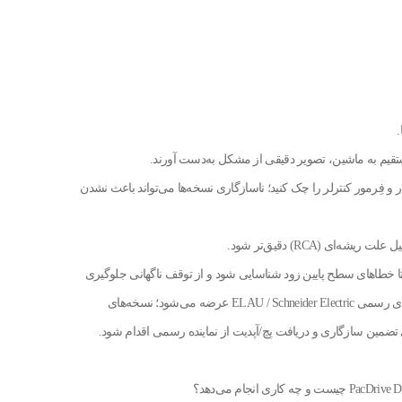
تقیم به ماشین، تصویر دقیقی از مشکل به‌دست آورند.
Best pra) همیشه نسخه نرم‌افزار و فِرمور کنترلر را چک کنید؛ ناسازگاری نسخه‌ها می‌تواند باعث نشدن
تا خطاهای سطح پایین زود شناسایی شود و از توقف ناگهانی جلوگیری
گردد. مجوز و دانلود PacDrive Diagnostics معمولاً ازطریق کانال‌های رسمی ELAU / Schneider Electric عرضه می‌شود؛ نسخه‌های
تضمین سازگاری و دریافت پچ/آپدیت از نماینده رسمی اقدام شود.