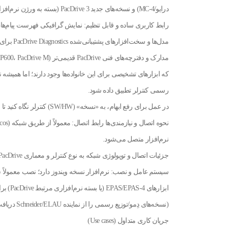
درایو/MC-4) و نسخه‌های جدید PacDrive 3 (بسته به ورژن نرم‌افزاری و سخت‌افزاری).
رابط کاربری ساده و قابل تنظیم: نمایش گرافیکی فهرست پیام‌ها،
مدل‌ها و سخت‌افزارهای پشتیبانی‌شده PacDrive Diagnostics برای خواندن پیام‌های تشخیصی از خانواده PacDrive طراحی شده است.
رسمی کنترلر تطبیق داده شود.
در عمل برای رفع ابهام، به «نسخه» (SW/HW) کنترلر نگاه کنید تا مطمئن شوید Diagnostics از آن نسخه پشتیبانی می‌کند.
نرم‌افزار متصل می‌شود.
جزئیات اتصال و توپولوژی شبکه به نوع کنترلر و معماری PacDrive بستگی دارد.
سیستم عامل و نصب: نرم‌افزار نسخه ویندوز دارد؛ نصب معمولا
ابزارهای EPAS/EPAS-4 (یا بسته نرم‌افزاری مرتبط PacDrive) برای برخی عملکردها باشد.
(نسخه‌های دِمو/توزیع رسمی را از نماینده Schneider/ELAU دریافت کنید).
جریان کاری متداول (Use cases)