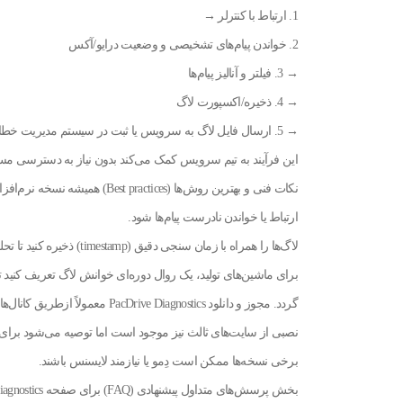
1. ارتباط با کنترلر →
2. خواندن پیام‌های تشخیصی و وضعیت درایو/آکس
→ 3. فیلتر و آنالیز پیام‌ها
→ 4. ذخیره/اکسپورت لاگ
→ 5. ارسال فایل لاگ به سرویس یا ثبت در سیستم مدیریت خطا.
این فرآیند به تیم سرویس کمک می‌کند بدون نیاز به دسترسی مس
نکات فنی و بهترین روش‌ها (ctices
ارتباط یا خواندن نادرست پیام‌ها شود.
لاگ‌ها را همراه با زمان سنجی دقیق (timestamp) ذخیره کنید تا تحلیل علت ریشه‌ای (RCA) دقیق‌تر شود.
برای ماشین‌های تولید، یک روال دوره‌ای خوانش لاگ تعریف کنید 
نصبی از سایت‌های ثالث نیز موجود است اما توصیه می‌شود برای 
برخی نسخه‌ها ممکن است دِمو یا نیازمند لایسنس باشند.
بخش پرسش‌های متداول پیشنهادی (FAQ) برای صفحه PacDrive Diagnostics چیست و چه کاری انجام می‌دهد؟