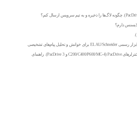
لایسنس دارم؟
.
— متن کوتاه (متا توضیحات) برای SEO PacDrive Diagnostics — ابزار رسمی ELAU/Schneider برای خوانش و تحلیل پیام‌های تشخیصی
سیستم‌های PacDrive. عیب‌یابی سریع، ذخیره لاگ، و پشتیبانی از کنترلرهای PacDrive (C200/C400/P600/MC-4 و PacDrive 3). راهنمای