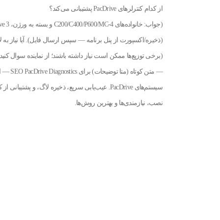
از کدام کنترلرهای PacDrive پشتیبانی می‌کند؟
(جواب: خانواده‌های C200/C400/P600/MC-4 و بسته به ورژن، PacDrive 3). چگونه لاگ‌ها را ذخیره و به تیم سرویس ارسال کنم؟
(ذخیره/اکسپورت از پنل برنامه — سپس ارسال فایل). آیا نیاز به 
(برخی توزیع‌ها ممکن است نیاز داشته باشند؛ از نماینده سوال کنید)
نصب، نیازمندی‌ها و بهترین روش‌ها.