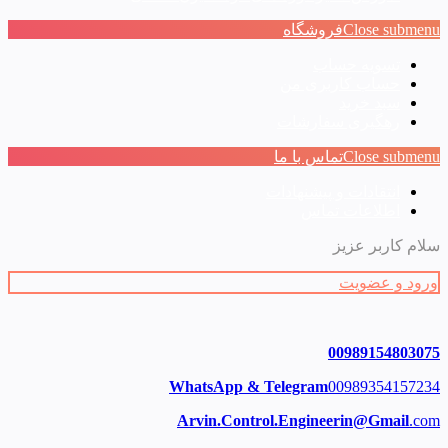
Close submenu
فروشگاه
تسویه حساب
حساب کاربری من
سبد خرید
رهگیری سفارشات
Close submenu
تماس با ما
انتقادات و پیشنهادات
اطلاعات تماس
سلام کاربر عزیز
ورود و عضویت
00989154803075
WhatsApp & Telegram
00989354157234
Arvin.Control.Engineerin@Gmail
.com