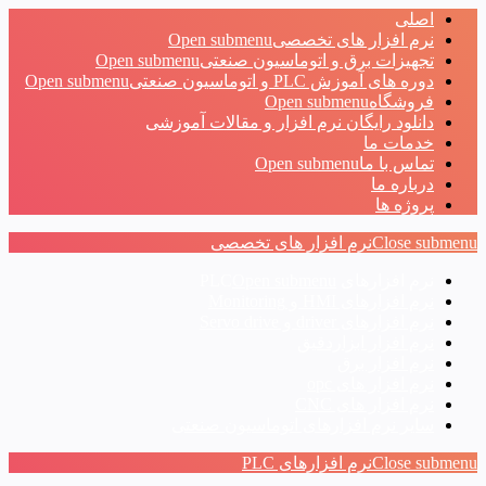
اصلی
نرم افزار های تخصصی
Open submenu
تجهیزات برق و اتوماسیون صنعتی
Open submenu
دوره های آموزش PLC و اتوماسیون صنعتی
Open submenu
فروشگاه
Open submenu
دانلود رایگان نرم افزار و مقالات آموزشی
خدمات ما
تماس با ما
Open submenu
درباره ما
پروژه ها
Close submenu
نرم افزار های تخصصی
نرم افزارهای PLC
Open submenu
نرم افزارهای HMI و Monitoring
نرم افزارهای driver و Servo drive
نرم افزار ابزاردقیق
نرم افزار برق
نرم افزار های opc
نرم افزار های CNC
سایر نرم افزارهای اتوماسیون صنعتی
Close submenu
نرم افزارهای PLC