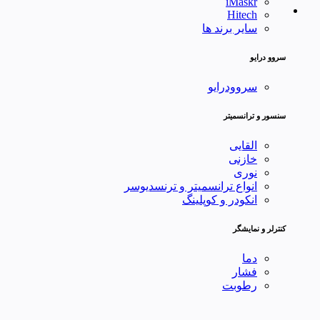
iMaskr
Hitech
سایر برند ها
سروو درایو
سروودرایو
سنسور و ترانسمیتر
القایی
خازنی
نوری
انواع ترانسمیتر و ترنسدیوسر
انکودر و کوپلینگ
کنترلر و نمایشگر
دما
فشار
رطوبت