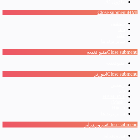
ماژول I/O
Close submenu
HMI
زیمنس
دلتا
فتک
سایر برند ها
Close submenu
منبع تغذیه
منبع‌تغذیه
Close submenu
اینورتر
زیمنس
دلتا
HP MONT
iMaskr
Hitech
سایر برند ها
Close submenu
سروو درایو
سروودرایو