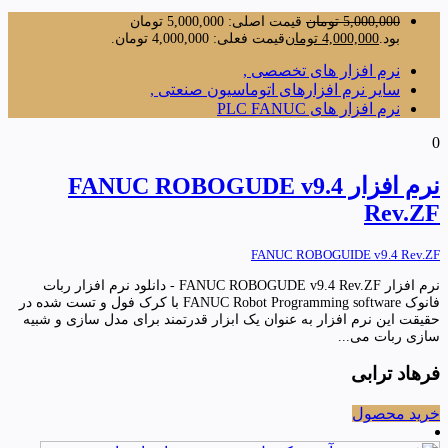
5,000,000
تومان
قیمت اصلی: 5,000,000 تومان
بود.
4,000,000
تومان
قیمت فعلی: 4,000,000 تومان.
نرم افزار های تخصصی ,
سایر نرم افزارهای اتوماسیون صنعتی ,
نرم افزار های PLC FANUC
0
نرم افزار FANUC ROBOGUDE v9.4
Rev.ZF
FANUC ROBOGUIDE v9.4 Rev.ZF
نرم افزار FANUC ROBOGUDE v9.4 Rev.ZF - دانلود نرم افزار ربات
فانوک FANUC Robot Programming software با کرک فول و تست شده در
حقیقت این نرم افزار به عنوان یک ابزار قدرتمند برای مدل سازی و شبیه
سازی ربات می...
فرهاد ترابی
خرید محصول