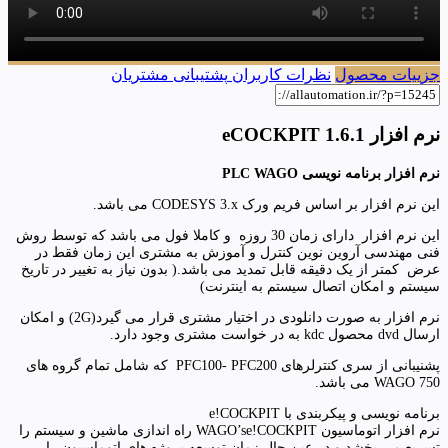
جزییات محصول
نظرات کاربران
پشتیبانی مشتریان
نرم افزار eCOCKPIT 1.6.1
نرم افزار برنامه نویسی PLC WAGO
این نرم افزار بر اساس فریم ورک CODESYS 3.x می باشد.
این نرم افزار دارای زمان 30 روزه و کاملا فول می باشد که توسط روش
فنی مهندسی آروین نوین کنترل و آموزش به مشتری این زمان فقط در
عرض کمتر از یک دقیقه قابل تمدید می باشد.( بدون نیاز به تغییر در تاریخ
سیستم و امکان اتصال سیستم به اینترنت)
نرم افزار به صورت دانلودی در اختیار مشتری قرار می گیرد(2G) و امکان
ارسال dvd محصول kdc به در خواست مشتری وجود دارد.
پشنیبانی از سری کنترلرهای PFC100- PFC200 که شامل تمام گروه های
WAGO 750 می باشد.
برنامه نویسی و پیکربندی با e!COCKPIT
نرم افزار اتوماسیون WAGO’se!COCKPIT راه اندازی ماشین و سیستم را
تسریع می بخشد و در عین حال زمان توسعه پروژه های اتوماسیون را