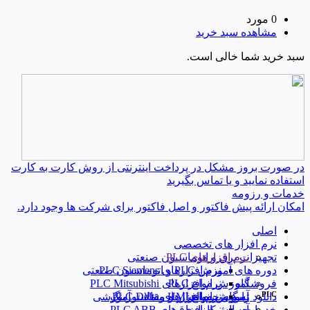
0 مورد
مشاهده سبد خرید
سبد خرید شما خالی است.
در صورت بروز مشکل در پرداخت اینترنتی از روش کارت به کارت
استفاده نمایید و یا تماس بگیرید
خدمات و رزومه
امکان ارائه پیش فاکتور و اصل فاکتور برای شرکت ها وجود دارد.
اصلی
نرم افزار های تخصصی
نرم افزارهای PLC
تجهیزات برق و اتوماسیون صنعتی
دوره های آموزش PLC و اتوماسیون صنعتی
نرم افزارهای PLC Siemens
فروشگاه
آموزش انواع PLC
نرم افزارهای PLC Mitsubishi
PLC
آموزش انواع HMI و مانیتورینگ
تسویه حساب
نرم‌ افزارهای PLC Delta
دانلود رایگان نرم افزار و مقالات آموزشی
خدمات ما
آموزش ابزار دقیق
حساب کاربری من
نرم افزار های PLC ABB