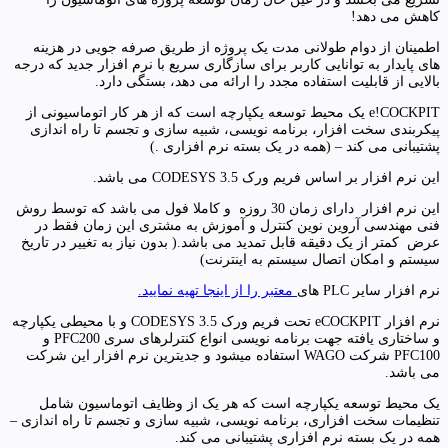
کاهش می دهد!
اطمینان از دوام طولانی مدت یک پروژه از طریق صرفه جویی در هزینه
های پایدار به توانایی کاربر برای سازگاری سریع با نرم افزار جدید که درجه
بالایی از قابلیت استفاده مجدد را ارائه می دهد، بستگی دارد.
e!COCKPIT یک محیط توسعه یکپارچه است که از هر کار اتوماسیونی از
پیکربندی سخت افزار، برنامه نویسی، شبیه سازی و تجسم تا راه اندازی
پشتیبانی می کند – (همه در یک بسته نرم افزاری .)
این نرم افزار بر اساس فریم ورک CODESYS 3.5 می باشد.
این نرم افزار دارای زمان 30 روزه و کاملا فول می باشد که توسط روش
فنی مهندسی آروین نوین کنترل و آموزش به مشتری این زمان فقط در
عرض کمتر از یک دقیقه قابل تمدید می باشد.( بدون نیاز به تغییر در تاریخ
سیستم و امکان اتصال سیستم به اینترنت)
نرم افزار سایر PLC های
معتبر را از اینجا تهیه نمایید.
نرم افزار eCOCKPIT تحت فریم ورک CODESYS 3.5 و با محیطی یکپارچه
و ساختاری یافته جهت برنامه نویسی انواع کنترلرهای سری PFC200 و
PFC100 شرکت WAGO استفاده میشود و جدیترین نرم افزار این شرکت
می باشد.
یک محیط توسعه یکپارچه است که هر یک از وظایف اتوماسیون شامل
تنظیمات سخت افزاری، برنامه نویسی، شبیه سازی و تجسم تا راه اندازی –
همه در یک بسته نرم افزاری پشتیبانی می کند.