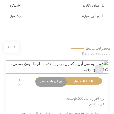
تعداد دیدگاه ها:
0 دیدگاه
میانگین امتیازها:
0 از ۵ امتیاز
›
‹
محصولات مرتبط
Related Products
3,500,000
نرم افزار های تخصصی
تومان
0
نرم افزار RsLogix 500 v8.40
فول اکتیو
نرم افزار RsLogix 500 v8.40 با لایسنس نرم افزار PLC آلن بردلی-Allen