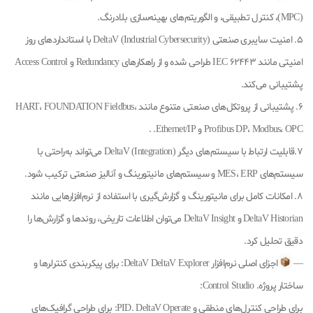
(MPC)، کنترل تطبیقی، و الگوریتم‌های بهینه‌سازی بلادرنگ.
5. امنیت سایبری صنعتی (Industrial Cybersecurity) DeltaV با استانداردهای روز
امنیتی مانند IEC 62443 طراحی شده و از راهکارهای Redundancy و Access Control
پشتیبانی می‌کند.
6. پشتیبانی از پروتکل‌های صنعتی متنوع مانند HART، FOUNDATION Fieldbus،
Profibus DP، Modbus، OPC و Ethernet/IP. .
7.قابلیت ارتباط با سیستم‌های دیگر (Integration) DeltaV می‌تواند به‌راحتی با
سیستم‌های MES، ERP و سیستم‌های مانیتورینگ و آنالیز صنعتی ترکیب شود.
8. امکانات کامل برای مانیتورینگ و گزارش‌گیری با استفاده از نرم‌افزارهایی مانند
DeltaV Historian و DeltaV Insight می‌توان اطلاعات تاریخی، روندها و گزارش‌ها را
دقیق تحلیل کرد.
—
اجزای اصلی نرم‌افزار DeltaV DeltaV Explorer: برای پیکربندی کنترلرها و
ساختار پروژه. Control Studio:
برای طراحی کنترل‌های منطقی و PID. DeltaV Operate: برای طراحی گرافیک‌های