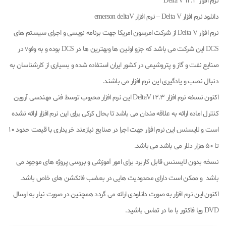
نرم افزار Delta V 12.3
دانلود نرم افزار Delta V – نرم افزار emerson deltaV
نرم افزار Delta V از شرکت امرسون امریکا جهت برنامه نویسی و اجرای سیستم های
DCS این شرکت می باشد که جزو اولین ها وبهترین ها در DCS بوده و به وفوv در
صنایع نفت و گاز و پتروشیمی در کشور ایران استفاده شده و بسیاری از کارشناسان به
دنبال نصب و یادگیری این نرم افزار می باشند.
اکنون نسخه نرم افزار DeltaV 12.3 این نرم افزار محبوب توسط فنی مهندسی آروین
کنترل اماده ارائه به علاقه مندان می باشد تا بحال کرکی برای این نرم افزار ارائه نشده
است و لایسنس این نرم افزار جهت اجرا در صنایع نیازمند خریداری با قیمت حدود 10
تا 50 هزار دلار می باشد می باشد.
نسخه بدون لایسنس قابل کاربرد برای امور آموزشی و بررسی پروژه های موجود می
باشد و ممکن است دارای محدودیت هایی در بعضب فانکشن های خاص باشد.
اکنون این نرم افزار به صورت دانلودی ارائه می گردد همچنین در صورت نیار به ارسال
DVD ویا فاکتور با ما در تماس باشید.