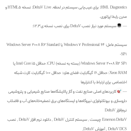
HMI. Diagnostics: برای عیب‌یابی سیستم در لحظه. DeltaV Live: نسخه HTML5 و
مدرن رابط اپراتوری.
—
سیستم مورد نیاز نصب DeltaV برای نصب نسخه‌ ی12.3:
سیستم عامل: Windows 7 Professional 64 یا Windows Server 2008 R2 Standard
SP1-
Windows Server 2008 R2 SP1 (بسته به نسخه) CPU: حداقل Intel Core i5 یا
Xeon RAM: حداقل 16 گیگابایت فضای هارد: حداقل 100 گیگابایت کارت شبکه
اختصاصی برای ارتباط با کنترلرها
—
کاربردهای اصلی صنایع نفت و گاز پالایشگاه‌ها صنایع شیمیایی و پتروشیمی
داروسازی و بیوتکنولوژی نیروگاه‌ها و ایستگاه‌های برق تصفیه‌خانه‌های آب و فاضلاب
نرم‌افزار DeltaV
Emerson DeltaV چیست , سیستم کنترل DeltaV , دانلود نرم افزار DeltaV , نصب
DeltaV DCS , آموزش DeltaV,