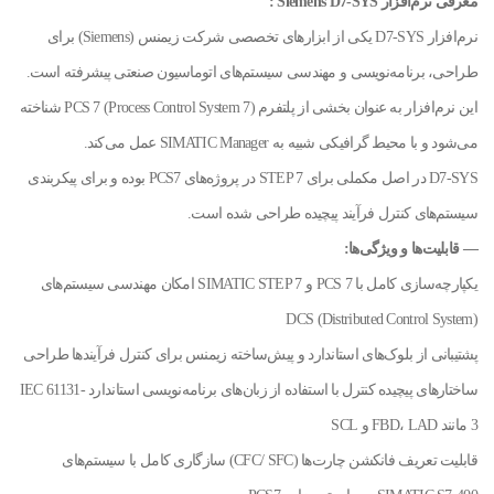
معرفی نرم‌افزار Siemens D7-SYS :
نرم‌افزار D7-SYS یکی از ابزارهای تخصصی شرکت زیمنس (Siemens) برای
طراحی، برنامه‌نویسی و مهندسی سیستم‌های اتوماسیون صنعتی پیشرفته است.
این نرم‌افزار به عنوان بخشی از پلتفرم PCS 7 (Process Control System 7) شناخته
می‌شود و با محیط گرافیکی شبیه به SIMATIC Manager عمل می‌کند.
D7-SYS در اصل مکملی برای STEP 7 در پروژه‌های PCS7 بوده و برای پیکربندی
سیستم‌های کنترل فرآیند پیچیده طراحی شده است.
— قابلیت‌ها و ویژگی‌ها:
یکپارچه‌سازی کامل با PCS 7 و SIMATIC STEP 7 امکان مهندسی سیستم‌های
DCS (Distributed Control System)
پشتیبانی از بلوک‌های استاندارد و پیش‌ساخته زیمنس برای کنترل فرآیندها طراحی
ساختارهای پیچیده کنترل با استفاده از زبان‌های برنامه‌نویسی استاندارد IEC 61131-
3 مانند FBD، LAD و SCL
قابلیت تعریف فانکشن چارت‌ها (CFC/ SFC) سازگاری کامل با سیستم‌های