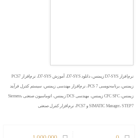
نرم‌افزار D7-SYS زیمنس، دانلود D7-SYS، آموزش D7-SYS، نرم‌افزار PCS7
زیمنس، برنامه‌نویسی PCS 7، نرم‌افزار مهندسی زیمنس، سیستم کنترل فرآیند
زیمنس، CFC SFC زیمنس، مهندسی DCS زیمنس، اتوماسیون صنعتی Siemens،
SIMATIC Manager، STEP7 و PCS7، نرم‌افزار کنترل صنعتی
1,000,000
0