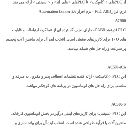
از PLCهای < کامپکت> تا PLCهای < های_اند> و < سیفتی > ارائه می دهد.
نرم افزار PLC ABB – نرم افزار Automation Builder 2.6
AC500
PLC قدرتمند ABB که دارای طیف گسترده ای از عملکرد، ارتباطات و قابلیت
های I / O برای کاربردهای صنعتی است. انتخاب ایده آل برای ماشین آلات پیچیده،
پر سرعت و راه حل های شبکه میباشد.
AC500-eCo
این
PLC <<کامپکت> ارائه کننده تنظیمات انعطاف پذیر و مقرون به صرفه و
مناسب برای راه حل های اتوماسیون در برنامه های کوچکتر میباشد.
AC500-S
این
PLC <سیفتی>
برای کاربردهای ایمنی درگیر در بخش اتوماسیون کارخانه،
ماشین آلات یا فرآیند طراحی شده است. انتخاب ایده آل برای پیاده سازی و