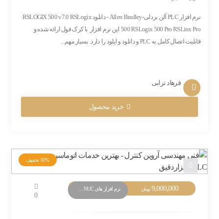
نرم افزار PLC آلن بردلی-Allen Bradley - دانلود RSLOGIX 500 v7.0 RSLogix
500 RSLogix 500 Pro RSLinx Pro این نرم افزار با کرک فول ارائه شده و
قابلیت اتصال کامل به PLC و دانلود و اپلود را دارد. بسیار مهم...
فرهاد ترابی
خرید محصول
10%
تخفیف
9,000,000
نرم افزار های PLC FANUC
تومان
0