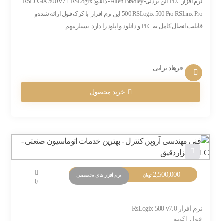
نرم افزار PLC آلن بردلی-Allen Bradley - دانلود RSLOGIX 500 v7.1 RSLogix
500 RSLogix 500 Pro RSLinx Pro این نرم افزار با کرک فول ارائه شده و
قابلیت اتصال کامل به PLC و دانلود و اپلود را دارد. بسیار مهم...
فرهاد ترابی
خرید محصول
2,500,000
نرم افزار های تخصصی
تومان
0
نرم افزار RsLogix 500 v7.0
فول اکتیو