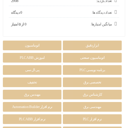
تعداد بازدید:
2908
تعداد دیدگاه ها:
0 دیدگاه
میانگین امتیازها:
0 از ۵ امتیاز
ابزاردقیق
اتوماسیون
اتوماسیون صنعتی
اموزش PLC ABB
برنامه نویسی PLC
پی ال سی
تخصصی برق
تخفیف
کارشناس برق
مهندس یرق
مهندسی برق
نرم افزار Automation Builder
نرم افزار PLC
نرم افزار PLC ABB