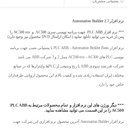
پشتیبانی مشتریان
نرم افزار Automation Builder 2.7
*** نرم افزار PLC ABB جهت برنامه نویسی سری AC500 و AC500 eco را
پس از خرید می توانید دانلود نمایید.( امکان اراسال DVD محصول نیز وجود دارد)
نرم افزار PLC ABB – Automation Builder Basic با پشتیبانی نصب جهت برنامه
نویسی PLC های AC500 eco – AC500 نسل 2 و 3 شرکت ABB می باشد.
شرکت قدرتمند سوئدی ABB با رنج وسیعی از PLCها وکنترلرها که در صنایع
مختلف ایران استفاده زیادی شده و کیفیت بالای این محصول اروپایی طرفداران
خاص خود را دارد.
*** دیگر ورژن های این نرم افزار و تمام محصولات مرتیط به PLC ABB
AC500 را در این قسمت می توانید مشاهده نمایید.
نرم افزار Automation Builder آخرین محصول نرم افزاری این شرکت جهت