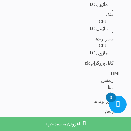
ماژول I/O
فتک
CPU
ماژول I/O
سایر برندها
CPU
ماژول I/O
کابل پروگرام plc
HMI
زیمنس
دلتا
فتک
0
سایر برند ها
منبع تغذیه
منبع‌تغذیه
افزودن به سبد خرید
اینورتر