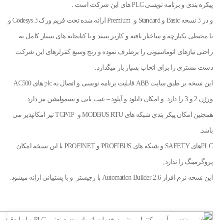
پیکره بندی و برنامه نویسی PLC های این شرکت است .
و در 3 نسخه Basic و Standard و Premium ارائه شده تحت فریم ورک Codesys 3 و
با محیطی یکپارچه و ساختار یافته و کاربر پسند و با کتابحانه های بسیار کامل به
راحتی نیازهای اتوماسیونی را برطرف نموده و رنج وسیع کنترلرهای این شرکت
دست مشتری را برای اتخاب بسیار باز میگذارد.
این نسخه بر طبق سایت ABB قابلیت برنامه نویسی و اتصال به plc های AC500
ورژن 2 و 3 را دارد و امکان دانلود و آپلود – عیب یابی و سیمولیشن نیز دارد.
همچنین امکان پیکر بندی شبکه های MODBUS RTU و TCP/IP نیز امکانپذیر می
باشد.
PLCهای SAFETY و شبکه های PROFIBUS و PROFINET با این نسخه امکان
پروگرمینگ را ندارد,
این نسخه نرم افزار Automation Builder 2.6 با رجیستر و با پشتیبانی ارائه میشود.