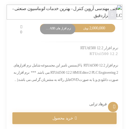
2,000,000
نرم افزار های PLC ABB
تومان
0
نرم افزار RTUtil500 12.2
RTUtil500 12.2
نرم افزار RTUtil500 12.2 با لایسنس نامبر این مجمموعه شامل نرم افزارهای
RTUtil500 12.2 HMI Editor 2 PLC Engineering 2 می باشد. *** نرم افزار به
صورت دانلودی و یا به صورت DVD قابل راائه به مشتریان گرامی می باشد.( ...
فرهاد ترابی
خرید محصول