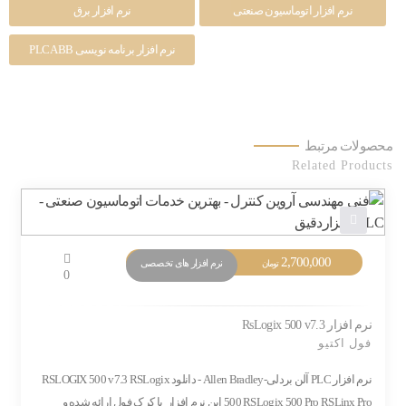
نرم افزار اتوماسیون صنعتی
نرم افزار برق
نرم افزار برنامه نویسی PLC ABB
محصولات مرتبط
Related Products
2,700,000
نرم افزار های تخصصی
تومان
0
نرم افزار RsLogix 500 v7.3
فول اکتیو
نرم افزار PLC آلن بردلی-Allen Bradley - دانلود RSLOGIX 500 v7.3 RSLogix
500 RSLogix 500 Pro RSLinx Pro این نرم افزار با کرک فول ارائه شده و