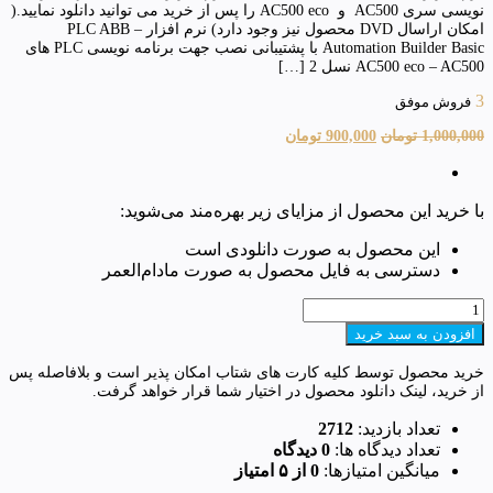
نویسی سری AC500 و AC500 eco را پس از خرید می توانید دانلود نمایید.(
امکان اراسال DVD محصول نیز وجود دارد) نرم افزار PLC ABB –
Automation Builder Basic با پشتیبانی نصب جهت برنامه نویسی PLC های
AC500 eco – AC500 نسل 2 […]
3
فروش موفق
قیمت
قیمت
1,000,000
تومان
900,000
تومان
اصلی:
فعلی:
1,000,000 تومان
900,000 تومان.
بود.
با خرید این محصول از مزایای زیر بهره‌مند می‌شوید:
این محصول به صورت دانلودی است
دسترسی به فایل محصول به صورت مادام‌العمر
نرم
افزار
افزودن به سبد خرید
Automation
Builder
خرید محصول توسط کلیه کارت های شتاب امکان پذیر است و بلافاصله پس
2.5.2
از خرید، لینک دانلود محصول در اختیار شما قرار خواهد گرفت.
عدد
تعداد بازدید:
2712
تعداد دیدگاه ها:
0 دیدگاه
میانگین امتیازها:
0 از ۵ امتیاز