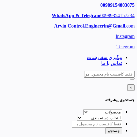
00989154803075
WhatsApp & Telegram
00989354157234
Arvin.Control.Engineerin@Gmail
.com
Instagram
Telegram
پیگیری سفارشات
تماس با ما
×
جستجوی پیشرفته