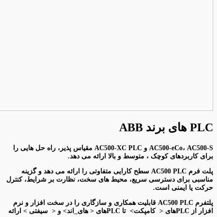
PLC های برند ABB
AC500-eCo، AC500-S
و
AC500-XC PLC
مقیاس پذیر، راه حل هایی را
برای کاربردهای کوچک ، متوسط ​​و بالا ارائه می دهد.
پلت فرم AC500 PLC سطح کارایی متفاوتی را ارائه می دهد و گزینه
مناسبی برای دسترسی سریع، محیط های سخت، نظارت بر شرایط، کنترل
حرکت یا ایمنی است.
پلتفرم
AC500 PLC قابلیت همکاری و سازگاری را در سخت افزار و نرم
افزار از PLCهای < کامپکت> تا PLCهای < های_اند> و < سیفتی > ارائه