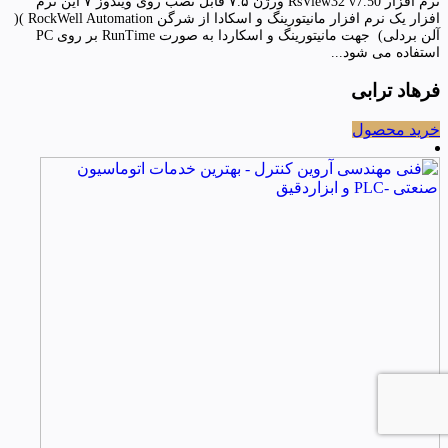
نرم افزار RsView32 v7.50 ورژن ۷.۵ قابل نصب روی ویندوز ۷ این نرم
افزار یک نرم افزار مانیتورینگ و اسکادا از شرگن RockWell Automation )(
آلن بردلی) جهت مانیتورینگ و اسکاردا به صورت RunTime بر روی PC
استفاده می شود...
فرهاد ترابی
خرید محصول