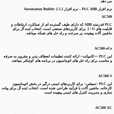
می دهد.
نرم افزار PLC ABB – نرم افزار Automation Builder 2.5.2
AC500
PLC قدرتمند ABB که دارای طیف گسترده ای از عملکرد، ارتباطات و
قابلیت های I / O برای کاربردهای صنعتی است. انتخاب ایده آل برای
ماشین آلات پیچیده، پر سرعت و راه حل های شبکه میباشد.
AC500-eCo
این
PLC <<کامپکت> ارائه کننده تنظیمات انعطاف پذیر و مقرون به صرفه
و مناسب برای راه حل های اتوماسیون در برنامه های کوچکتر میباشد.
AC500-S
این
PLC <سیفتی>
برای کاربردهای ایمنی درگیر در بخش اتوماسیون
کارخانه، ماشین آلات یا فرآیند طراحی شده است. انتخاب ایده آل برای پیاده
سازی و مدیریت کنترل های ایمنی پیچیده است
AC500-XC