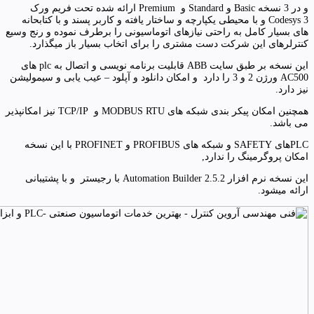
و در 3 نسخه Basic و Standard و Premium ارائه شده تحت فریم ورک
Codesys 3 و با محیطی یکپارچه و ساختار یافته و کاربر پسند و با کتابحانه
های بسیار کامل به راحتی نیازهای اتوماسیونی را برطرف نموده و رنج وسیع
کنترلرهای این شرکت دست مشتری را برای اتخاب بسیار باز میگذارد.
این نسخه بر طبق سایت ABB قابلیت برنامه نویسی و اتصال به plc های
AC500 ورژن 2 و 3 را دارد و امکان دانلود و آپلود – عیب یابی و سیمولیشن
نیز دارد.
همچنین امکان پیکر بندی شبکه های MODBUS RTU و TCP/IP نیز امکانپذیر
می باشد.
PLCهای SAFETY و شبکه های PROFIBUS و PROFINET با این نسخه
امکان پروگرمینگ را ندارد,
این نسخه نرم افزار Automation Builder 2.5.2 با رجیستر و با پشتیبانی
ارائه میشود.