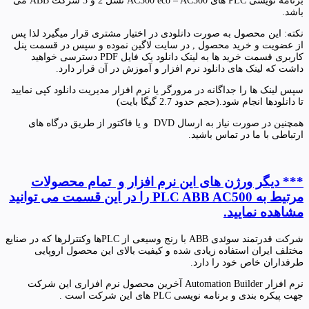
برنامه نویسی PLC های AC500 eco – AC500 نسل 2 و 3 شرکت ABB می
باشد.
نکته: این محصول به صورت دانلودی در اختیار مشتری قرار میگیرد لذا پس
از عضویت و خرید محصول , در سایت لاگین نموده و سپس در قسمت پنل
کاربری قسمت خرید ها به لینک دانلود یک فایل PDF دسترسی خواهید
داشت که لینک های دانلود نرم افزار و آموزش در آن قرار دارد.
سپس لینک ها را جداگانه در مرورگر یا نرم افزار مدیریت دانلود کپی نمایید
تا دانلودها انجام شود.(حجم حدود 2.7 گیگا بایت)
همچنین در صورت نیاز به ارسال DVD و یا فاکتور از طریق درگاه های
ارتباطی با ما در تماس باشید.
*** دیگر ورژن های این نرم افزار و تمام محصولات
مرتیط به PLC ABB AC500 را در این قسمت می توانید
مشاهده نمایید.
شرکت قدرتمند سوئدی ABB با رنج وسیعی از PLCها وکنترلرها که در صنایع
مختلف ایران استفاده زیادی شده و کیفیت بالای این محصول اروپایی
طرفداران خاص خود را دارد.
نرم افزار Automation Builder آخرین محصول نرم افزاری این شرکت
جهت پیکره بندی و برنامه نویسی PLC های این شرکت است .