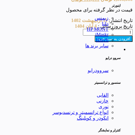
اصلی:
فعلی:
اینورتر
قیمت در نظر گرفته برای محصول
1,000,000 تومان
900,000 تومان.
بود.
زیمنس
تاریخ انتشار:
31 اردیبهشت 1402
دلتا
تاریخ بروزرسانی :
4 آبان 1404
HP MONT
نرم
iMaskr
افزار
افزودن به سبد خرید
Hitech
Automation
سایر برند ها
Builder
2.5.2
عدد
سروو درایو
سروودرایو
سنسور و ترانسمیتر
القایی
خازنی
نوری
انواع ترانسمیتر و ترنسدیوسر
انکودر و کوپلینگ
کنترلر و نمایشگر