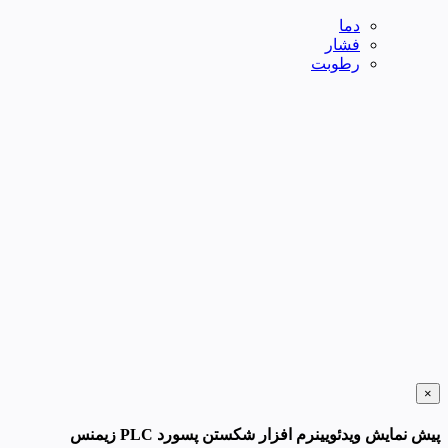
دما
فشار
رطوبت
×
پیش نمایش ویدئویینرم افزار شکستن پسورد PLC زیمنس