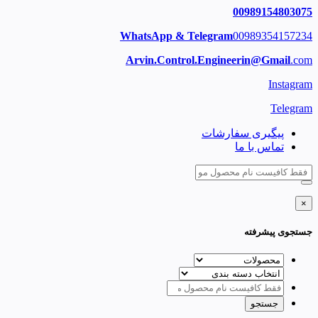
00989154803075
WhatsApp & Telegram
00989354157234
Arvin.Control.Engineerin@Gmail
.com
Instagram
Telegram
پیگیری سفارشات
تماس با ما
×
جستجوی پیشرفته