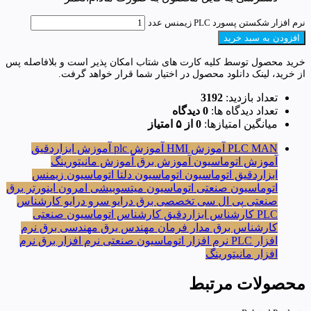
نرم افزار شکستن پسورد PLC زیمنس عدد
افزودن به سبد خرید
خرید محصول توسط کلیه کارت های شتاب امکان پذیر است و بلافاصله پس
از خرید، لینک دانلود محصول در اختیار شما قرار خواهد گرفت.
تعداد بازدید:
3192
تعداد دیدگاه ها:
0 دیدگاه
میانگین امتیازها:
0 از ۵ امتیاز
PLC MAN
آموزش HMI
آموزش plc
آموزش ابزاردقیق
آموزش اتوماسیون
آموزش برق
آموزش مانیتورینگ
ابزاردقیق
اتوماسیون
اتوماسیون دلتا
اتوماسیون زیمنس
اتوماسیون صنعتی
اتوماسیون میتسوبیشی
امرون
اینورتر
برق
صنعتی
پی ال سی
تخصصی برق
درایو
سرو درایو
کارشناس
PLC
کارشناس ابزاردقیق
کارشناس اتوماسیون صنعتی
کارشناس برق
مدار فرمان
مهندس یرق
مهندسی برق
نرم
افزار PLC
نرم افزار اتوماسیون صنعتی
نرم افزار برق
نرم
افزار مانیتورینگ
محصولات مرتبط