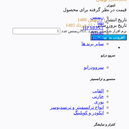
اینورتر
قیمت در نظر گرفته برای محصول
زیمنس
تاریخ انتشار:
11 بهمن 1400
دلتا
تاریخ بروزرسانی :
15 خرداد 1405
HP MONT
نرم افزار شکستن پسورد PLC زیمنس عدد
iMaskr
افزودن به سبد خرید
Hitech
سایر برند ها
سروو درایو
سروودرایو
سنسور و ترانسمیتر
القایی
خازنی
نوری
انواع ترانسمیتر و ترنسدیوسر
انکودر و کوپلینگ
کنترلر و نمایشگر