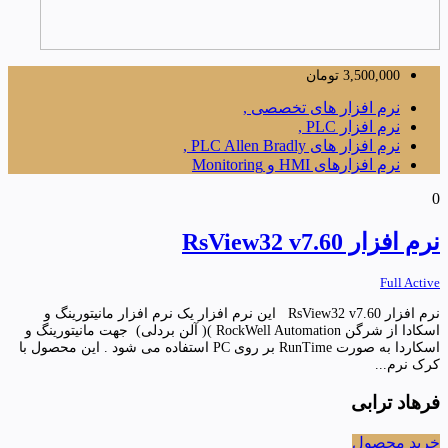
3,500,000
تومان
نرم افزار های تخصصی ,
نرم افزار PLC ,
نرم افزار های PLC Allen Bradly ,
نرم افزارهای HMI و Monitoring
0
نرم افزار RsView32 v7.60
Full Active
نرم افزار RsView32 v7.60 این نرم افزار یک نرم افزار مانیتورینگ و
اسکادا از شرگن RockWell Automation )( آلن بردلی) جهت مانیتورینگ و
اسکاردا به صورت RunTime بر روی PC استفاده می شود . این محصول با
کرک نرم...
فرهاد ترابی
خرید محصول