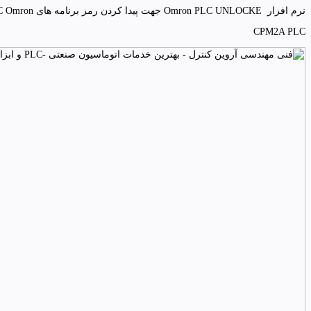
نرم افزار Omron PLC UNLOCKE جهت پیدا کردن رمز برنامه های PLC Omron سری CPM1A-CPM2Aمی باشد.
CPM2A PLC