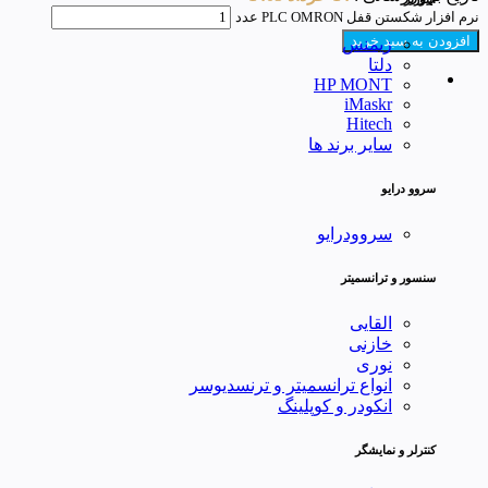
نرم افزار شکستن قفل PLC OMRON عدد
افزودن به سبد خرید
زیمنس
دلتا
HP MONT
iMaskr
Hitech
سایر برند ها
سروو درایو
سروودرایو
سنسور و ترانسمیتر
القایی
خازنی
نوری
انواع ترانسمیتر و ترنسدیوسر
انکودر و کوپلینگ
کنترلر و نمایشگر