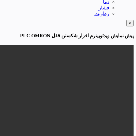
دما
فشار
رطوبت
×
پیش نمایش ویدئویینرم افزار شکستن قفل PLC OMRON