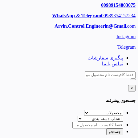
00989154803075
WhatsApp & Telegram
00989354157234
Arvin.Control.Engineerin@Gmail
.com
Instagram
Telegram
پیگیری سفارشات
تماس با ما
×
جستجوی پیشرفته