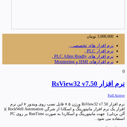
3,000,000
تومان
نرم افزار های تخصصی ,
نرم افزار PLC ,
نرم افزار های PLC Allen Bradly ,
نرم افزارهای HMI و Monitoring
0
نرم افزار RsView32 v7.50
Full Active
نرم افزار RsView32 v7.50 ورژن ۷.۵ قابل نصب روی ویندوز ۷ این نرم
افزار یک نرم افزار مانیتورینگ و اسکادا از شرگن RockWell Automation )(
آلن بردلی) جهت مانیتورینگ و اسکاردا به صورت RunTime بر روی PC
استفاده می شود...