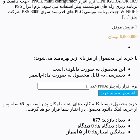
CINFIGURATOR 10.9 نرم افزار PNOZ multi configurator جهت کانفیگ و
برنامه ریزی رله های هوشممند پیلز استفاده می شود. نرم افزار PSS
WINPRO جهت برنامه نویسی PLC های قدرتمند سری PSS 3000 شرکت
پیلز […]
3
فروش موفق
6,000,000
تومان
با خرید این محصول از مزایای زیر بهره‌مند می‌شوید:
این محصول به صورت دانلودی است
دسترسی به فایل محصول به صورت مادام‌العمر
نرم افزار رله پیلز PNOZ عدد
افزودن به سبد خرید
خرید محصول توسط کلیه کارت های شتاب امکان پذیر است و بلافاصله پس
از خرید، لینک دانلود محصول در اختیار شما قرار خواهد گرفت.
تعداد بازدید:
677
تعداد دیدگاه ها:
0 دیدگاه
میانگین امتیازها:
0 از ۵ امتیاز