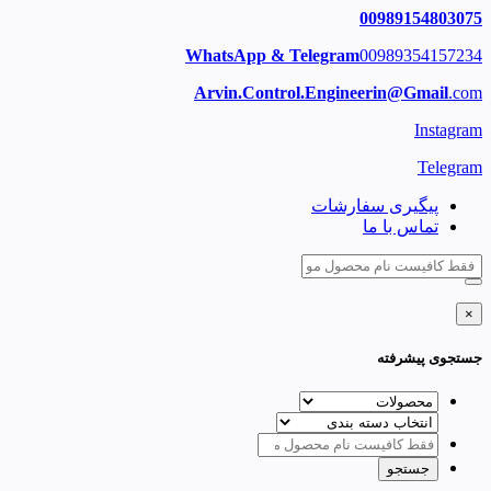
00989154803075
WhatsApp & Telegram
00989354157234
Arvin.Control.Engineerin@Gmail
.com
Instagram
Telegram
پیگیری سفارشات
تماس با ما
×
جستجوی پیشرفته