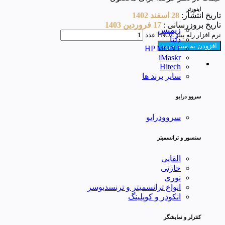
اینورتر
تاریخ انتشار:
28 اسفند 1402
تاریخ بروزرسانی :
17 فروردین 1403
زیمنس
نرم افزار رله پیلز PNOZ عدد
دلتا
افزودن به سبد خرید
HP MONT
iMaskr
Hitech
سایر برند ها
سروو درایو
سروودرایو
سنسور و ترانسمیتر
القایی
خازنی
نوری
انواع ترانسمیتر و ترنسدیوسر
انکودر و کوپلینگ
کنترلر و نمایشگر