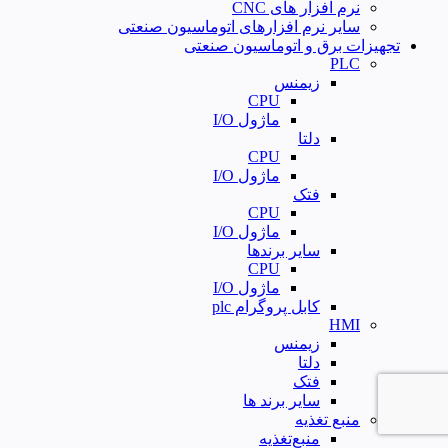
نرم افزار های CNC
سایر نرم افزارهای اتوماسیون صنعتی
تجهیزات برق و اتوماسیون صنعتی
PLC
زیمنس
CPU
ماژول I/O
دلتا
CPU
ماژول I/O
فتک
CPU
ماژول I/O
سایر برندها
CPU
ماژول I/O
کابل پروگرام plc
HMI
زیمنس
دلتا
فتک
سایر برند ها
منبع تغذیه
منبع‌تغذیه