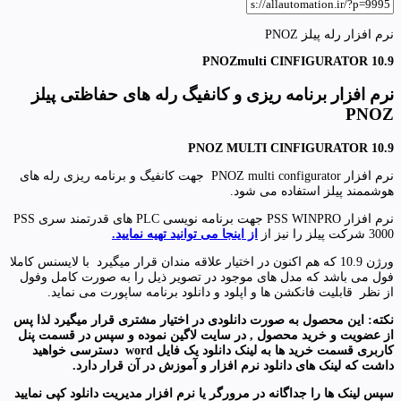
نرم افزار رله پیلز PNOZ
PNOZmulti CINFIGURATOR 10.9
نرم افزار برنامه ریزی و کانفیگ رله های حفاظتی پیلز
PNOZ
PNOZ MULTI CINFIGURATOR 10.9
نرم افزار PNOZ multi configurator جهت کانفیگ و برنامه ریزی رله های
هوشممند پیلز استفاده می شود.
نرم افزار PSS WINPRO جهت برنامه نویسی PLC های قدرتمند سری PSS
3000 شرکت پیلز را نیز از
از اینجا می توانید تهیه نمایید.
ورژن 10.9 که هم اکنون در اختیار علاقه مندان قرار میگیرد با لایسنس کاملا
فول می باشد که مدل های موجود در تصویر ذیل را به صورت کامل وفول
از نظر قابلیت فانکشن ها و اپلود و دانلود برنامه ساپورت می نماید.
نکته: این محصول به صورت دانلودی در اختیار مشتری قرار میگیرد لذا پس
از عضویت و خرید محصول , در سایت لاگین نموده و سپس در قسمت پنل
کاربری قسمت خرید ها به لینک دانلود یک فایل
word
دسترسی خواهید
داشت که لینک های دانلود نرم افزار و آموزش در آن قرار دارد
.
سپس لینک ها را جداگانه در مرورگر یا نرم افزار مدیریت دانلود کپی نمایید