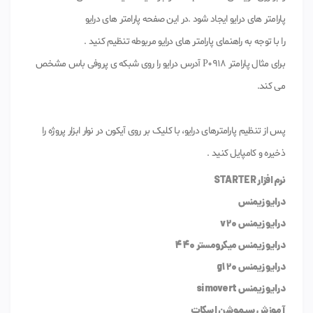
پارامتر های درایو ایجاد شود .در این صفحه پارامتر های درایو
را با توجه به راهنمای پارامتر های درایو مربوطه تنظیم کنید .
برای مثال پارامتر P0918 آدرس درایو را روی شبکه ی پروفی باس مشخص
می کند.
پس از تنظیم پارامترهای درایو، با کلیک بر روی آیکون در نوار ابزار پروژه را
ذخیره و کامپایل کنید .
نرم افزار STARTER
درایو زیمنس
درایو زیمنس v20
درایو زیمنس میکرومستر 440
درایو زیمنس g120
درایو زیمنس simovert
آموزش سیموشن اسکات