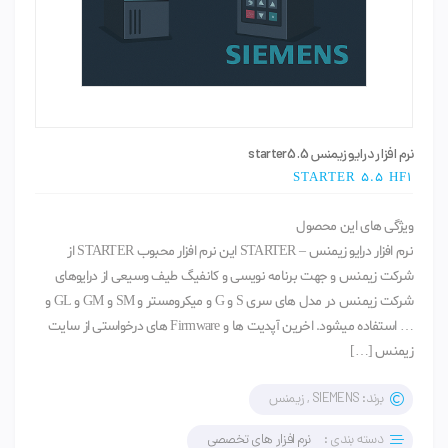
نرم افزار درایو زیمنس starter5.5
STARTER 5.5 HF1
ویژگی های این محصول
نرم افزار درایو زیمنس – STARTER این نرم افزار محبوب STARTER از
شرکت زیمنس و جهت برنامه نویسی و کانفیگ طیف وسیعی از درایوهای
شرکت زیمنس در مدل های سری S و G و میکرومستر و SM و GM و GL و
… استفاده میشود. اخرین آپدیت ها و Firmware های درخواستی از سایت
زیمنس […]
برند: SIEMENS , زیمنس
دسته بندی :
نرم افزار های تخصصی