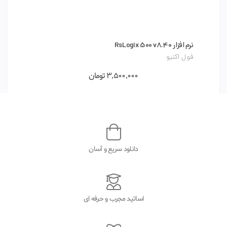
نرم افزار RsLogix 500 v8.40
نر
فول اکتیو
ف
3,500,000
تومان
دانلود سریع و آسان
اساتید مجرب و حرفه ای