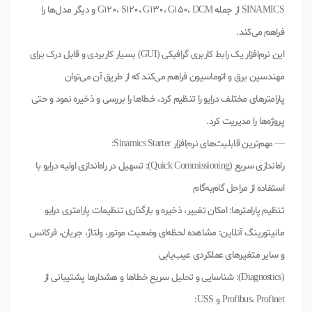
SINAMICS از جمله G120، S120، G130، G150، DCM و دیگر مدل‌ها را
فراهم می‌کند.
این نرم‌افزار یک رابط کاربری گرافیکی (GUI) بسیار کاربردی و قابل درک برای
مهندسین برق و اتوماسیون فراهم می‌کند که از طریق آن می‌توان
پارامترهای مختلف درایو را تنظیم کرد، خطاها را بررسی و ذخیره نمود و حتی
پروژه‌ها را مدیریت کرد.
— مهم‌ترین قابلیت‌های نرم‌افزار Sinamics Starter:
راه‌اندازی سریع (Quick Commissioning): تسهیل در راه‌اندازی اولیه درایو با
استفاده از مراحل گام‌به‌گام
تنظیم پارامترها: امکان تغییر، ذخیره و بارگذاری تنظیمات پارامتری درایو
مانیتورینگ آنلاین: مشاهده لحظه‌ای وضعیت موتور، ولتاژ، جریان، فرکانس
و سایر متغیرهای عملکردی عیب‌یابی
(Diagnostics): شناسایی و تحلیل سریع خطاها و هشدارها پشتیبانی از
Profibus، Profinet و USS: