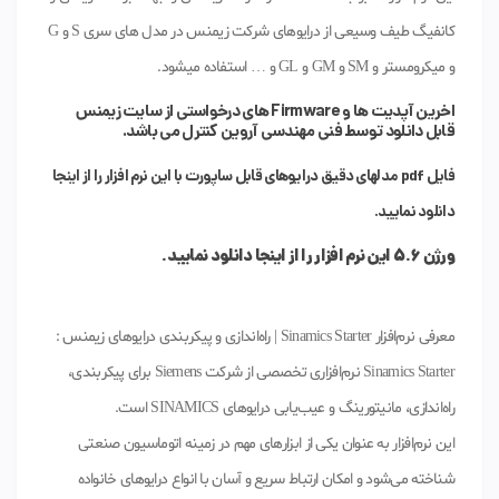
کانفیگ طیف وسیعی از درایوهای شرکت زیمنس در مدل های سری S و G
و میکرومستر و SM و GM و GL و … استفاده میشود.
اخرین آپدیت ها و Firmware های درخواستی از سایت زیمنس
قابل دانلود توسط فنی مهندسی آروین کنترل می باشد.
فایل pdf مدلهای دقیق درایوهای قابل ساپورت با این نرم افزار را از اینجا
دانلود نمایید.
ورژن 5.6 این نرم افزار را از اینجا دانلود نمایید.
معرفی نرم‌افزار Sinamics Starter | راه‌اندازی و پیکربندی درایوهای زیمنس :
Sinamics Starter نرم‌افزاری تخصصی از شرکت Siemens برای پیکربندی،
راه‌اندازی، مانیتورینگ و عیب‌یابی درایوهای SINAMICS است.
این نرم‌افزار به عنوان یکی از ابزارهای مهم در زمینه اتوماسیون صنعتی
شناخته می‌شود و امکان ارتباط سریع و آسان با انواع درایوهای خانواده