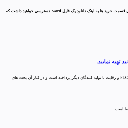
قسمت خرید ها به لینک دانلود یک فایل
word
دسترسی خواهید داشت که
شاید اکثر مهندسین برق در ایران PILZ را با رله های حفاظتی آن بشناسند اما خیلی وقت است که شرکت PILZ پا را فراتر گذاشته و اقدام به ورود به بازار PLC و‌ رقابت با تولید کنندگان دیگر پرداخته است و در کنار آن بحث های