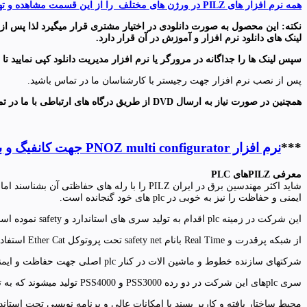
همه نرم افزار های PILZ در ورژن های مختلف را از این قسمت مشاهده و تهیه نمایید.
نکته: این محصول به صورت دانلودی در اختیار مشتری قرار میگیرد لذا پس ا
لینک های دانلود نرم افزار و آموزش در آن قرار دارد
.
سپس لینک ها را جداگانه در مرورگر یا نرم افزار مدیریت دانلود کپی نمایید تا د
پس از نصب نرم افزار جهت رجیستر با کارشناسان ما در تماس باشید.
همچنین در صورت نیاز به ارسال
DVD
از طریق درگاه های ارتباطی با ما در ت
***
نرم افزار PNOZ multi configurator جهت کانفیگ و برنامه ریزی رله های پیلز سری PNOZ را نیز از اینجا می توانید تهیه نمایید.
معرفی PILZهای PLC
ایمنی و حفاظت را نیز به خوبی در plc های خود گنجانده است.
این شرکت در زمینه plc اقدام به تولید سری های استاندارد و safety نموده است.
از شبکه پرقدرت و Real Time بانام safety net تحت پروتوکل Ether Cat استفاده مینماید .
شرکتهای سازنده خطوط و ماشین الات در کنار plc اصلی جهت حفاظت و ایمنی ماشین از یک Pilz plc نیز استفاده میکنند که تحت شبکه با plc اصلی در ارتباط است.
سری plcهای این شرکت در دو رده PSS3000 و PSS4000 تولید میشوند که به ترتیب با نرم افزارهای PSS Win-Pro و PAS4000 برنامه نویسی میشوند.
محیط ساختار یافته و کاربر پسند با امکانات عالی و برنامه نویسی تحت استاندارد IEC61131-3 از جمله ویژگیهای این نرم افزارها می