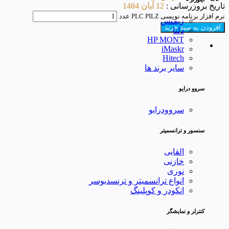
تاریخ بروزرسانی :
12 آبان 1404
نرم افزار برنامه نویسی PLC PILZ عدد
زیمنس
افزودن به سبد خرید
دلتا
HP MONT
iMaskr
Hitech
سایر برند ها
سروو درایو
سروودرایو
سنسور و ترانسمیتر
القایی
خازنی
نوری
انواع ترانسمیتر و ترنسدیوسر
انکودر و کوپلینگ
کنترلر و نمایشگر