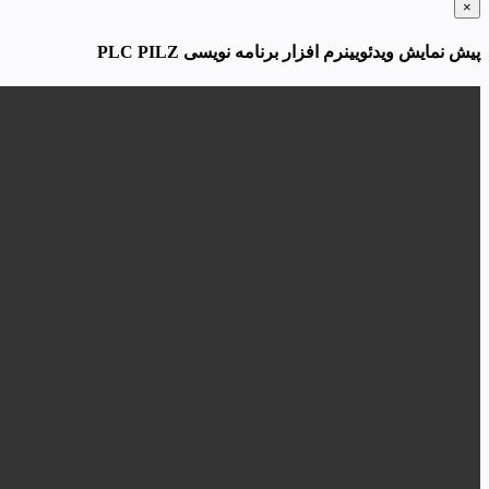
×
پیش نمایش ویدئویینرم افزار برنامه نویسی PLC PILZ