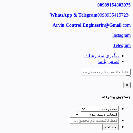
00989154803075
WhatsApp & Telegram
00989354157234
Arvin.Control.Engineerin@Gmail
.com
Instagram
Telegram
پیگیری سفارشات
تماس با ما
×
جستجوی پیشرفته