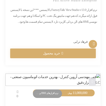
Full Active Studio Enterprise
نرم افزار FactoryTalk View Studio v13.0 با لایسنس *** این نسخه با لایسنس
فول ارائه میگردد که هم جهت مانیتورینگ تحت PC و اسکادا و هم جهت برنامه
نویسی HMI های الن بردلی کاربرد دارد. لایسنس تمام قسمت ها وجود...
فرهاد ترابی
خرید محصول
11,000,000
نرم افزارهای HMI و Monitoring
تومان
0