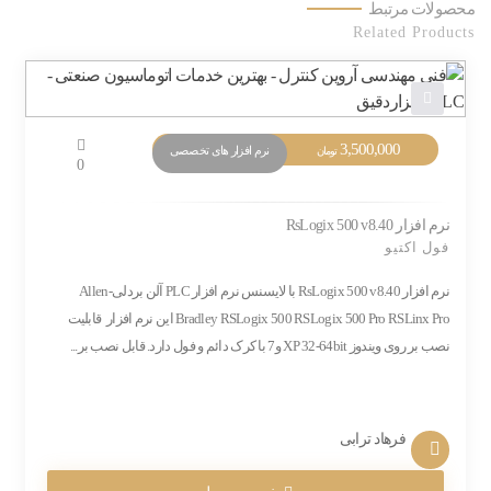
محصولات مرتبط
Related Products
3,500,000
نرم افزار های تخصصی
تومان
0
نرم افزار RsLogix 500 v8.40
فول اکتیو
نرم افزار RsLogix 500 v8.40 با لایسنس نرم افزار PLC آلن بردلی-Allen
Bradley RSLogix 500 RSLogix 500 Pro RSLinx Pro این نرم افزار قابلیت
نصب بر روی ویندوز XP 32-64bit و7 با کرک دائم و فول دارد. قابل نصب بر...
فرهاد ترابی