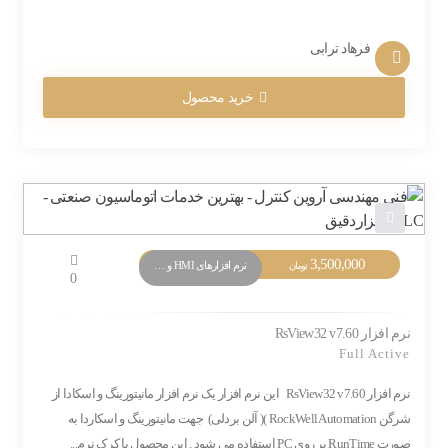
فرهاد ترابی
خرید محصول
3,500,000
نرم افزارهای HMI و Monitoring
تومان
0
نرم افزار RsView32 v7.60
Full Active
نرم افزار RsView32 v7.60 این نرم افزار یک نرم افزار مانیتورینگ و اسکادا از
شرگن RockWell Automation )( آلن بردلی) جهت مانیتورینگ و اسکاردا به
صورت RunTime بر روی PC استفاده می شود . این محصول با کرک نرم...