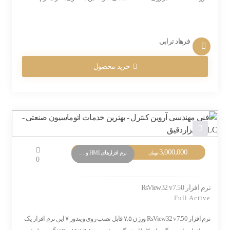
فرهاد ترابی
خرید محصول
3,000,000
نرم افزارهای HMI و Monitoring
تومان
0
نرم افزار RsView32 v7.50
Full Active
نرم افزار RsView32 v7.50 ورژن ۷.۵ قابل نصب روی ویندوز ۷ این نرم افزار یک