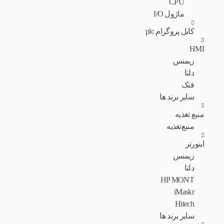
CPU
ماژول I/O
کابل پروگرام plc
HMI
زیمنس
دلتا
فتک
سایر برند ها
منبع تغذیه
منبع‌تغذیه
اینورتر
زیمنس
دلتا
HP MONT
iMaskr
Hitech
سایر برند ها