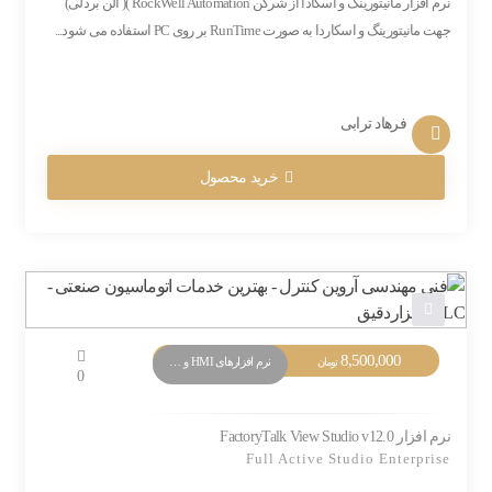
نرم افزار مانیتورینگ و اسکادا از شرگن RockWell Automation )( آلن بردلی)
جهت مانیتورینگ و اسکاردا به صورت RunTime بر روی PC استفاده می شود...
فرهاد ترابی
خرید محصول
8,500,000
نرم افزارهای HMI و Monitoring
تومان
0
نرم افزار FactoryTalk View Studio v12.0
Full Active Studio Enterprise