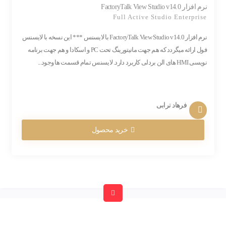
نرم افزار FactoryTalk View Studio v14.0
Full Active Studio Enterprise
نرم افزار FactoryTalk View Studio v14.0 با لایسنس *** این نسخه با لایسنس
فول ارائه میگردد که هم جهت مانیتورینگ تحت PC و اسکادا و هم جهت برنامه
نویسی HMI های الن بردلی کاربرد دارد. لایسنس تمام قسمت ها وجود...
فرهاد ترابی
خرید محصول