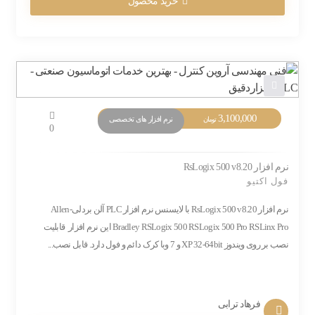
خرید محصول
3,100,000
نرم افزار های تخصصی
تومان
0
نرم افزار RsLogix 500 v8.20
فول اکتیو
نرم افزار RsLogix 500 v8.20 با لایسنس نرم افزار PLC آلن بردلی-Allen
Bradley RSLogix 500 RSLogix 500 Pro RSLinx Pro این نرم افزار قابلیت
نصب بر روی ویندوز XP 32-64bit و 7 وبا کرک دائم و فول دارد. قابل نصب...
فرهاد ترابی