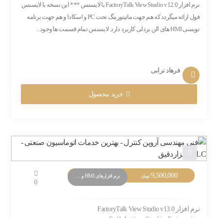
نرم افزار FactoryTalk View Studio v12.0 با لایسنس *** این نسخه با لایسنس
فول ارائه میگردد که هم جهت مانیتورینگ تحت PC و اسکادا و هم جهت برنامه
نویسی HMI های الن بردلی کاربرد دارد. لایسنس تمام قسمت ها وجود...
فرهاد ترابی
خرید محصول
9,500,000
نرم افزارهای HMI و Monitoring
تومان
0
نرم افزار FactoryTalk View Studio v13.0