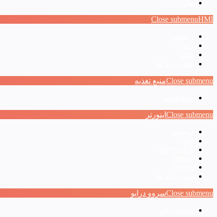
ماژول I/O
Close submenu
HMI
زیمنس
دلتا
فتک
سایر برند ها
Close submenu
منبع تغذیه
منبع‌تغذیه
Close submenu
اینورتر
زیمنس
دلتا
HP MONT
iMaskr
Hitech
سایر برند ها
Close submenu
سروو درایو
سروودرایو