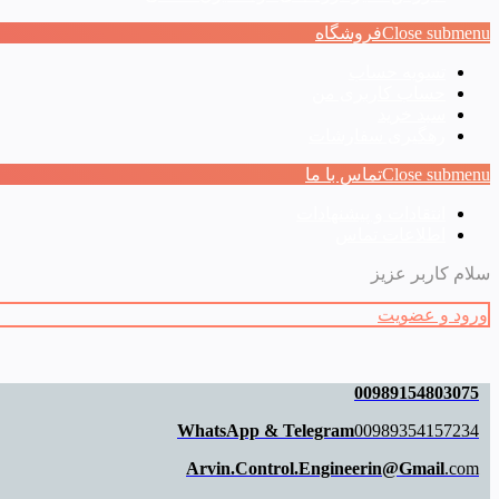
Close submenu
فروشگاه
تسویه حساب
حساب کاربری من
سبد خرید
رهگیری سفارشات
Close submenu
تماس با ما
انتقادات و پیشنهادات
اطلاعات تماس
سلام کاربر عزیز
ورود و عضویت
00989154803075
WhatsApp & Telegram
00989354157234
Arvin.Control.Engineerin@Gmail
.com