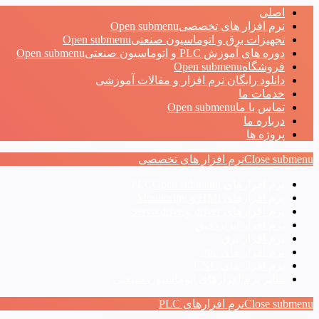
اصلی
نرم افزار های تخصصی
Open submenu
تجهیزات برق و اتوماسیون صنعتی
Open submenu
دوره های آموزش PLC و اتوماسیون صنعتی
Open submenu
فروشگاه
Open submenu
دانلود رایگان نرم افزار و مقالات آموزشی
خدمات ما
تماس با ما
Open submenu
درباره ما
پروژه ها
Close submenu
نرم افزار های تخصصی
نرم افزارهای PLC
Open submenu
نرم افزارهای HMI و Monitoring
نرم افزارهای driver و Servo drive
نرم افزار ابزاردقیق
نرم افزار برق
نرم افزار های opc
نرم افزار های CNC
سایر نرم افزارهای اتوماسیون صنعتی
Close submenu
نرم افزارهای PLC