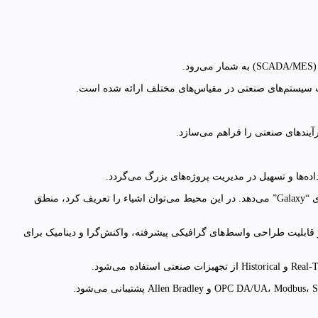
3. IDE (Integrated Development Environment): محیط توسعه مجتمع که به مهندسان امکان طراحی، توسعه، تست و پیاده‌سازی سیستم را در قالب پروژه‌های “Galaxy” می‌دهد. در این محیط می‌توان اشیاء را تعریف کرد، منطق
InTouch for S): نسخه‌ای پیشرفته از نرم‌افزار HMI قدیمی InTouch است که به‌طور مستقیم با AppServer ارتباط دارد و قابلیت طراحی واسط‌های گرافیکی پیشرفته، واکنش‌گرا و دینامیک برای