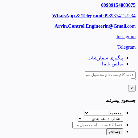
00989154803075
WhatsApp & Telegram
00989354157234
Arvin.Control.Engineerin@Gmail
.com
Instagram
Telegram
پیگیری سفارشات
تماس با ما
×
جستجوی پیشرفته