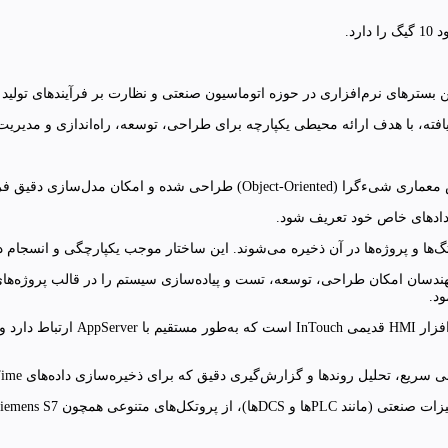
ود.
4. ystem Platform (Modern InTouch