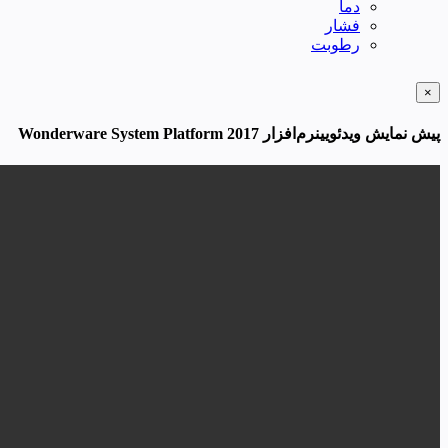
دما
فشار
رطوبت
×
پیش نمایش ویدئویینرم‌افزار Wonderware System Platform 2017