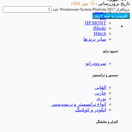
تاریخ بروزرسانی :
14 مهر 1404
نرم‌افزار Wonderware System Platform 2017 عدد
زیمنس
افزودن به سبد خرید
دلتا
HP MONT
iMaskr
Hitech
سایر برند ها
سروو درایو
سروودرایو
سنسور و ترانسمیتر
القایی
خازنی
نوری
انواع ترانسمیتر و ترنسدیوسر
انکودر و کوپلینگ
کنترلر و نمایشگر