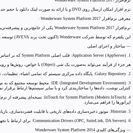
نرم‌افزار Wonderware System Platform 2017
نزم افزار امکان ارسال روی DVD و یا ارائه به صورت لینک دانلود با حجم حدود 10 گیگ را دارد.
معرفی نرم‌افزار Wonderware System Platform 2017 :
نرم‌افزار Wonderware System Platform 2017 یکی از جامع‌ترین و پیشرفته‌ترین بسترهای نرم‌افزاری در حوزه اتوماسیون صنعتی و نظارت بر فرآیندهای تولید (SCADA/MES) به شمار می‌رود.
این پلتفرم که توسط شرکت Wonderware (اکنون تحت برند AVEVA) توسعه یافته، با هدف ارائه محیطی یکپارچه برای طراحی، توسعه، راه‌اندازی و مدیریت سیستم‌های صنعتی در مقیاس‌های مختلف ارائه شده است.
— ساختار و اجزای اصلی
1. Application Server (AppServer): قلب اصلی System Platform که بر اساس معماری شی‌ءگرا (Object-Oriented) طراحی شده و امکان مدل‌سازی دقیق فرآیندهای صنعتی را فراهم می‌سازد.
هر جزء از فرآیند می‌تواند به‌صورت یک شی (Object) با خواص، روش‌ها و رویدادهای خاص خود تعریف شود.
2. Galaxy Repository: پایگاه داده مرکزی سیستم که تمامی اشیاء، تنظیمات، تگ‌ها و پروژه‌ها در آن ذخیره می‌شوند. این ساختار موجب یکپارچگی و انسجام داده‌ها و تسهیل در مدیریت پروژه‌های بزرگ می‌گردد.
کنترلی نوشت، داده‌ها را ساختاربندی کرد و با سایر سیستم‌ها ارتباط برقرار نم
اپراتورها را فراهم می‌سازد.
5. Historian: موتور ذخیره‌سازی داده‌های تاریخی با قابلیت فشرده‌سازی، بازیابی سریع، تحلیل روندها و گزارش‌گیری دقیق که برای ذخیره‌سازی داده‌های Real-Time و Historical از تجهیزات صنعتی استفاده می‌شود.
6. Communication Drivers (OPC, SuiteLink, DA Servers): برای ارتباط با تجهیزات صنعتی (مانند PLCها و DCSها)، از پروتکل‌های متنوعی همچون OPC DA/UA، Modbus، Siemens S7 و Allen Bradley پشتیبانی می‌شود.
— ویژگی‌های کلیدی Wonderware System Platform 2014