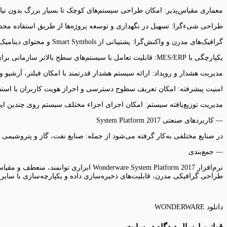
معماری مقیاس‌پذیر: امکان طراحی سیستم‌های کوچک تا بسیار بزرگ بدون نیاز 
طراحی شی‌ءگرا: تسهیل در نگهداری و توسعه پروژه‌ها از طریق استفاده مجدد 
گرافیک‌های مدرن و واکنش‌گرا: پشتیبانی از Smart Symbols و محتوای دینامیک برای ساخت واسط‌های کاربری قدرتمند.
یکپارچگی با MES/ERP: قابلیت تعامل با سیستم‌های سطح بالاتر سازمانی برای تحلیل تولید، کیفیت و نگهداری.
مدیریت هشدار و رویداد: ارائه سیستم هشدار قدرتمند با امکان فیلتر، آرشیو 
امنیت پیشرفته: امکان تعریف سطوح دسترسی و احراز هویت کاربران با استفاده از  Directory
مدیریت توزیع‌یافته سیستم: امکان اجرای اجزاء مختلف سیستم روی چندین ایس
— کاربردهای صنعتی System Platform 2017
در صنایع مختلفی به‌کار گرفته می‌شود از جمله: صنایع نفت، گاز و پتروشیمی ص
— جمع‌بندی
نرم‌افزار erware System Platform 2017
طراحی گرافیکی مدرن، قابلیت‌های ذخیره‌سازی داده و یکپارچه‌سازی با سایر 
دانلود WONDERWARE
قوانین ارسال دیدگاه در سایت