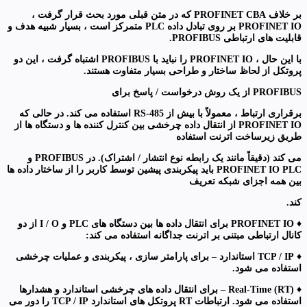
بر خلاف PROFINET CBA که در متن قبلی مورد بحث قرار گرفت ،
PROFINET IO بر روی تبادل داده PLC متمرکز است ، بسیار شبیه هدف و
قابلیت های ارتباطی PROFIBUS.
با این حال ، PROFINET IO را نباید با PROFIBUS اشتباه گرفت ، این دو
پروتکل از لحاظ ساختار و طراحی بسیار متفاوت هستند.
PROFIBUS از یک روش درخواست / پاسخ برای
برقراری ارتباط ، معمولاً با بیش از RS-485 استفاده می کند. در حالی که
PROFINET IO از انتقال داده چرخشی بین کنترل کننده ها و دستگاه ها از
طریق زیرساخت اترنت استفاده
می کند (دقیقاً مانند یک رابطه نوع انتشار / اشتراک). در PROFIBUS و
PROFINET IO PLC باید پیکربندی پیشین توسط کاربر را از ساختار داده ها
بین همه اجزای شبکه تعریف
کند.
♦ PROFINET IO برای انتقال داده ها بین دستگاه های PLC و I / O از دو
کانال ارتباطی مبتنی بر اترنت جداگانه استفاده می کند:
♦ TCP / IP استاندارد – برای پارامتر سازی ، پیکربندی و عملیات چرخشی
استفاده می شود.
♦ Real-Time (RT) – برای انتقال داده های چرخشی استاندارد و هشدارها
استفاده می شود. ارتباطات RT پروتکل های استاندارد TCP / IP را دور می