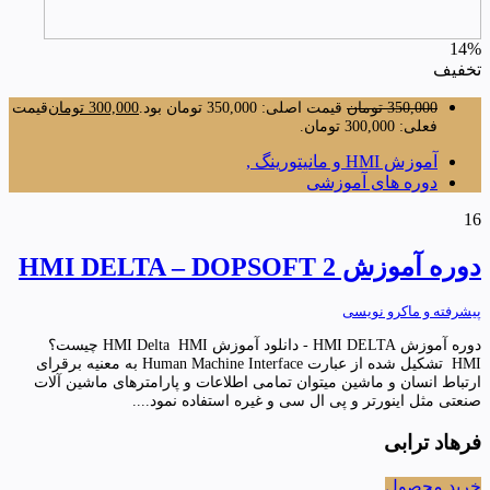
14%
تخفیف
350,000
تومان
قیمت اصلی: 350,000 تومان بود.
300,000
تومان
قیمت
فعلی: 300,000 تومان.
آموزش HMI و مانیتورینگ ,
دوره های آموزشی
16
دوره آموزش HMI DELTA – DOPSOFT 2
پیشرفته و ماکرو نویسی
دوره آموزش HMI DELTA - دانلود آموزش HMI Delta HMI چیست؟
HMI تشکیل شده از عبارت Human Machine Interface به معنیه برقرای
ارتباط انسان و ماشین میتوان تمامی اطلاعات و پارامترهای ماشین آلات
صنعتی مثل اینورتر و پی ال سی و غیره استفاده نمود....
فرهاد ترابی
خرید محصول