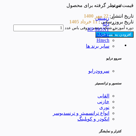
قیمت در نظر گرفته برای محصول
اینورتر
تاریخ انتشار:
22 مهر 1400
زیمنس
تاریخ بروزرسانی :
11 خرداد 1405
دلتا
دوره آموزش شبکه صنعتی پروفی باس عدد
HP MONT
iMaskr
افزودن به سبد خرید
Hitech
سایر برند ها
سروو درایو
سروودرایو
سنسور و ترانسمیتر
القایی
خازنی
نوری
انواع ترانسمیتر و ترنسدیوسر
انکودر و کوپلینگ
کنترلر و نمایشگر