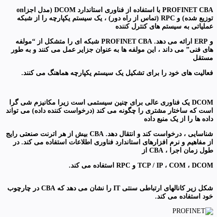
PROFINET CBA با استفاده از فناوری استاندارد DCOM (مدل اجزاon
توزیع شده) و RPC (تماس از راه دور) ، یک سیستم یکپارچه را از شبکه
عملیاتی به سیستم های کنترل کننده
و ERP ارائه می دهد. PROFINET CBA شبکه ای را متشکل از “مولفه
های فنی” می داند ، این مولفه ها به عنوان جزایر عمل می کنند و به طور
مستقل
فعالیت های خود را برای تشکیل یک سیستم یکپارچه هماهنگ می کنند.
DCOM یک فناوری عالی برای چنین سیستمی است زیرا مکانیزم شی گرا
است که ساختار مشتری را چگونه می کند (درخواست کننده داده) می تواند
داده ها را از یک منبع داده
شناسایی ، درخواست کند و انتقال دهد. CBA بیش از هر اترنت صنعتی رایج
از مفاهیم و نرم افزارهای استاندارد فناوری اطلاعات استفاده می کند. در
طول زمان اجرا ، CBA از
TCP / IP ، COM ، DCOM و RPC استفاده می کند.
شکل زیر کانالهای ارتباطی سنتی IT را نشان می دهد که CBA در چارچوب
خود استفاده می کند.