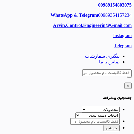
00989154803075
WhatsApp & Telegram
00989354157234
Arvin.Control.Engineerin@Gmail
.com
Instagram
Telegram
پیگیری سفارشات
تماس با ما
×
جستجوی پیشرفته