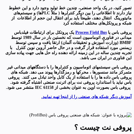
تصور کنید، در یک واحد صنعتی، چندین خط تولید وجود دارد و این خطوط
نیاز دارند تا اطلاعاتی را بین دیگر کنترلرها ( مثلاً PLCها) و سیستم‌های
مانیتورینگ انتقال دهند، طبیعتاً باید برای انتقال این حجم از اطلاعات از
شبکه و پروتکل‌های مختلف استفاده کرد
پروفی باس یا
Process Field Bus
یک پروتکل برای ارتباطات فیلدباس
میدانی در فناوری اتوماسیون است که نخستین بار در سال 1989 توسط
BMBF (وزارت آموزش و تحقیقات آلمان) ارتقا یافت و سپس توسط
زیمنس مورد استفاده قرار گرفت و در حال حاضر آروین نوین کنترل با
تجربه چندین ساله در این زمینه ارائه دهنده راه حل هایی جهت پیاده سازی
این فناوری در ایران می باشد.
پروفی باس سیستمهای اتوماسیون و کنترلرها را با دستگاههای میدانی غیر
متمرکز مانند سنسورها ، محرکها و رمزگذارها پیوند می دهد. شبکه های
پروفی باس داده ها را با استفاده از یک کابل واحد تبادل می کنند. پروفی
باس نباید با استاندارد پروفی نت برای اترنت صنعتی اشتباه گرفته شود.
پروفی باس بصورت اوپن به عنوان بخشی از IEC 61158 منتشر می شود.
آموزش دیگر شبکه های صنعتی را از اینجا تهیه نمایید.
پروفی نت چیست ؟