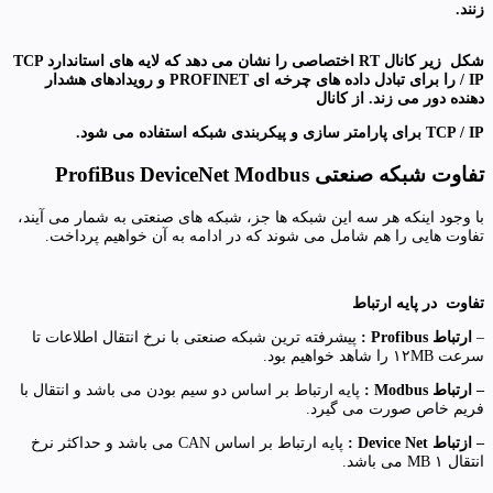
زنند.
شکل زیر کانال RT اختصاصی را نشان می دهد که لایه های استاندارد TCP
/ IP را برای تبادل داده های چرخه ای PROFINET و رویدادهای هشدار
دهنده دور می زند. از کانال
TCP / IP برای پارامتر سازی و پیکربندی شبکه استفاده می شود.
تفاوت شبکه صنعتی ProfiBus DeviceNet Modbus
با وجود اینکه هر سه این شبکه ها جز، شبکه های صنعتی به شمار می آیند،
تفاوت هایی را هم شامل می شوند که در ادامه به آن خواهیم پرداخت.
تفاوت در پایه ارتباط
–
ارتباط Profibus :
پیشرفته ترین شبکه صنعتی با نرخ انتقال اطلاعات تا
سرعت ۱۲MB را شاهد خواهیم بود.
– ارتباط Modbus :
پایه ارتباط بر اساس دو سیم بودن می باشد و انتقال با
فریم خاص صورت می گیرد.
– ازتباط Device Net :
پایه ارتباط بر اساس CAN می باشد و حداکثر نرخ
انتقال ۱ MB می باشد.