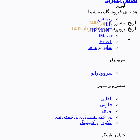
تماس بگیرید
اینورتر
هدیه ی فروشگاه به شما
زیمنس
تاریخ انتشار:
7 مهر 1403
دلتا
تاریخ بروزرسانی :
12 مرداد 1405
HP MONT
iMaskr
Hitech
سایر برند ها
سروو درایو
سروودرایو
سنسور و ترانسمیتر
القایی
خازنی
نوری
انواع ترانسمیتر و ترنسدیوسر
انکودر و کوپلینگ
کنترلر و نمایشگر