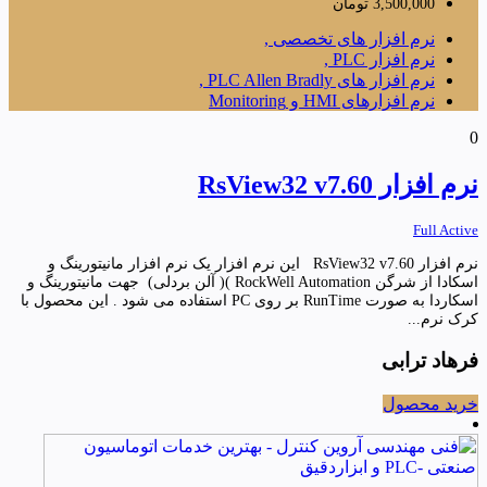
3,500,000
تومان
نرم افزار های تخصصی ,
نرم افزار PLC ,
نرم افزار های PLC Allen Bradly ,
نرم افزارهای HMI و Monitoring
0
نرم افزار RsView32 v7.60
Full Active
نرم افزار RsView32 v7.60 این نرم افزار یک نرم افزار مانیتورینگ و
اسکادا از شرگن RockWell Automation )( آلن بردلی) جهت مانیتورینگ و
اسکاردا به صورت RunTime بر روی PC استفاده می شود . این محصول با
کرک نرم...
فرهاد ترابی
خرید محصول