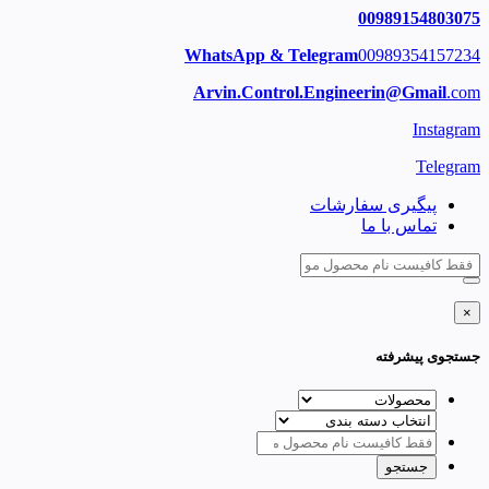
00989154803075
WhatsApp & Telegram
00989354157234
Arvin.Control.Engineerin@Gmail
.com
Instagram
Telegram
پیگیری سفارشات
تماس با ما
×
جستجوی پیشرفته