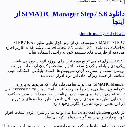
دانلود SIMATIC Manager Step7 5.6 از
اینجا
نرم افزار simatic manager
SIMATIC STEP 7 مجموعه ای از نرم افزار هایی نظیر STEP 7 Basic
software، S7، Graph. S7 – SCL S7، PLCSIM می باشد که به کاربر اجازه
می دهد از ظرفیت های سیستم خود به راحتی استفاده نماید.
STEP 7 دارای تمامی توابع مورد نیاز برای پروژه اتوماسیون می باشد.
پیکربندی و پارامتر کردن سخت افزار، مشخص کردن ارتباطات، برنامه
نویسی، تست و استارت کردن سرویس ها، اسناد، بایگانی، امکانات عیب
شناسی از جمله ویژگی های این نرم افزار می باشد.
SIMATIC Manager می تواند تمامی داده هایی که مربوط به پروژه
اتوماسیون شما می باشد را مدیریت کند. با استفاده از Symbol Editor می
توانید تمامی پارامتر های موجود در برنامه را به نحو دلخواه مدیریت کنید،
تابع هایی نظیر دسته بندی توابع، تبادل داده با سایر برنامه های ویندوز و …
در این بخش از برنامه برای کاربر وجود دارد.
در بخش Hardware configuration می توانید به پارامتری کردن سخت افزار
خود بپردازید و آن را به گونه دلخواه پیکربندی نمایید.
تخصیص پارامتر ماژول، پیکربندی پردازنده و …. در این بخش از برنامه قابل