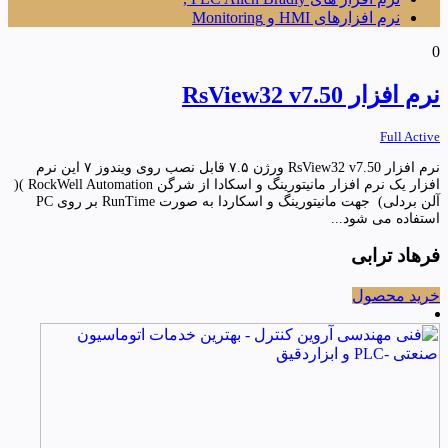
نرم افزارهای HMI و Monitoring
0
نرم افزار RsView32 v7.50
Full Active
نرم افزار RsView32 v7.50 ورژن ۷.۵ قابل نصب روی ویندوز ۷ این نرم
افزار یک نرم افزار مانیتورینگ و اسکادا از شرگن RockWell Automation )(
آلن بردلی) جهت مانیتورینگ و اسکاردا به صورت RunTime بر روی PC
استفاده می شود...
فرهاد ترابی
خرید محصول