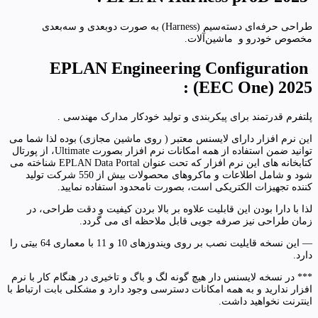
طراحی حرفه‌ای دسته‌سیم (Harness) به صورت دوبعدی و سه‌بعدی
مخصوص خودرو و ماشین‌آلات.
EPLAN Engineering Configuration
:
(EEC One) 2025
پلتفرم قدرتمند برای پیکربندی و تولید خودکار مدارک مهندسی .
این نرم افزار دارای لایسنس معتبر ( روی ماشین مجازی) بوده لذا شما می
توانید ضمن استفاده از همه امکانات نرم افزار بصورت Ultimate، از پورتال
کتابخانه های این نرم افزار که تحت عنوان EPLAN Data Portal شناخته می
شود و شامل اطلاعات و ماکروهای محصولات بیش از 550 شرکت تولید
کننده تجهیزات الکتریکی است، بصورت نامحدود استفاده نمایید.
لذا با دارا بودن این قابلیت علاوه بر بالا بردن کیفیت و دقت طراحی، در
زمان طراحی نیز صرفه جویی قابل ملاحظه ای می گردد.
— این نسخه قایلیت نصب بر روی ویندوزهای 10 و 11 با معماری 64 بیتی را
دارد.
*** در نسخه لایسنس دار هیچ گونه لگ و باگ و تاخیری در هنگام کار با نرم
افزار ندارید و به همه امکانات دسترسی وجود دارد و مشکلی بابت ارتباط با
اینترنت نخواهید داشت.