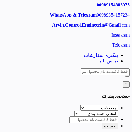
00989154803075
WhatsApp & Telegram
00989354157234
Arvin.Control.Engineerin@Gmail
.com
Instagram
Telegram
پیگیری سفارشات
تماس با ما
×
جستجوی پیشرفته