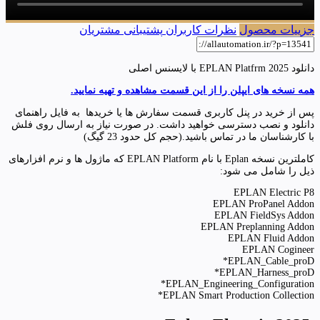
جزییات محصول
نظرات کاربران
پشتیبانی مشتریان
دانلود EPLAN Platfrm 2025 با لایسنس اصلی
همه نسخه های ایپلن را از این قسمت مشاهده و تهیه نمایید.
پس از خرید در پنل کاربری قسمت سفارش ها یا خریدها به فایل راهنمای
دانلود و نصب دسترسی خواهید داشت. در صورت نیاز به ارسال روی فلش
با کارشناسان ما در تماس باشید.(حجم کل حدود 23 گیگ)
کاملترین نسخه Eplan با نام EPLAN Platform که ماژول ها و نرم افزارهای
ذیل را شامل می شود:
EPLAN Electric P8
EPLAN ProPanel Addon
EPLAN FieldSys Addon
EPLAN Preplanning Addon
EPLAN Fluid Addon
EPLAN Cogineer
*EPLAN_Cable_proD
*EPLAN_Harness_proD
*EPLAN_Engineering_Configuration
*EPLAN Smart Production Collection