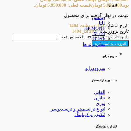
بود.
5,950,000
تومان
قیمت فعلی: 5,950,000 تومان.
اینورتر
قیمت در نظر گرفته برای محصول
زیمنس
دلتا
تاریخ انتشار:
31 اردیبهشت 1404
HP MONT
تاریخ بروزرسانی :
28 آذر 1404
iMaskr
دانلود EPLAN Platfrm 2025 با لایسنس عدد
Hitech
افزودن به سبد خرید
سایر برند ها
سروو درایو
سروودرایو
سنسور و ترانسمیتر
القایی
خازنی
نوری
انواع ترانسمیتر و ترنسدیوسر
انکودر و کوپلینگ
کنترلر و نمایشگر