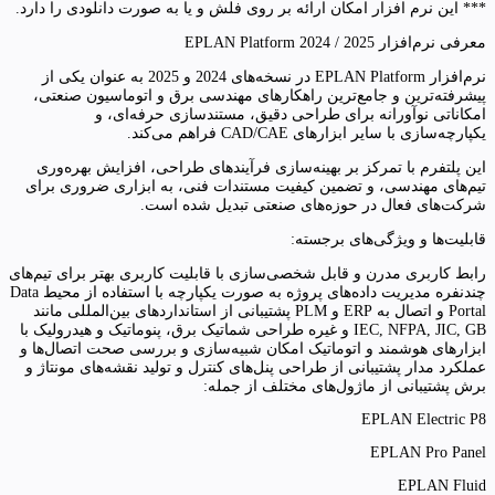
*** این نرم افزار امکان ارائه بر روی فلش و یا به صورت دانلودی را دارد.
معرفی نرم‌افزار EPLAN Platform 2024 / 2025
نرم‌افزار EPLAN Platform در نسخه‌های 2024 و 2025 به عنوان یکی از
پیشرفته‌ترین و جامع‌ترین راهکارهای مهندسی برق و اتوماسیون صنعتی،
امکاناتی نوآورانه برای طراحی دقیق، مستندسازی حرفه‌ای، و
یکپارچه‌سازی با سایر ابزارهای CAD/CAE فراهم می‌کند.
این پلتفرم با تمرکز بر بهینه‌سازی فرآیندهای طراحی، افزایش بهره‌وری
تیم‌های مهندسی، و تضمین کیفیت مستندات فنی، به ابزاری ضروری برای
شرکت‌های فعال در حوزه‌های صنعتی تبدیل شده است.
قابلیت‌ها و ویژگی‌های برجسته:
رابط کاربری مدرن و قابل شخصی‌سازی با قابلیت کاربری بهتر برای تیم‌های
چندنفره مدیریت داده‌های پروژه به صورت یکپارچه با استفاده از محیط Data
Portal و اتصال به ERP و PLM پشتیبانی از استانداردهای بین‌المللی مانند
IEC, NFPA, JIC, GB و غیره طراحی شماتیک برق، پنوماتیک و هیدرولیک با
ابزارهای هوشمند و اتوماتیک امکان شبیه‌سازی و بررسی صحت اتصال‌ها و
عملکرد مدار پشتیبانی از طراحی پنل‌های کنترل و تولید نقشه‌های مونتاژ و
برش پشتیبانی از ماژول‌های مختلف از جمله:
EPLAN Electric P8
EPLAN Pro Panel
EPLAN Fluid