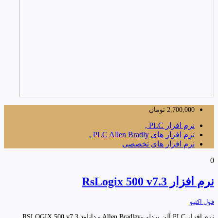
2,700,000
تومان
نرم افزار PLC ,
نرم افزار های PLC Allen Bradly ,
نرم افزار های تخصصی
0
نرم افزار RsLogix 500 v7.3
فول اکتیو
نرم افزار PLC آلن بردلی-Allen Bradley - دانلود RSLOGIX 500 v7.3