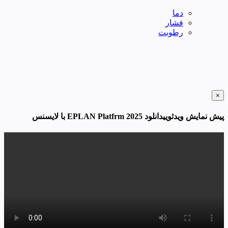
دما
فشار
رطوبت
×
پیش نمایش ویدئوییدانلود EPLAN Platfrm 2025 با لایسنس