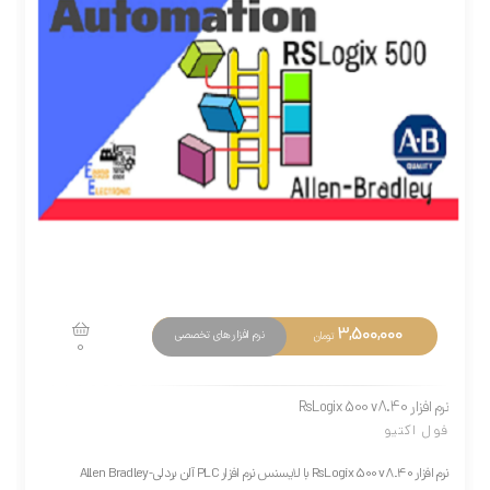
3,500,000
نرم افزار های تخصصی
تومان
0
نرم افزار RsLogix 500 v8.40
فول اکتیو
نرم افزار RsLogix 500 v8.40 با لایسنس نرم افزار PLC آلن بردلی-Allen Bradley