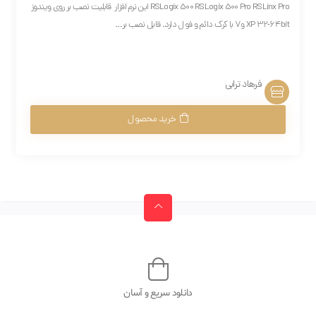
RSLogix 500 RSLogix 500 Pro RSLinx Pro این نرم افزار قابلیت نصب بر روی ویندوز
XP 32-64bit و7 با کرک دائم و فول دارد. قابل نصب بر...
فرهاد ترابی
خرید محصول
دانلود سریع و آسان