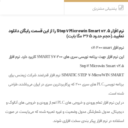
پشتیبانی مشتریان
نرم افزار Step7 Microwin Smart v2.5 را از این قسمت رایگان دانلود
نمایید.
(حجم حدود 365 مگا بایت)
نرم افزار s7-200 smart
این نرم افزار جهت برنامه نویسی سری های SMART S7-200 کاربرد دارد. نرم افزار
Step7 Microwin Smart v2.5
SIMATIC STEP 7-Micro/WIN SMART
نرم افزار قدرتمند شرکت زیمنس برای
برنامه نویسی PLC های سری 200 که پرکاربردترین سری در ایران می‌باشند، طراحی
شده است.
در این نرم افزار تمام ورودی و خروجی های PLC اعم از ورودی و خروجی های آنالوگ و
دیجیتال٬ مدول شمارشگر٬ مدول وضعیت و غیره تعبیه شده که می‌بایست در صورت
استفاده در نرم افزار پیکر بندی سخت افزاری شوند.