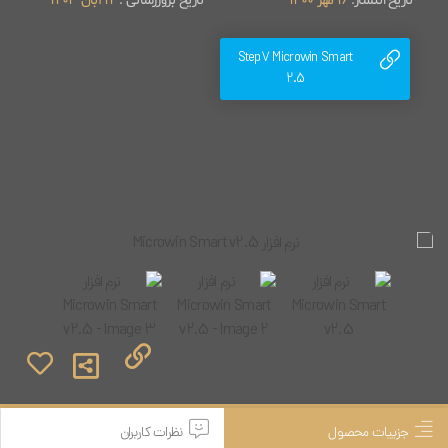
تاریخ انتشار:
16 مهر 1400
تاریخ بروزرسانی :
12 آبان 1403
Step7 Microwin Smart
2.5
جزییات محصول
نظرات کاربران