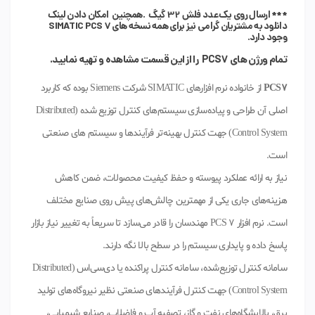
*** ارسال روی یک عدد فلش 32 گیگ .همچنین امکان دادن لینک
دانلود به مشتریان گرامی نیز برای همه نسخه های SIMATIC PCS 7
وجود دارد.
تمام ورژن های PCS7 را از این قسمت مشاهده و تهیه نمایید.
PCS7
از خانواده نرم افزارهای SIMATIC شرکت Siemens بوده که کاربرد
اصلی آن طراحی و پیاده‌سازی سیستم‌های کنترل توزیع شده (Distributed
Control System) جهت کنترل بهینه‌تر فرآیندها و سیستم های صنعتی
است.
نیاز به ارائه عملکرد پیوسته و حفظ کیفیت محصولات، ضمن کاهش
هزینه‌های جاری یکی از مهمترین چالش‌های پیش روی صنایع مختلف
است. نرم افزار PCS 7 مهندسان را قادر می‌سازد تا سریعاً به تغییر نیاز بازار
پاسخ داده و پایداری سیستم را در سطح بالا نگه دارند.
سامانه کنترل توزیع‌شده، سامانه کنترل پراکنده یا دی‌سی‌اس (Distributed
Control System) جهت کنترل فرآیندهای صنعتی نظیر نیروگاه‌های تولید
برق، پالایشگاه‌های نفت و گاز، تصفیه آب و فاضلاب، صنایع شیمیایی،