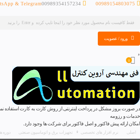
tsApp & Telegram
00989354157234
00989154803075
ورود / عضویت
0
در صورت بروز مشکل در پرداخت اینترنتی از روش کارت به کارت استفاده نمایی
خدمات و رزومه
امکان ارائه پیش فاکتور و اصل فاکتور برای شرکت ها وجود دارد.
اصلی
نرم افزار های تخصصی
تجهیزات برق و اتوماسیون صنعتی
دوره های آموز