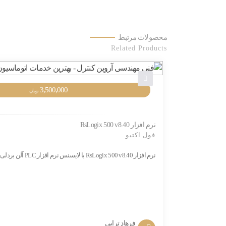
محصولات مرتبط
Related Products
3,500,000
تومان
نرم افزار RsLogix 500 v8.40
فول اکتیو
نرم افزار RsLogix 500 v8.40 با لایسنس نرم افزار PLC آلن بردلی-Allen Bradley RSLogix 500 RSLogix 500 Pro RSLinx Pro این نرم افزار قابلیت نصب بر روی ویندوز XP 32-64bit و7 با کرک دائم و فول دارد. قابل نصب بر...
فرهاد ترابی