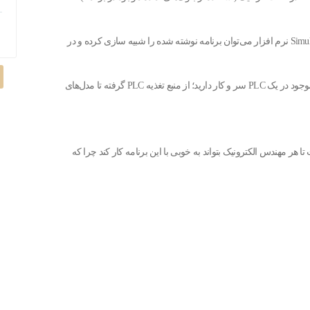
پس از برنامه نویسی در این نرم افزار با استفاده از قسمت Simulation نرم افزار می‌توان برنامه نوشته شده را شبیه سازی کرده و در
در نرم افزار SIMATIC Manager شما با تمامی سخت افزارهای موجود در یک PLC سر و کار دارید؛ از منبع تغذیه PLC گرفته تا مدل‌های
تا هر مهندس الکترونیک بتواند به خوبی با این برنامه کار کند چرا که