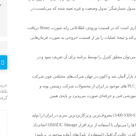
ب
خروجی های PLC اعم از ورودی و خروجی های آنالوگ و دیجیتال٬ مدول شمارشگر٬ مدول وضعیت و غیره تعبیه شده که می‌بایست در
PLC یا Programmable Logic Controller یک کنترل کننده‌ی نرم افزاری است که در قسمت ورودی، اطلاعاتی رابه صورت Binary دریافت
ی‌کند و نتیجۀ عملیات را نیز از قسمت خروجی به صورت فرمان‌هایی
دانلود
نرم
افزار
ی است که می‌توان منطق کنترل را توسط برنامه برای آن تعریف نمود و در
ATIC
NET
v18
PLC در سال 1968 در آمریکا ساخته شد و در سال 1973 وارد بازار آلمان شد و اکنون در جهان شرکت‌های مختلفی چون شرکت
عدد
خرید
زیمنس آلمان در زمینه ساخت و کاربرد PLC فعالیت دارند که اکثر PLC های موجود در ایران از محصولات شرکت زیمنس بوده و
بلافا
موزشی فنی و حرفه‌ای صورت می‌پذیرد بر پایه‌ی همین
گرفت
شرکت زیمنس برای سیستم‌های اتوماسیون، سری PLC های S400-S300-S200 (معروف‌ترین و پرکاربردترین سری در ایران) را تولید
نویسی مورد استفاده در این نرم افزار STEP 7 است که در حالت گرافیک (استفاده از بلوک‌های آماده موجود در برنامه)