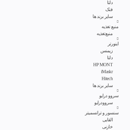
دلتا
فتک
سایر برند ها
منبع تغذیه
منبع‌تغذیه
اینورتر
زیمنس
دلتا
HP MONT
iMaskr
Hitech
سایر برند ها
سروو درایو
سروودرایو
سنسور و ترانسمیتر
القایی
خازنی