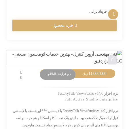
فرهاد ترابی
خرید محصول
11,000,000
نرم افزارهای HMI و Monitoring
تومان
0
نرم افزار FactoryTalk View Studio v14.0
Full Active Studio Enterprise
نرم افزار FactoryTalk View Studio v14.0 با لایسنس *** این نسخه با لایسنس
فول ارائه میگردد که هم جهت مانیتورینگ تحت PC و اسکادا و هم جهت برنامه
نویسی HMI های الن بردلی کاربرد دارد. لایسنس تمام قسمت ها وجود...