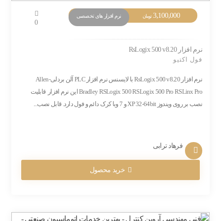
3,100,000
نرم افزار های تخصصی
تومان
0
نرم افزار RsLogix 500 v8.20
فول اکتیو
نرم افزار RsLogix 500 v8.20 با لایسنس نرم افزار PLC آلن بردلی-Allen
Bradley RSLogix 500 RSLogix 500 Pro RSLinx Pro این نرم افزار قابلیت
نصب بر روی ویندوز XP 32-64bit و 7 وبا کرک دائم و فول دارد. قابل نصب...
فرهاد ترابی
خرید محصول