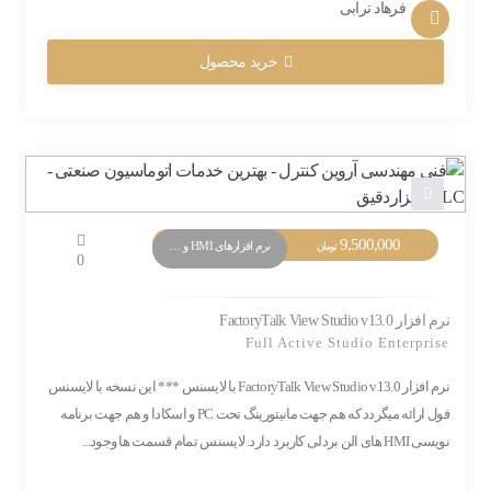
فرهاد ترابی
خرید محصول
9,500,000
نرم افزارهای HMI و Monitoring
تومان
0
نرم افزار FactoryTalk View Studio v13.0
Full Active Studio Enterprise
نرم افزار FactoryTalk View Studio v13.0 با لایسنس *** این نسخه با لایسنس
فول ارائه میگردد که هم جهت مانیتورینگ تحت PC و اسکادا و هم جهت برنامه
نویسی HMI های الن بردلی کاربرد دارد. لایسنس تمام قسمت ها وجود...