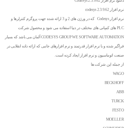
دانلود نرم افزار CodeSys 2.3.9.62
نرم افزار codesys 2.3.9.62
نرم افزار Codesys که در ورژن های 2 و 3 ارائه شده جهت پروگرم کنترلرها و
PLC های کمپانی های مختلف در دنیا استفاده می شود و محصول شرکت
CODESYS GROUP WE SOFTWARE AUTOMATION آلمان می باشد که بسیار
فراگیر شده و با نرم افزار قدرتمند و نرم افزارهای جانبی که ارائه داده انقلابی در
صنعت اتوماسیون و نرم افزار ایجاد کرده است.
از جمله این شرکت ها
WAGO
BECKHOFF
ABB
TURCK
FESTO
MOELLER