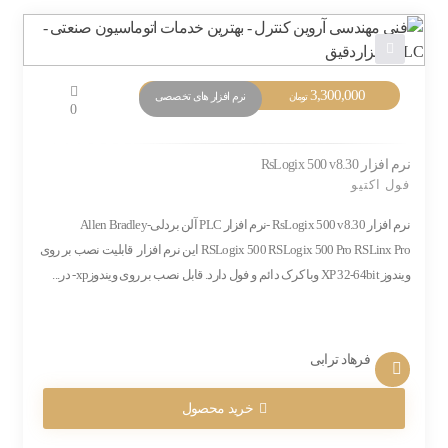
3,300,000
نرم افزار های تخصصی
تومان
0
نرم افزار RsLogix 500 v8.30
فول اکتیو
نرم افزار RsLogix 500 v8.30 -نرم افزار PLC آلن بردلی-Allen Bradley
RSLogix 500 RSLogix 500 Pro RSLinx Pro این نرم افزار قابلیت نصب بر روی
ویندوز XP 32-64bit وبا کرک دائم و فول دارد. قابل نصب بر روی ویندوزxp- در...
فرهاد ترابی
خرید محصول