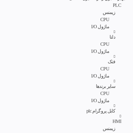
PLC
زیمنس
CPU
ماژول I/O
دلتا
CPU
ماژول I/O
فتک
CPU
ماژول I/O
سایر برندها
CPU
ماژول I/O
کابل پروگرام plc
HMI
زیمنس