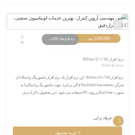
3,500,000
نرم افزارهای HMI و Monitoring
تومان
0
نرم افزار RsView32 v7.60
Full Active
نرم افزار RsView32 v7.60 این نرم افزار یک نرم افزار مانیتورینگ و اسکادا از
شرگن RockWell Automation )( آلن بردلی) جهت مانیتورینگ و اسکاردا به
صورت RunTime بر روی PC استفاده می شود . این محصول با کرک نرم...
فرهاد ترابی
خرید محصول