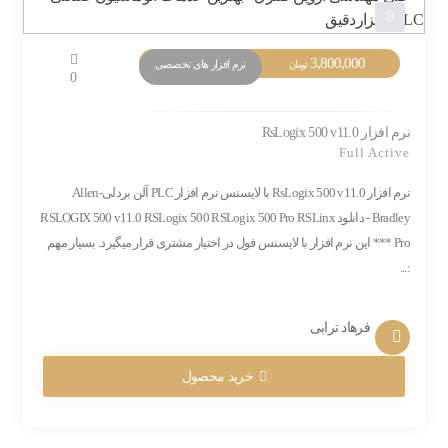
3,800,000
نرم افزار های تخصصی
تومان
0
نرم افزار RsLogix 500 v11.0
Full Active
نرم افزار RsLogix 500 v11.0 با لایسنس نرم افزار PLC آلن بردلی-Allen
Bradley - دانلود RSLOGIX 500 v11.0 RSLogix 500 RSLogix 500 Pro RSLinx
Pro *** این نرم افزار با لایسنس فول در اختیار مشتری قرار میگیرد. بسیار مهم
:...
فرهاد ترابی
خرید محصول