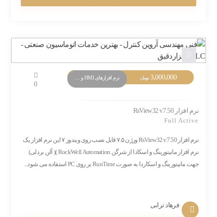
3,000,000
نرم افزارهای HMI و Monitoring
تومان
0
نرم افزار RsView32 v7.50
Full Active
نرم افزار RsView32 v7.50 ورژن ۷.۵ قابل نصب روی ویندوز ۷ این نرم افزار یک
نرم افزار مانیتورینگ و اسکادا از شرگن RockWell Automation )( آلن بردلی)
جهت مانیتورینگ و اسکاردا به صورت RunTime بر روی PC استفاده می شود...
فرهاد ترابی