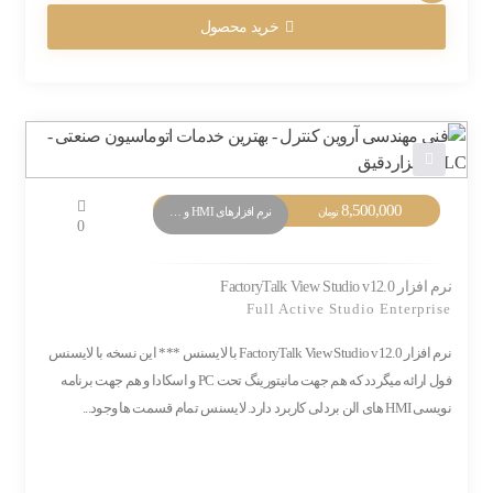
خرید محصول
8,500,000
نرم افزارهای HMI و Monitoring
تومان
0
نرم افزار FactoryTalk View Studio v12.0
Full Active Studio Enterprise
نرم افزار FactoryTalk View Studio v12.0 با لایسنس *** این نسخه با لایسنس
فول ارائه میگردد که هم جهت مانیتورینگ تحت PC و اسکادا و هم جهت برنامه
نویسی HMI های الن بردلی کاربرد دارد. لایسنس تمام قسمت ها وجود...