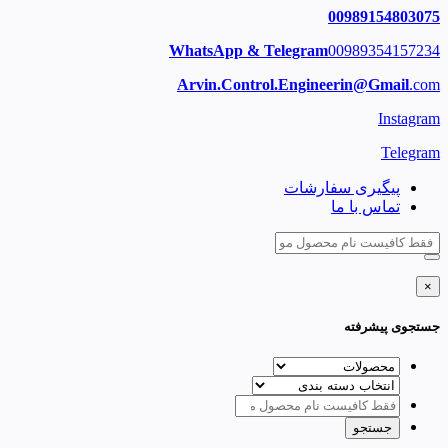
00989154803075
WhatsApp & Telegram
00989354157234
Arvin.Control.Engineerin@Gmail
.com
Instagram
Telegram
پیگیری سفارشات
تماس با ما
×
جستجوی پیشرفته