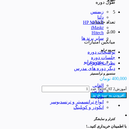
طول دوره
زیمنس
5
دلتا
تعداد جلسات
HP MONT
iMaskr
5.00
Hitech
سایر برند ها
میانگین امتیازات
سروو درایو
توضیحات دوره
جلسات دوره
سروودرایو
نظرات کاربران
دیگر دوره های مدرس
سنسور و ترانسمیتر
400,000
تومان
القایی
آموزشTwinCAT 2 عدد
خازنی
افزودن به سبد خرید
نوری
انواع ترانسمیتر و ترنسدیوسر
انکودر و کوپلینگ
کنترلر و نمایشگر
با اطمینان خریداری کنید...!