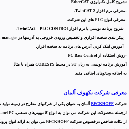
تشریح کامل تکنولوژی EtherCAT
-معرفی نرم افزار TwinCAT 2.
-معرفی انواع PLC های این شرکت.
– شروع برنامه نویسی با نرم افزارTwinCAt2 – PLC CONTROL.
– پیکر بندی سخت افزاری و تخصیص ورودی خروجی به آدرسها در system manager.
– آموزش لینک کردن آدرس های برنامه به سخت افزار.
-روش استفاده از PC Base Control
آموزش برنامه نویسی به زبان ST در محیط CODESYS همراه با مثال
به اضافه ویدئوهای اضافی مفید
معرفی شرکت بکهوف آلمان
شركت
BECKHOFF
آلمان به عنوان يكی از شركتهای مطرح در زمینه توليد تجهيزات كنترلی اتوم
ازجمله محصولات این شرکت می توان به انواع کامپیوترهای صنعتی،Panel PC،کنترلرهای قابل برنامه ریزی اشاره کرد.
از نکات شاخص درخصوص شركت BECKHOFF می توان به ارائه انواع پروتکلهای ارتباطی اشاره نمود.